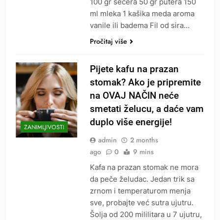
100 gr šećera 50 gr putera 150
ml mleka 1 kašika meda aroma
vanile ili badema Fil od sira…
Pročitaj više
Pijete kafu na prazan
stomak? Ako je pripremite
na OVAJ NAČIN neće
smetati želucu, a daće vam
duplo više energije!
ZANIMLJIVOSTI
admin
2 months
ago
0
9 mins
Kafa na prazan stomak ne mora
da peče želudac. Jedan trik sa
zrnom i temperaturom menja
sve, probajte već sutra ujutru.
Šolja od 200 mililitara u 7 ujutru,