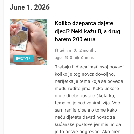
June 1, 2026
Koliko džeparca dajete
djeci? Neki kažu 0, a drugi
barem 200 eura
admin
2 months
ago
0
6 mins
LIFESTYLE
Trebaju li djeca imati svoj novac i
koliko je tog novca dovoljno,
nerijetka je tema koja se povede
među roditeljima. Kako uskoro
moje dijete postaje školarka,
tema mi je sad zanimljivija. Već
sam ranije pisala o tome kako
neću djetetu davati novac za
kućanske poslove jer mislim da
je to posve pogrešno. Ako meni