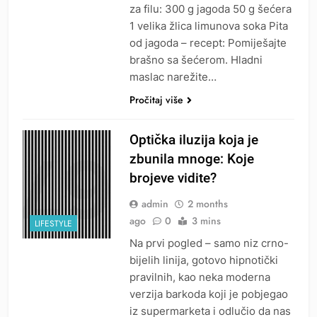
za filu: 300 g jagoda 50 g šećera
1 velika žlica limunova soka Pita
od jagoda – recept: Pomiješajte
brašno sa šećerom. Hladni
maslac narežite…
Pročitaj više
Optička iluzija koja je
zbunila mnoge: Koje
brojeve vidite?
admin
2 months
ago
0
3 mins
LIFESTYLE
Na prvi pogled – samo niz crno-
bijelih linija, gotovo hipnotički
pravilnih, kao neka moderna
verzija barkoda koji je pobjegao
iz supermarketa i odlučio da nas