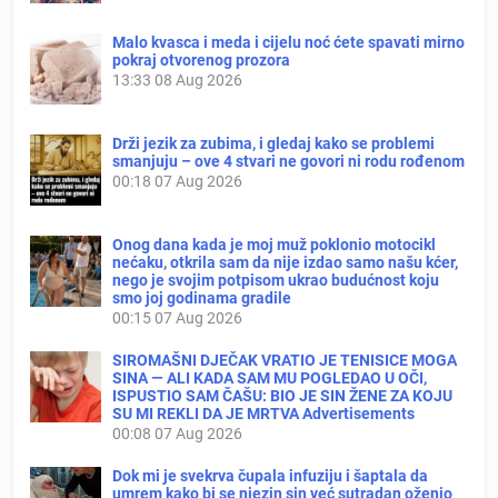
Malo kvasca i meda i cijelu noć ćete spavati mirno
pokraj otvorenog prozora
13:33
08 Aug 2026
Drži jezik za zubima, i gledaj kako se problemi
smanjuju – ove 4 stvari ne govori ni rodu rođenom
00:18
07 Aug 2026
Onog dana kada je moj muž poklonio motocikl
nećaku, otkrila sam da nije izdao samo našu kćer,
nego je svojim potpisom ukrao budućnost koju
smo joj godinama gradile
00:15
07 Aug 2026
SIROMAŠNI DJEČAK VRATIO JE TENISICE MOGA
SINA — ALI KADA SAM MU POGLEDAO U OČI,
ISPUSTIO SAM ČAŠU: BIO JE SIN ŽENE ZA KOJU
SU MI REKLI DA JE MRTVA Advertisements
00:08
07 Aug 2026
Dok mi je svekrva čupala infuziju i šaptala da
umrem kako bi se njezin sin već sutradan oženio