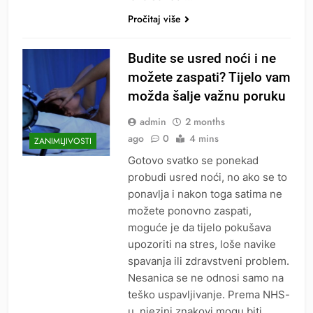
Pročitaj više
Budite se usred noći i ne
možete zaspati? Tijelo vam
možda šalje važnu poruku
admin
2 months
ago
0
4 mins
ZANIMLJIVOSTI
Gotovo svatko se ponekad
probudi usred noći, no ako se to
ponavlja i nakon toga satima ne
možete ponovno zaspati,
moguće je da tijelo pokušava
upozoriti na stres, loše navike
spavanja ili zdravstveni problem.
Nesanica se ne odnosi samo na
teško uspavljivanje. Prema NHS-
u, njezini znakovi mogu biti