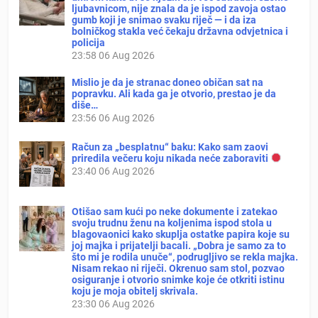
ljubavnicom, nije znala da je ispod zavoja ostao
gumb koji je snimao svaku riječ — i da iza
bolničkog stakla već čekaju državna odvjetnica i
policija
23:58
06 Aug 2026
Mislio je da je stranac doneo običan sat na
popravku. Ali kada ga je otvorio, prestao je da
diše…
23:56
06 Aug 2026
Račun za „besplatnu“ baku: Kako sam zaovi
priredila večeru koju nikada neće zaboraviti
23:40
06 Aug 2026
Otišao sam kući po neke dokumente i zatekao
svoju trudnu ženu na koljenima ispod stola u
blagovaonici kako skuplja ostatke papira koje su
joj majka i prijatelji bacali. „Dobra je samo za to
što mi je rodila unuče“, podrugljivo se rekla majka.
Nisam rekao ni riječi. Okrenuo sam stol, pozvao
osiguranje i otvorio snimke koje će otkriti istinu
koju je moja obitelj skrivala.
23:30
06 Aug 2026