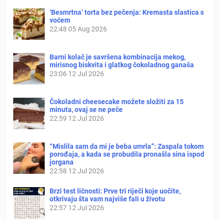
‘Besmrtna’ torta bez pečenja: Kremasta slastica s
voćem
22:48
05 Aug 2026
Barni kolač je savršena kombinacija mekog,
mirisnog biskvita i glatkog čokoladnog ganaša
23:06
12 Jul 2026
Čokoladni cheesecake možete složiti za 15
minuta, ovaj se ne peče
22:59
12 Jul 2026
“Mislila sam da mi je beba umrla”: Zaspala tokom
porođaja, a kada se probudila pronašla sina ispod
jorgana
22:58
12 Jul 2026
Brzi test ličnosti: Prve tri riječi koje uočite,
otkrivaju šta vam najviše fali u životu
22:57
12 Jul 2026