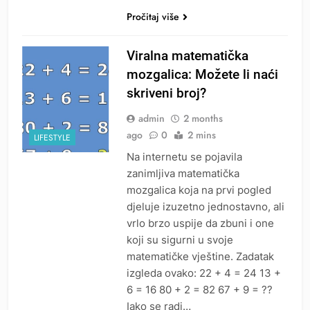
Pročitaj više
Viralna matematička
mozgalica: Možete li naći
skriveni broj?
admin
2 months
ago
0
2 mins
LIFESTYLE
Na internetu se pojavila
zanimljiva matematička
mozgalica koja na prvi pogled
djeluje izuzetno jednostavno, ali
vrlo brzo uspije da zbuni i one
koji su sigurni u svoje
matematičke vještine. Zadatak
izgleda ovako: 22 + 4 = 24 13 +
6 = 16 80 + 2 = 82 67 + 9 = ??
Iako se radi…