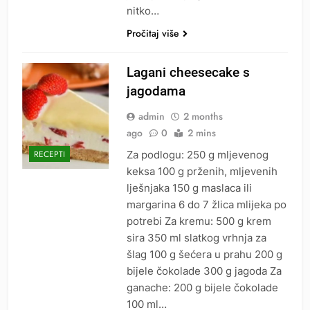
nitko…
Pročitaj više
Lagani cheesecake s
jagodama
admin
2 months
ago
0
2 mins
Za podlogu: 250 g mljevenog
RECEPTI
keksa 100 g prženih, mljevenih
lješnjaka 150 g maslaca ili
margarina 6 do 7 žlica mlijeka po
potrebi Za kremu: 500 g krem
sira 350 ml slatkog vrhnja za
šlag 100 g šećera u prahu 200 g
bijele čokolade 300 g jagoda Za
ganache: 200 g bijele čokolade
100 ml…