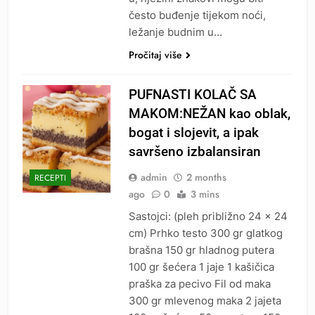
često buđenje tijekom noći,
ležanje budnim u…
Pročitaj više
PUFNASTI KOLAČ SA
MAKOM:NEŽAN kao oblak,
bogat i slojevit, a ipak
savršeno izbalansiran
admin
2 months
RECEPTI
ago
0
3 mins
Sastojci: (pleh približno 24 × 24
cm) Prhko testo 300 gr glatkog
brašna 150 gr hladnog putera
100 gr šećera 1 jaje 1 kašičica
praška za pecivo Fil od maka
300 gr mlevenog maka 2 jajeta