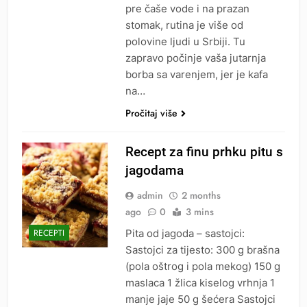
pre čaše vode i na prazan
stomak, rutina je više od
polovine ljudi u Srbiji. Tu
zapravo počinje vaša jutarnja
borba sa varenjem, jer je kafa
na…
Pročitaj više
Recept za finu prhku pitu s
jagodama
admin
2 months
ago
0
3 mins
Pita od jagoda – sastojci:
RECEPTI
Sastojci za tijesto: 300 g brašna
(pola oštrog i pola mekog) 150 g
maslaca 1 žlica kiselog vrhnja 1
manje jaje 50 g šećera Sastojci