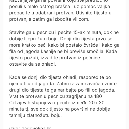
posuli s malo oštrog brašna i uz pomoć valjka
prebacite u odabrani protvan. Utisnite tijesto u
protvan, a zatim ga izbodite vilicom.
Stavite ga u pećnicu i pecite 15-ak minuta, dok ne
dobije lijepu žutu boju. Donji dio tijesta prvo se
mora kratko peći kako bi postalo čvršće i kako ga
fila od jagoda kasnije ne bi previše smočila. Kada
tijesto požuti, izvadite protvan iz pećnice i
ostavite da se ohladi.
Kada se donji dio tijesta ohladi, rasporedite po
njemu filu od jagoda. Zatim iz zamrzivača uzmite
drugi dio tijesta te ga naribajte po fili od jagoda.
Vratite protvan u pećnicu zagrijanu na 180
Celzijevih stupnjeva i pecite između 20 i 30
minuta tj. sve dok tijesto na površini ne dobije
tamniju zlatnožutu boju.
izvor zadovoljna.hr