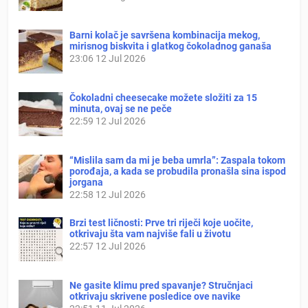
Barni kolač je savršena kombinacija mekog,
mirisnog biskvita i glatkog čokoladnog ganaša
23:06
12 Jul 2026
Čokoladni cheesecake možete složiti za 15
minuta, ovaj se ne peče
22:59
12 Jul 2026
“Mislila sam da mi je beba umrla”: Zaspala tokom
porođaja, a kada se probudila pronašla sina ispod
jorgana
22:58
12 Jul 2026
Brzi test ličnosti: Prve tri riječi koje uočite,
otkrivaju šta vam najviše fali u životu
22:57
12 Jul 2026
Ne gasite klimu pred spavanje? Stručnjaci
otkrivaju skrivene posledice ove navike