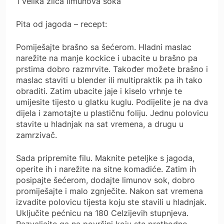
1 velika žlica limunova soka
Pita od jagoda – recept:
Pomiješajte brašno sa šećerom. Hladni maslac
narežite na manje kockice i ubacite u brašno pa
prstima dobro razmrvite. Također možete brašno i
maslac staviti u blender ili multipraktik pa ih tako
obraditi. Zatim ubacite jaje i kiselo vrhnje te
umijesite tijesto u glatku kuglu. Podijelite je na dva
dijela i zamotajte u plastičnu foliju. Jednu polovicu
stavite u hladnjak na sat vremena, a drugu u
zamrzivač.
Sada pripremite filu. Maknite peteljke s jagoda,
operite ih i narežite na sitne komadiće. Zatim ih
posipajte šećerom, dodajte limunov sok, dobro
promiješajte i malo zgnječite. Nakon sat vremena
izvadite polovicu tijesta koju ste stavili u hladnjak.
Uključite pećnicu na 180 Celzijevih stupnjeva.
Razvaljajte ga na površini koju ste prethodno