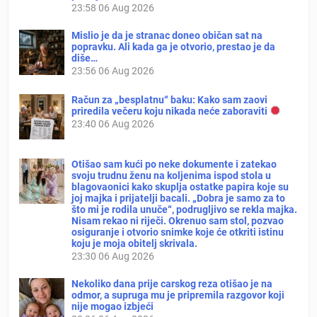
23:58
06 Aug 2026
Mislio je da je stranac doneo običan sat na
popravku. Ali kada ga je otvorio, prestao je da
diše…
23:56
06 Aug 2026
Račun za „besplatnu“ baku: Kako sam zaovi
priredila večeru koju nikada neće zaboraviti
23:40
06 Aug 2026
Otišao sam kući po neke dokumente i zatekao
svoju trudnu ženu na koljenima ispod stola u
blagovaonici kako skuplja ostatke papira koje su
joj majka i prijatelji bacali. „Dobra je samo za to
što mi je rodila unuče“, podrugljivo se rekla majka.
Nisam rekao ni riječi. Okrenuo sam stol, pozvao
osiguranje i otvorio snimke koje će otkriti istinu
koju je moja obitelj skrivala.
23:30
06 Aug 2026
Nekoliko dana prije carskog reza otišao je na
odmor, a supruga mu je pripremila razgovor koji
nije mogao izbjeći