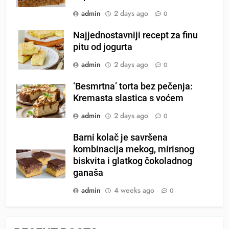
admin
2 days ago
0
Najjednostavniji recept za finu
pitu od jogurta
admin
2 days ago
0
‘Besmrtna’ torta bez pečenja:
Kremasta slastica s voćem
admin
2 days ago
0
Barni kolač je savršena
kombinacija mekog, mirisnog
biskvita i glatkog čokoladnog
ganaša
admin
4 weeks ago
0