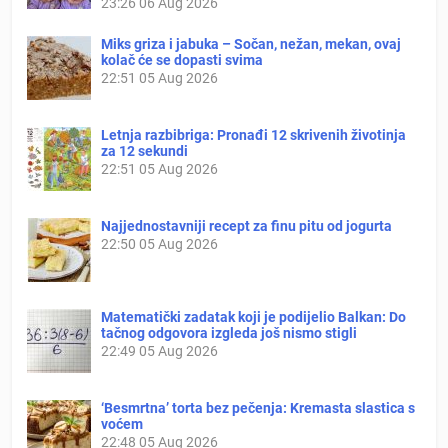
23:26
06 Aug 2026
Miks griza i jabuka – Sočan, nežan, mekan, ovaj
kolač će se dopasti svima
22:51
05 Aug 2026
Letnja razbibriga: Pronađi 12 skrivenih životinja
za 12 sekundi
22:51
05 Aug 2026
Najjednostavniji recept za finu pitu od jogurta
22:50
05 Aug 2026
Matematički zadatak koji je podijelio Balkan: Do
tačnog odgovora izgleda još nismo stigli
22:49
05 Aug 2026
‘Besmrtna’ torta bez pečenja: Kremasta slastica s
voćem
22:48
05 Aug 2026