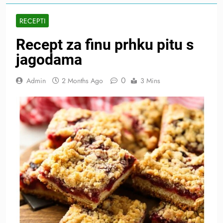
RECEPTI
Recept za finu prhku pitu s
jagodama
0
Admin
2 Months Ago
3 Mins