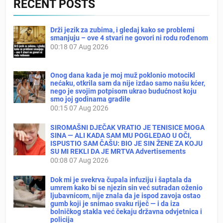
RECENT POSTS
Drži jezik za zubima, i gledaj kako se problemi
smanjuju – ove 4 stvari ne govori ni rodu rođenom
00:18
07 Aug 2026
Onog dana kada je moj muž poklonio motocikl
nećaku, otkrila sam da nije izdao samo našu kćer,
nego je svojim potpisom ukrao budućnost koju
smo joj godinama gradile
00:15
07 Aug 2026
SIROMAŠNI DJEČAK VRATIO JE TENISICE MOGA
SINA — ALI KADA SAM MU POGLEDAO U OČI,
ISPUSTIO SAM ČAŠU: BIO JE SIN ŽENE ZA KOJU
SU MI REKLI DA JE MRTVA Advertisements
00:08
07 Aug 2026
Dok mi je svekrva čupala infuziju i šaptala da
umrem kako bi se njezin sin već sutradan oženio
ljubavnicom, nije znala da je ispod zavoja ostao
gumb koji je snimao svaku riječ — i da iza
bolničkog stakla već čekaju državna odvjetnica i
policija