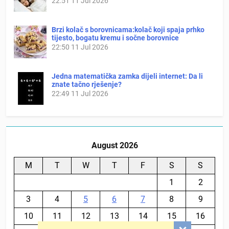
22:51
11 Jul 2026
Brzi kolač s borovnicama:kolač koji spaja prhko
tijesto, bogatu kremu i sočne borovnice
22:50
11 Jul 2026
Jedna matematička zamka dijeli internet: Da li
znate tačno rješenje?
22:49
11 Jul 2026
August 2026
M
T
W
T
F
S
S
1
2
3
4
5
6
7
8
9
10
11
12
13
14
15
16