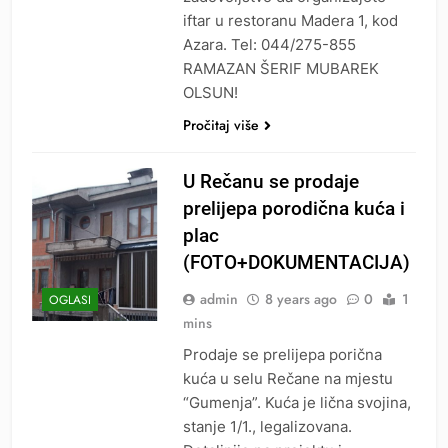
iftar u restoranu Madera 1, kod
Azara. Tel: 044/275-855
RAMAZAN ŠERIF MUBAREK
OLSUN!
Pročitaj više
U Rečanu se prodaje
prelijepa porodična kuća i
plac
(FOTO+DOKUMENTACIJA)
admin
8 years ago
0
1
OGLASI
mins
Prodaje se prelijepa porična
kuća u selu Rečane na mjestu
“Gumenja”. Kuća je lična svojina,
stanje 1/1., legalizovana.