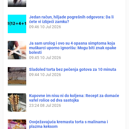
Jedan račun, hiljade pogrešnih odgovora: Da li
ćete vi izbjeći zamku?
09:46
10 Jul 2026
Ja sam urolog i ovo su 4 opasna simptoma koja
muškarci uporno ignorišu: Mogu biti znak opake
bolesti
09:45
10 Jul 2026
Sladoled torta bez pečenja gotova za 10 minuta
09:44
10 Jul 2026
Kupovne im nisu ni do koljena: Recept za domaće
vafel rolice od dva sastojka
23:24
08 Jul 2026
Osvježavajuća kremasta torta s malinama i
plazma keksom