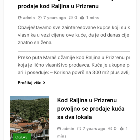
prodaje kod Raljina u Prizrenu
admin
7 years ago
0
1 mins
Obavještavamo sve zainteresovane kupce koji su kontak
vlasnika u vezi cijene ove kuće, da je od danas cijena 
OGLASI
znatno snižena.
_______________________________________________________
Preko puta Maraš džamije kod Raljina u Prizrenu proda
koja je lično vlasništvo prodavca. Kuća je ukupne površ
ari i poseduje: – Korisna površina 300 m2 plus avlija –
Pročitaj više
Kod Raljina u Prizrenu
povoljno se prodaje kuća
sa dva lokala
admin
7 years ago
0
1
mins
OGLASI