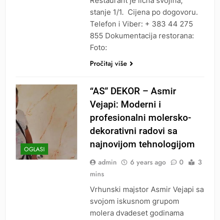
Restaurant je lična svojina,
stanje 1/1. Cijena po dogovoru.
Telefon i Viber: + 3‎83 44 275
855 Dokumentacija restorana:
Foto:
Pročitaj više
“AS” DEKOR – Asmir
Vejapi: Moderni i
profesionalni molersko-
dekorativni radovi sa
najnovijom tehnologijom
OGLASI
admin
6 years ago
0
3
mins
Vrhunski majstor Asmir Vejapi sa
svojom iskusnom grupom
molera dvadeset godinama