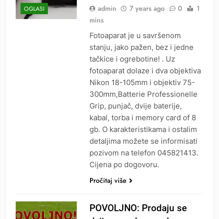
admin
7 years ago
0
1
OGLASI
mins
Fotoaparat je u savršenom
stanju, jako pažen, bez i jedne
tačkice i ogrebotine! . Uz
fotoaparat dolaze i dva objektiva
Nikon 18-105mm i objektiv 75-
300mm,Batterie Professionelle
Grip, punjač, dvije baterije,
kabal, torba i memory card of 8
gb. O karakteristikama i ostalim
detaljima možete se informisati
pozivom na telefon 045821413.
Cijena po dogovoru.
Pročitaj više
POVOLJNO: Prodaju se