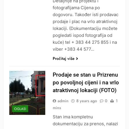
Detaljnije na projektu i
fotografijama Cijena po
dogovoru. Također isti prodavac
prodaje i plac na vrlo atraktivnoj
lokaciji. (Dokumentaciju možete
pogledati ispod fotografija od
kuće) tel + 3‎83 44 275 855 i na
viber ‎+383 44 577…
Pročitaj više
Prodaje se stan u Prizrenu
po povoljnoj cijeni i na vrlo
atraktivnoj lokaciji (FOTO)
admin
8 years ago
0
1
mins
OGLASI
Stan ima kompletnu
dokumentaciju za prenos, nalazi