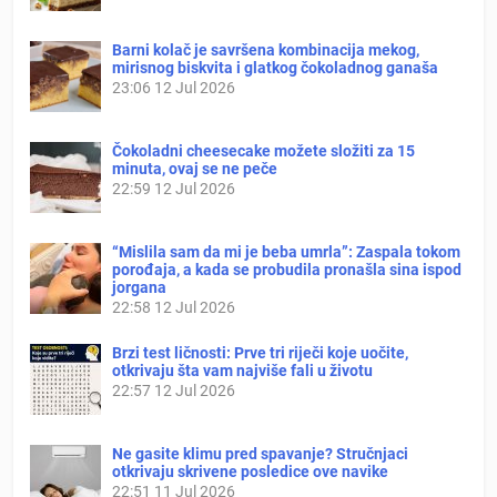
Barni kolač je savršena kombinacija mekog,
mirisnog biskvita i glatkog čokoladnog ganaša
23:06
12 Jul 2026
Čokoladni cheesecake možete složiti za 15
minuta, ovaj se ne peče
22:59
12 Jul 2026
“Mislila sam da mi je beba umrla”: Zaspala tokom
porođaja, a kada se probudila pronašla sina ispod
jorgana
22:58
12 Jul 2026
Brzi test ličnosti: Prve tri riječi koje uočite,
otkrivaju šta vam najviše fali u životu
22:57
12 Jul 2026
Ne gasite klimu pred spavanje? Stručnjaci
otkrivaju skrivene posledice ove navike
22:51
11 Jul 2026