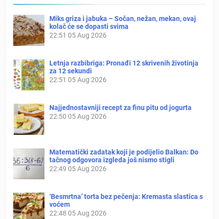
Miks griza i jabuka – Sočan, nežan, mekan, ovaj
kolač će se dopasti svima
22:51
05 Aug 2026
Letnja razbibriga: Pronađi 12 skrivenih životinja
za 12 sekundi
22:51
05 Aug 2026
Najjednostavniji recept za finu pitu od jogurta
22:50
05 Aug 2026
Matematički zadatak koji je podijelio Balkan: Do
tačnog odgovora izgleda još nismo stigli
22:49
05 Aug 2026
‘Besmrtna’ torta bez pečenja: Kremasta slastica s
voćem
22:48
05 Aug 2026