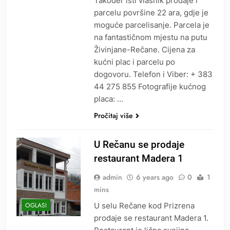
Također isti vlasnik prodaje i
parcelu površine 22 ara, gdje je
moguće parcelisanje. Parcela je
na fantastičnom mjestu na putu
Živinjane-Rečane. Cijena za
kućni plac i parcelu po
dogovoru. Telefon i Viber: + 3‎83
44 275 855 Fotografije kućnog
placa: …
Pročitaj više
U Rečanu se prodaje
restaurant Madera 1
admin
6 years ago
0
1
mins
U selu Rečane kod Prizrena
OGLASI
prodaje se restaurant Madera 1.