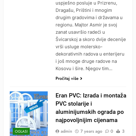
uspješno posluje u Prizrenu,
Dragašu, Prištini i mnogim
drugim gradovima i državama u
regionu. Majtor Asmir je svoj
zanat usavršio radeći u
Švicarskoj a skoro dvije decenije
vrši usluge molersko-
dekorativnih radova u enterijeru
i još mnoge druge radove na
Kosovu i šire. Njegov tim…
Pročitaj više
Eran PVC: Izrada i montaža
PVC stolarije i
aluminijumskih ograda po
najpovoljnijim cijenama
admin
7 years ago
0
3
OGLASI