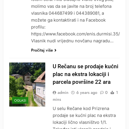
molimo vas da se javite na broj telefona
vlasnika 044687499 i 044389081, a
možete ga kontaktirati i na Facebook
profilu:
https://www.facebook.com/enis.durmisi.35/
Vlasnik nudi vrijednu novčanu nagradu…
Pročitaj više
U Rečanu se prodaje kućni
plac na ekstra lokaciji i
parcela površine 22 ara
admin
6 years ago
0
1
mins
OGLASI
U selu Rečane kod Prizrena
prodaje se kućni plac na ekstra
lokaciji lično vlasništvo 1/1.