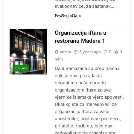
svakodnevice, za sastanak…
Pročitaj više
Organizacija iftara u
restoranu Madera 1
admin
8 years ago
0
1
mins
Dani Ramazana su pred nama i
OGLASI
dali su nam povoda da
obogatimo našu ponudu
organizacijom iftara za sve
vjernike islamske vjeroispovesti.
Ukoliko ste zainteresovani za
organizaciju iftara za vaše
uposlenike, poslovne partnere,
prijatelje, rodbinu, biće nam
zadovoljstvo da organizujete