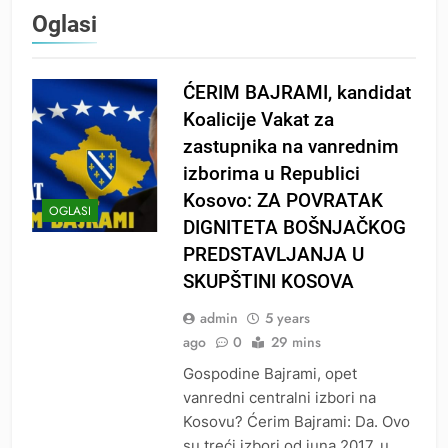
Oglasi
ĆERIM BAJRAMI, kandidat
Koalicije Vakat za
zastupnika na vanrednim
izborima u Republici
Kosovo: ZA POVRATAK
OGLASI
DIGNITETA BOŠNJAČKOG
PREDSTAVLJANJA U
SKUPŠTINI KOSOVA
admin
5 years
ago
0
29 mins
Gospodine Bajrami, opet
vanredni centralni izbori na
Kosovu? Ćerim Bajrami: Da. Ovo
su treći izbori od juna 2017. u