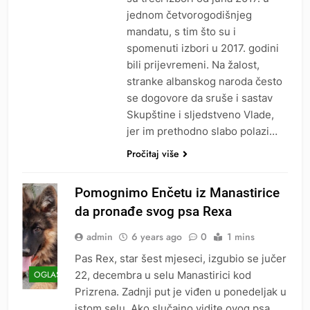
jednom četvorogodišnjeg
mandatu, s tim što su i
spomenuti izbori u 2017. godini
bili prijevremeni. Na žalost,
stranke albanskog naroda često
se dogovore da sruše i sastav
Skupštine i sljedstveno Vlade,
jer im prethodno slabo polazi…
Pročitaj više
Pomognimo Enčetu iz Manastirice
da pronađe svog psa Rexa
admin
6 years ago
0
1 mins
Pas Rex, star šest mjeseci, izgubio se jučer
22, decembra u selu Manastirici kod
OGLASI
Prizrena. Zadnji put je viđen u ponedeljak u
istom selu. Ako slučajno vidite ovog psa,