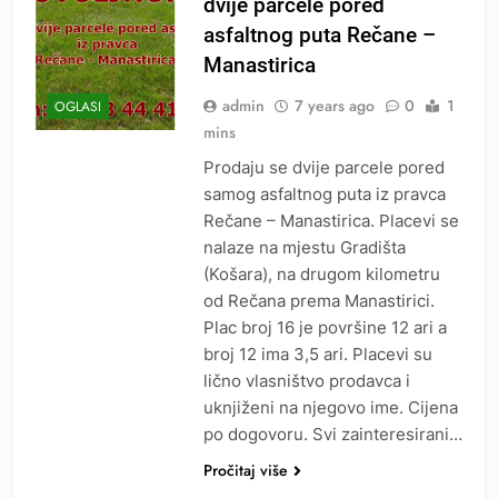
dvije parcele pored
asfaltnog puta Rečane –
Manastirica
admin
7 years ago
0
1
OGLASI
mins
Prodaju se dvije parcele pored
samog asfaltnog puta iz pravca
Rečane – Manastirica. Placevi se
nalaze na mjestu Gradišta
(Košara), na drugom kilometru
od Rečana prema Manastirici.
Plac broj 16 je površine 12 ari a
broj 12 ima 3,5 ari. Placevi su
lično vlasništvo prodavca i
uknjiženi na njegovo ime. Cijena
po dogovoru. Svi zainteresirani…
Pročitaj više