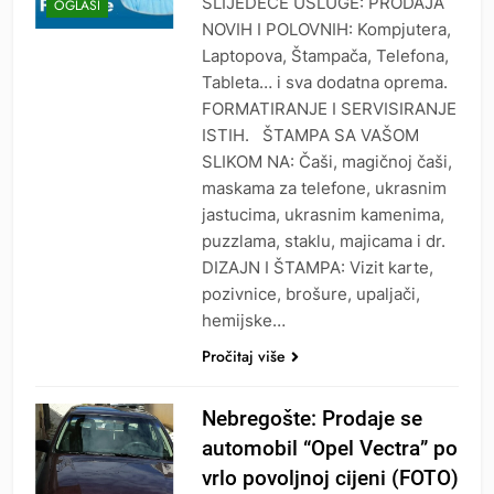
SLIJEDEĆE USLUGE: PRODAJA
OGLASI
NOVIH I POLOVNIH: Kompjutera,
Laptopova, Štampača, Telefona,
Tableta… i sva dodatna oprema.
FORMATIRANJE I SERVISIRANJE
ISTIH. ŠTAMPA SA VAŠOM
SLIKOM NA: Čaši, magičnoj čaši,
maskama za telefone, ukrasnim
jastucima, ukrasnim kamenima,
puzzlama, staklu, majicama i dr.
DIZAJN I ŠTAMPA: Vizit karte,
pozivnice, brošure, upaljači,
hemijske…
Pročitaj više
Nebregošte: Prodaje se
automobil “Opel Vectra” po
vrlo povoljnoj cijeni (FOTO)