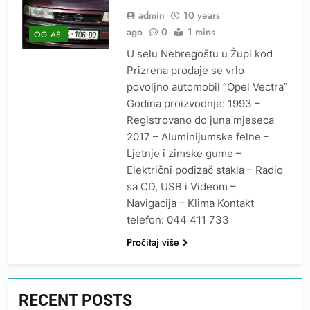
admin
10 years
ago
0
1 mins
OGLASI
U selu Nebregoštu u Župi kod
Prizrena prodaje se vrlo
povoljno automobil “Opel Vectra”
Godina proizvodnje: 1993 –
Registrovano do juna mjeseca
2017 – Aluminijumske felne –
Ljetnje i zimske gume –
Električni podizač stakla – Radio
sa CD, USB i Videom –
Navigacija – Klima Kontakt
telefon: 044 411 733
Pročitaj više
RECENT POSTS