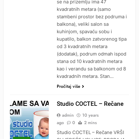
se na prizemlju ima 47
kvadratnih metara (samo
stambeni prostor bez podruma i
balkona), veliki salon sa
kuhinjom, spavaću sobu i
kupatilo, balkon zatvorenog tipa
od 3 kvadratnih metara
(dodatak), podrum odmah ispod
stana od 10 kvadratnih metara
kao i verandu sa balkonom od 8
kvadradnih metara. Stan…
Pročitaj više
Studio COCTEL – Rečane
admin
10 years
ago
0
2 mins
Studio COCTEL – Rečane VRŠI