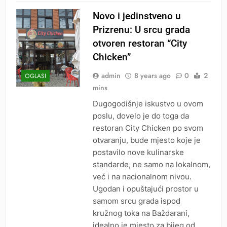
Novo i jedinstveno u
Prizrenu: U srcu grada
otvoren restoran “City
Chicken”
admin
8 years ago
0
2
OGLASI
mins
Dugogodišnje iskustvo u ovom
poslu, dovelo je do toga da
restoran City Chicken po svom
otvaranju, bude mjesto koje je
postavilo nove kulinarske
standarde, ne samo na lokalnom,
već i na nacionalnom nivou.
Ugodan i opuštajući prostor u
samom srcu grada ispod
kružnog toka na Baždarani,
idealno je mjesto za bijeg od