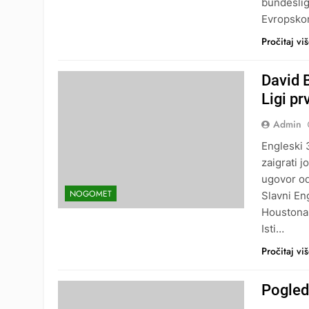
bundeslig
Evropsk
Pročitaj vi
David 
Ligi pr
Admin
Engleski 
zaigrati 
ugovor od
NOGOMET
Slavni En
Houstona
Isti…
Pročitaj vi
Pogleda