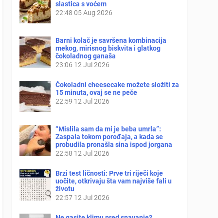
slastica s voćem
22:48
05 Aug 2026
Barni kolač je savršena kombinacija
mekog, mirisnog biskvita i glatkog
čokoladnog ganaša
23:06
12 Jul 2026
Čokoladni cheesecake možete složiti za
15 minuta, ovaj se ne peče
22:59
12 Jul 2026
“Mislila sam da mi je beba umrla”:
Zaspala tokom porođaja, a kada se
probudila pronašla sina ispod jorgana
22:58
12 Jul 2026
Brzi test ličnosti: Prve tri riječi koje
uočite, otkrivaju šta vam najviše fali u
životu
22:57
12 Jul 2026
Ne gasite klimu pred spavanje?