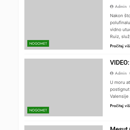
Admin
Nakon što
polufinal
vidno utuč
Ruiz, služ
NOGOMET
Pročitaj vi
VIDEO:
Admin
U moru at
postignut
Valensije 
Pročitaj vi
NOGOMET
Mesut 