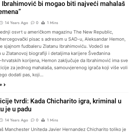
n Ibrahimović bi mogao biti najveći mahalaš
remena”
14 Years Ago
0
1 Mins
jednji osvrt u američkom magazinu The New Republic,
hercegovački pisac s adresom u SAD-u, Aleksandar Hemon,
je sjajnom fudbaleru Zlatanu Ibrahimoviću. Vodeći se
 u Zlatanovoj biografiji i detaljima karijere Šveđanina
hrvatskih korijena, Hemon zaključuje da Ibrahimović ima sve
icije za jednog mahalaša, samouvjerenog igrača koji više voli
nego dodati pas, koji…
še
icije tvrdi: Kada Chicharito igra, kriminal u
u je u padu
14 Years Ago
0
1 Mins
 Manchester Uniteda Javier Hernandez Chicharito toliko je