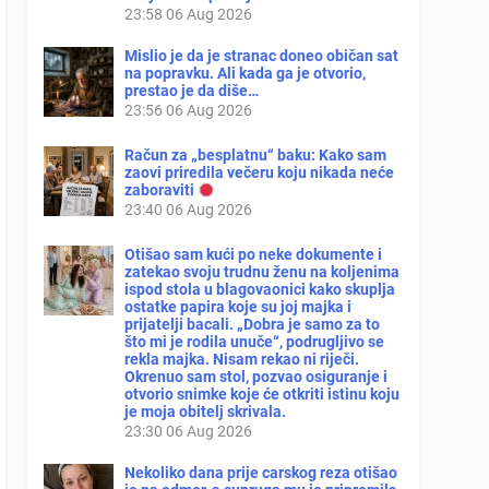
23:58
06 Aug 2026
Mislio je da je stranac doneo običan sat
na popravku. Ali kada ga je otvorio,
prestao je da diše…
23:56
06 Aug 2026
Račun za „besplatnu“ baku: Kako sam
zaovi priredila večeru koju nikada neće
zaboraviti
23:40
06 Aug 2026
Otišao sam kući po neke dokumente i
zatekao svoju trudnu ženu na koljenima
ispod stola u blagovaonici kako skuplja
ostatke papira koje su joj majka i
prijatelji bacali. „Dobra je samo za to
što mi je rodila unuče“, podrugljivo se
rekla majka. Nisam rekao ni riječi.
Okrenuo sam stol, pozvao osiguranje i
otvorio snimke koje će otkriti istinu koju
je moja obitelj skrivala.
23:30
06 Aug 2026
Nekoliko dana prije carskog reza otišao