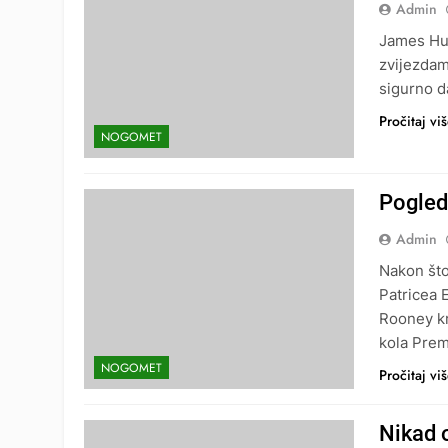
Admin
James Hus
zvijezdam
sigurno d
Pročitaj vi
NOGOMET
Pogled
Admin
Nakon što
Patricea 
Rooney kr
kola Prem
NOGOMET
Pročitaj vi
Nikad o