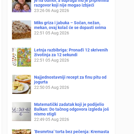
je na odmor, a supruga mu je pripremila
razgovor koji nije mogao izbjeći
23:26
06 Aug 2026
Miks griza i jabuka – Sočan, nežan,
mekan, ovaj kolač će se dopasti svima
22:51
05 Aug 2026
Letnja razbibriga: Pronađi 12 skrivenih
životinja za 12 sekundi
22:51
05 Aug 2026
Najjednostavniji recept za finu pitu od
jogurta
22:50
05 Aug 2026
Matematički zadatak koji je podijelio
Balkan: Do tačnog odgovora izgleda još
nismo stigli
22:49
05 Aug 2026
‘Besmrtna’ torta bez pečenja: Kremasta