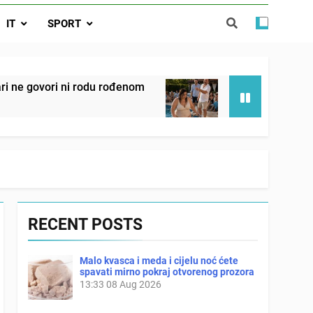
 ove 4 stvari ne govori ni rodu rođenom
IT
SPORT
da nije izdao samo našu kćer, nego je
ućnost koju smo joj godinama gradile
 SAM MU POGLEDAO U OČI, ISPUSTIO
rodu rođenom
Onog dana kada je moj muž poklon
I REKLI DA JE MRTVA Advertisements
2 Days Ago
RECENT POSTS
Malo kvasca i meda i cijelu noć ćete
spavati mirno pokraj otvorenog prozora
13:33
08 Aug 2026