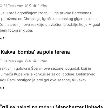
14 Years Ago
0
1 Mins
 je u prošlogodišnjom izdanju Lige prvaka Barcelona u
u poražena od Chelseaja, igrači katalonskog giganta bili su
eni a sve njihove reakcije u svlačionici zabilježio je Miguel
beni fotograf kluba.
še
 Kakva ‘bomba’ sa pola terena
14 Years Ago
0
1 Mins
raktivnih golova u Španiji ove sezone, pogodak koji je
 u meču Kupa kralja konkuriše za gol godine. Defanzivac
Adil Rami postigao je prvi gol ove sezone, ali kakav.
še
Özil se nalazi na radaru Manchester Uniteda