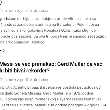
)
14 Years Ago
0
1 Mins
gradskom derbiju slavio pobjedu protiv Atletica i tako se
 11 bodova zaostatka u odnosu na Barcelonu. Puleni Josea
lavili su s 2-0, golovima Ronalda i Ozila, i tako stigli do
bjede ove sezone. Sa ova tri boda Real je smanjio zaostatak i
na drugoplasirani Atletico, i…
še
 Messi se već primakao: Gerd Muller će već
du biti bivši rekorder?
14 Years Ago
0
1 Mins
 protiv Athletic Bilbaa, Barcelona je postigla pet golova od
dva djelo Lionela Messija. Gerd Muller je u 1972. godini
85. golova kao igrač minhenskog Bayerna i reprezentativac
 U dresu Bavaraca, Muller je te godine postigao 42 gola u 34