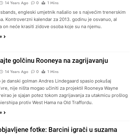
14 Years Ago
0
1 Mins
bands, engleski umjetnik našalio se s najvećim trenerskim
a. Kontroverzni kalendar za 2013. godinu je osvanuo, al
a on neće krasiti zidove osoba koje su na njemu.
še
ajte golčinu Rooneya na zagrijavanju
14 Years Ago
0
1 Mins
 je danski golman Andres Lindegaard spasio pokušaj
Evre, nije ništa mogao učiniti za projektil Rooneya Wayne
eirao je sjajan potez tokom zagrijavanja za utakmicu prošlog
iershipa protiv West Hama na Old Traffordu.
še
bjavljene fotke: Barcini igrači u suzama