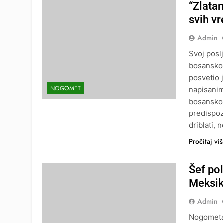
“Zlata
svih v
Admin
Svoj posl
bosansko
posvetio 
NOGOMET
napisanim
bosansko-
predispoz
driblati, 
Pročitaj vi
Šef pol
Meksik
Admin
Nogometaš