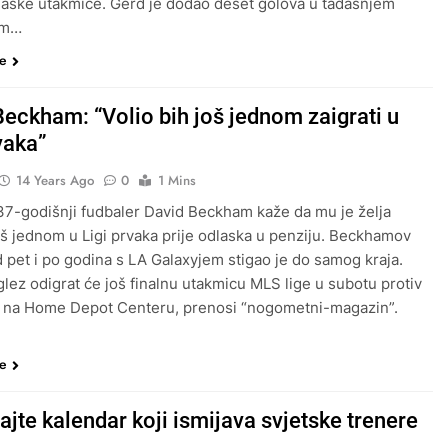
aške utakmice. Gerd je dodao deset golova u tadašnjem
om…
še
Beckham: “Volio bih još jednom zaigrati u
vaka”
14 Years Ago
0
1 Mins
37-godišnji fudbaler David Beckham kaže da mu je želja
još jednom u Ligi prvaka prije odlaska u penziju. Beckhamov
 pet i po godina s LA Galaxyjem stigao je do samog kraja.
glez odigrat će još finalnu utakmicu MLS lige u subotu protiv
 na Home Depot Centeru, prenosi “nogometni-magazin”.
še
jte kalendar koji ismijava svjetske trenere