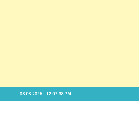
Skip
08.08.2026
12:07:39 PM
to
content
BA