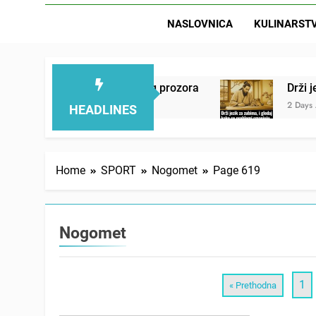
NASLOVNICA
KULINARST
kraj otvorenog prozora
Drži jezik za zubima, i
2 Days Ago
HEADLINES
Home
SPORT
Nogomet
Page 619
Nogomet
1
« Prethodna