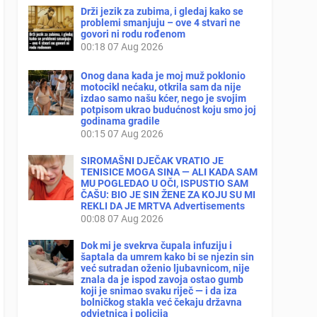
Drži jezik za zubima, i gledaj kako se
problemi smanjuju – ove 4 stvari ne
govori ni rodu rođenom
00:18
07 Aug 2026
Onog dana kada je moj muž poklonio
motocikl nećaku, otkrila sam da nije
izdao samo našu kćer, nego je svojim
potpisom ukrao budućnost koju smo joj
godinama gradile
00:15
07 Aug 2026
SIROMAŠNI DJEČAK VRATIO JE
TENISICE MOGA SINA — ALI KADA SAM
MU POGLEDAO U OČI, ISPUSTIO SAM
ČAŠU: BIO JE SIN ŽENE ZA KOJU SU MI
REKLI DA JE MRTVA Advertisements
00:08
07 Aug 2026
Dok mi je svekrva čupala infuziju i
šaptala da umrem kako bi se njezin sin
već sutradan oženio ljubavnicom, nije
znala da je ispod zavoja ostao gumb
koji je snimao svaku riječ — i da iza
bolničkog stakla već čekaju državna
odvjetnica i policija