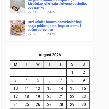
Stručnjaci otkrivaju skrivene posledice
ove navike
22:51
11 Jul 2026
Brzi kolač s borovnicama:kolač koji
spaja prhko tijesto, bogatu kremu i
sočne borovnice
22:50
11 Jul 2026
August 2026
M
T
W
T
F
S
S
1
2
3
4
5
6
7
8
9
10
11
12
13
14
15
16
17
18
19
20
21
22
23
24
25
26
27
28
29
30