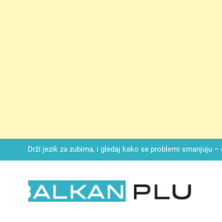
SIROMAŠNI DJEČAK VRATIO JE TENISICE MOGA SINA — ALI KADA
SAM ČAŠU: BIO JE SIN ŽENE ZA KOJU SU M
Malo kvasca i meda i cijelu noć ćete 
Drži jezik za zubima, i gledaj kako se problemi smanjuju –
Onog dana kada je moj muž poklonio motocikl nećaku, otkrila sam 
svojim potpisom ukrao bud
SIROMAŠNI DJEČAK VRATIO JE TENISICE MOGA SINA — ALI KADA
SAM ČAŠU: BIO JE SIN ŽENE ZA KOJU SU M
LKAN PLUS
Malo kvasca i meda i cijelu noć ćete 