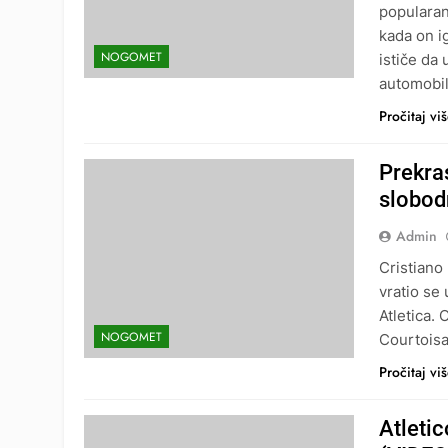
popularan
kada on i
NOGOMET
ističe da
automobil
Pročitaj vi
Prekra
slobod
Admin
Cristiano
vratio se
Atletica.
NOGOMET
Courtoisa,
Pročitaj vi
Atleti