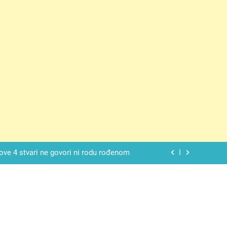
 SAM MU POGLEDAO U OČI, ISPUSTIO
I REKLI DA JE MRTVA Advertisements
spavati mirno pokraj otvorenog prozora
 ove 4 stvari ne govori ni rodu rođenom
da nije izdao samo našu kćer, nego je
ućnost koju smo joj godinama gradile
 SAM MU POGLEDAO U OČI, ISPUSTIO
I REKLI DA JE MRTVA Advertisements
spavati mirno pokraj otvorenog prozora