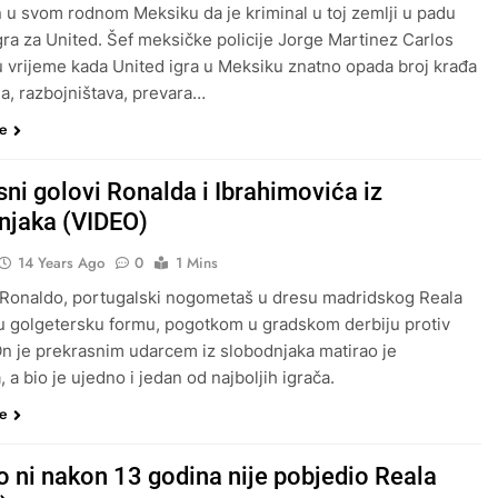
 u svom rodnom Meksiku da je kriminal u toj zemlji u padu
gra za United. Šef meksičke policije Jorge Martinez Carlos
 u vrijeme kada United igra u Meksiku znatno opada broj krađa
a, razbojništava, prevara…
še
sni golovi Ronalda i Ibrahimovića iz
njaka (VIDEO)
14 Years Ago
0
1 Mins
 Ronaldo, portugalski nogometaš u dresu madridskog Reala
 u golgetersku formu, pogotkom u gradskom derbiju protiv
 On je prekrasnim udarcem iz slobodnjaka matirao je
 a bio je ujedno i jedan od najboljih igrača.
še
co ni nakon 13 godina nije pobjedio Reala