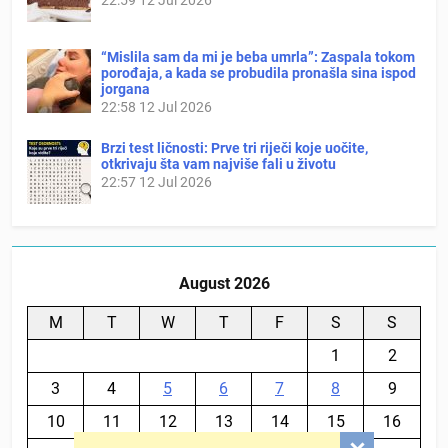
22:59
12 Jul 2026
“Mislila sam da mi je beba umrla”: Zaspala tokom
porođaja, a kada se probudila pronašla sina ispod
jorgana
22:58
12 Jul 2026
Brzi test ličnosti: Prve tri riječi koje uočite,
otkrivaju šta vam najviše fali u životu
22:57
12 Jul 2026
August 2026
M
T
W
T
F
S
S
1
2
3
4
5
6
7
8
9
10
11
12
13
14
15
16