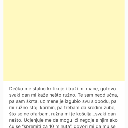
Dečko me stalno kritikuje i traži mi mane, gotovo
svaki dan mi kaže nešto ružno. Te sam neodlučna,
pa sam škrta, uz mene je izgubio svu slobodu, pa
mi ružno stoji karmin, pa trebam da sredim zube,
što se ne ofarbam, ružna mi je košulja…svaki dan
nešto. Ucjenjuje me da mogu ići negdje s njim ako
ću se “spremiti za 10 minuta”, govori mi da mu se