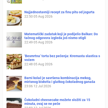
Najjednostavniji recept za finu pitu od jogurta
22:50
05 Aug 2026
Matematički zadatak koji je podijelio Balkan: Do
tačnog odgovora izgleda još nismo stigli
22:49
05 Aug 2026
‘Besmrtna’ torta bez pečenja: Kremasta slastica s
voćem
22:48
05 Aug 2026
Barni kolač je savršena kombinacija mekog,
mirisnog biskvita i glatkog čokoladnog ganaša
23:06
12 Jul 2026
Čokoladni cheesecake možete složiti za 15
minuta, ovaj se ne peče