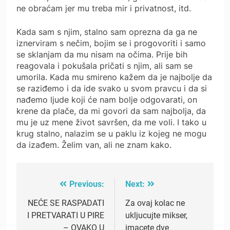
ne obraćam jer mu treba mir i privatnost, itd.
Kada sam s njim, stalno sam oprezna da ga ne
iznerviram s nečim, bojim se i progovoriti i samo
se sklanjam da mu nisam na očima. Prije bih
reagovala i pokušala pričati s njim, ali sam se
umorila. Kada mu smireno kažem da je najbolje da
se raziđemo i da ide svako u svom pravcu i da si
nađemo ljude koji će nam bolje odgovarati, on
krene da plače, da mi govori da sam najbolja, da
mu je uz mene život savršen, da me voli. I tako u
krug stalno, nalazim se u paklu iz kojeg ne mogu
da izađem. Želim van, ali ne znam kako.
Previous:
Next:
Post
navigation
NEĆE SE RASPADATI
Za ovaj kolac ne
I PRETVARATI U PIRE
ukljucujte mikser,
– OVAKO U
imacete dve