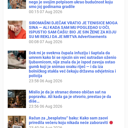
nego je svojim potpisom ukrao budućnost koju
smo joj godinama gradile
00:15
07 Aug 2026
SIROMAŠNI DJEČAK VRATIO JE TENISICE MOGA
SINA — ALI KADA SAM MU POGLEDAO U OČI,
ISPUSTIO SAM ČAŠU: BIO JE SIN ŽENE ZA KOJU
SU MI REKLI DA JE MRTVA Advertisements
00:08
07 Aug 2026
Dok mi je svekrva čupala infuziju i šaptala da
umrem kako bi se njezin sin već sutradan oženio
ljubavnicom, nije znala da je ispod zavoja ostao
gumb koji je snimao svaku riječ — i da iza
bolničkog stakla već čekaju državna odvjetnica i
policija
23:58
06 Aug 2026
Mislio je da je stranac doneo običan sat na
popravku. Ali kada ga je otvorio, prestao je da
diše…
23:56
06 Aug 2026
Račun za „besplatnu“ baku: Kako sam zaovi
priredila večeru koju nikada neće zaboraviti
23:40
06 Aug 2026