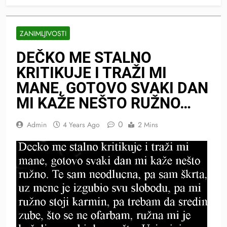
ZANIMLJIVOSTI
DEČKO ME STALNO
KRITIKUJE I TRAŽI MI
MANE, GOTOVO SVAKI DAN
MI KAŽE NEŠTO RUŽNO…
0
Admin
4 Years Ago
2 Mins