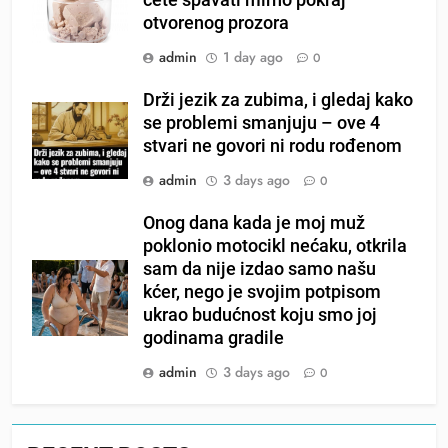
otvorenog prozora
admin
1 day ago
0
Drži jezik za zubima, i gledaj kako
se problemi smanjuju – ove 4
stvari ne govori ni rodu rođenom
admin
3 days ago
0
Onog dana kada je moj muž
poklonio motocikl nećaku, otkrila
sam da nije izdao samo našu
kćer, nego je svojim potpisom
ukrao budućnost koju smo joj
godinama gradile
admin
3 days ago
0