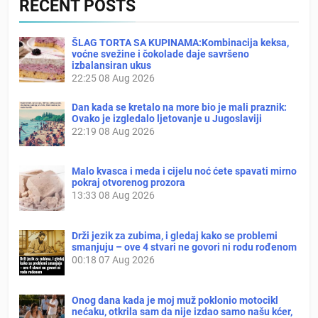
RECENT POSTS
ŠLAG TORTA SA KUPINAMA:Kombinacija keksa,
voćne svežine i čokolade daje savršeno
izbalansiran ukus
22:25
08 Aug 2026
Dan kada se kretalo na more bio je mali praznik:
Ovako je izgledalo ljetovanje u Jugoslaviji
22:19
08 Aug 2026
Malo kvasca i meda i cijelu noć ćete spavati mirno
pokraj otvorenog prozora
13:33
08 Aug 2026
Drži jezik za zubima, i gledaj kako se problemi
smanjuju – ove 4 stvari ne govori ni rodu rođenom
00:18
07 Aug 2026
Onog dana kada je moj muž poklonio motocikl
nećaku, otkrila sam da nije izdao samo našu kćer,