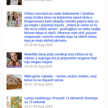
Otišao sam kući po neke dokumente i zatekao
svoju trudnu ženu na koljenima ispod stola u
blagovaonici kako skuplja ostatke papira koje su
joj majka i prijatelji bacali. „Dobra je samo za to
što mi je rodila unuče“, podrugljivo se rekla majka.
Nisam rekao ni riječi. Okrenuo sam stol, pozvao
osiguranje i otvorio snimke koje će otkriti istinu
koju je moja obitelj skrivala.
23:30
06 Aug 2026
Nekoliko dana prije carskog reza otišao je na
odmor, a supruga mu je pripremila razgovor koji
nije mogao izbjeći
23:26
06 Aug 2026
Miks griza i jabuka – Sočan, nežan, mekan, ovaj
kolač će se dopasti svima
22:51
05 Aug 2026
Letnja razbibriga: Pronađi 12 skrivenih životinja
za 12 sekundi
22:51
05 Aug 2026