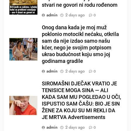
stvari ne govori ni rodu rođenom
admin
2 days ago
0
Onog dana kada je moj muž
poklonio motocikl nećaku, otkrila
sam da nije izdao samo našu
kćer, nego je svojim potpisom
ukrao budućnost koju smo joj
godinama gradile
admin
2 days ago
0
SIROMAŠNI DJEČAK VRATIO JE
TENISICE MOGA SINA — ALI
KADA SAM MU POGLEDAO U OČI,
ISPUSTIO SAM ČAŠU: BIO JE SIN
ŽENE ZA KOJU SU MI REKLI DA
JE MRTVA Advertisements
admin
2 days ago
0