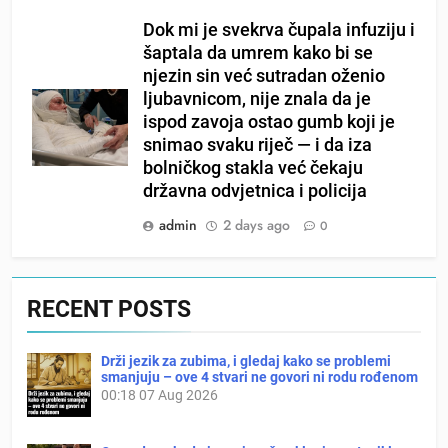
Dok mi je svekrva čupala infuziju i
šaptala da umrem kako bi se
njezin sin već sutradan oženio
ljubavnicom, nije znala da je
ispod zavoja ostao gumb koji je
snimao svaku riječ — i da iza
bolničkog stakla već čekaju
državna odvjetnica i policija
admin
2 days ago
0
RECENT POSTS
Drži jezik za zubima, i gledaj kako se problemi
smanjuju – ove 4 stvari ne govori ni rodu rođenom
00:18
07 Aug 2026