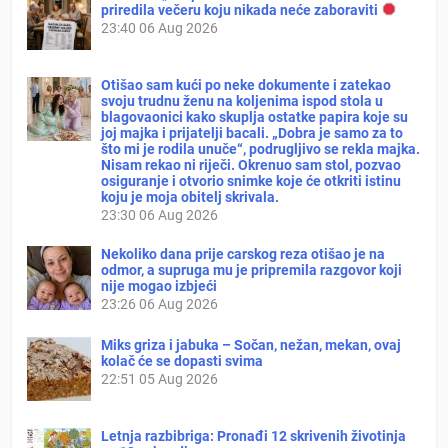
priredila večeru koju nikada neće zaboraviti
23:40
06 Aug 2026
Otišao sam kući po neke dokumente i zatekao
svoju trudnu ženu na koljenima ispod stola u
blagovaonici kako skuplja ostatke papira koje su
joj majka i prijatelji bacali. „Dobra je samo za to
što mi je rodila unuče“, podrugljivo se rekla majka.
Nisam rekao ni riječi. Okrenuo sam stol, pozvao
osiguranje i otvorio snimke koje će otkriti istinu
koju je moja obitelj skrivala.
23:30
06 Aug 2026
Nekoliko dana prije carskog reza otišao je na
odmor, a supruga mu je pripremila razgovor koji
nije mogao izbjeći
23:26
06 Aug 2026
Miks griza i jabuka – Sočan, nežan, mekan, ovaj
kolač će se dopasti svima
22:51
05 Aug 2026
Letnja razbibriga: Pronađi 12 skrivenih životinja