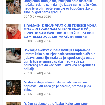
Onog dana kada je moj muž poklonio motocikl
nećaku, otkrila sam da nije izdao samo našu kćer,
nego je svojim potpisom ukrao budućnost koju
smo joj godinama gradile
00:15
07 Aug 2026
SIROMAŠNI DJEČAK VRATIO JE TENISICE MOGA
SINA — ALI KADA SAM MU POGLEDAO U OČI,
ISPUSTIO SAM ČAŠU: BIO JE SIN ŽENE ZA KOJU
SU MI REKLI DA JE MRTVA Advertisements
00:08
07 Aug 2026
Dok mi je svekrva čupala infuziju i šaptala da
umrem kako bi se njezin sin već sutradan oženio
ljubavnicom, nije znala da je ispod zavoja ostao
gumb koji je snimao svaku riječ — i da iza
bolničkog stakla već čekaju državna odvjetnica i
policija
23:58
06 Aug 2026
Mislio je da je stranac doneo običan sat na
popravku. Ali kada ga je otvorio, prestao je da
diše…
23:56
06 Aug 2026
Račun za „besplatnu“ baku: Kako sam zaovi