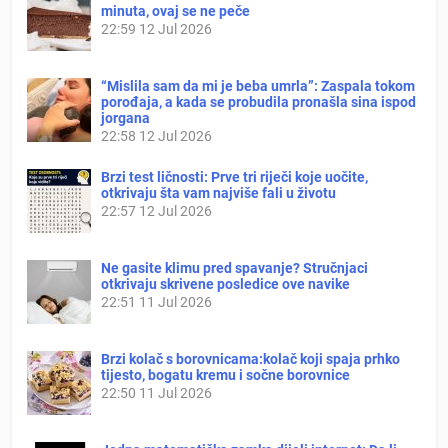
minuta, ovaj se ne peče
22:59
12 Jul 2026
“Mislila sam da mi je beba umrla”: Zaspala tokom
porođaja, a kada se probudila pronašla sina ispod
jorgana
22:58
12 Jul 2026
Brzi test ličnosti: Prve tri riječi koje uočite,
otkrivaju šta vam najviše fali u životu
22:57
12 Jul 2026
Ne gasite klimu pred spavanje? Stručnjaci
otkrivaju skrivene posledice ove navike
22:51
11 Jul 2026
Brzi kolač s borovnicama:kolač koji spaja prhko
tijesto, bogatu kremu i sočne borovnice
22:50
11 Jul 2026