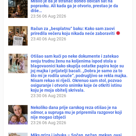
Mislio je da je stranac doneo običan sat na
popravku. Ali kada ga je otvorio, prestao je da
diše…
23:56
06 Aug 2026
Račun za „besplatnu“ baku: Kako sam zaovi
priredila večeru koju nikada neće zaboraviti
23:40
06 Aug 2026
Otišao sam kući po neke dokumente i zatekao
svoju trudnu ženu na koljenima ispod stola u
blagovaonici kako skuplja ostatke papira koje su
joj majka i prijatelji bacali. „Dobra je samo za to
što mi je rodila unuče“, podrugljivo se rekla majka.
Nisam rekao ni riječi. Okrenuo sam stol, pozvao
osiguranje i otvorio snimke koje će otkriti istinu
koju je moja obitelj skrivala.
23:30
06 Aug 2026
Nekoliko dana prije carskog reza otišao je na
odmor, a supruga mu je pripremila razgovor koji
nije mogao izbjeći
23:26
06 Aug 2026
Miks griza i jabuka – Sočan, nežan, mekan, ovaj