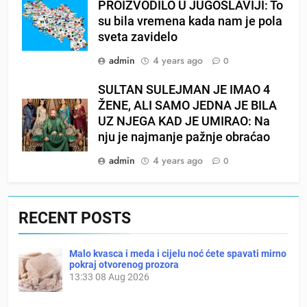
PROIZVODILO U JUGOSLAVIJI: To
su bila vremena kada nam je pola
sveta zavidelo
admin
4 years ago
0
SULTAN SULEJMAN JE IMAO 4
ŽENE, ALI SAMO JEDNA JE BILA
UZ NJEGA KAD JE UMIRAO: Na
nju je najmanje pažnje obraćao
admin
4 years ago
0
RECENT POSTS
Malo kvasca i meda i cijelu noć ćete spavati mirno
pokraj otvorenog prozora
13:33
08 Aug 2026