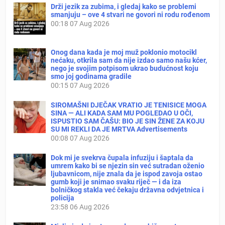
Drži jezik za zubima, i gledaj kako se problemi
smanjuju – ove 4 stvari ne govori ni rodu rođenom
00:18
07 Aug 2026
Onog dana kada je moj muž poklonio motocikl
nećaku, otkrila sam da nije izdao samo našu kćer,
nego je svojim potpisom ukrao budućnost koju
smo joj godinama gradile
00:15
07 Aug 2026
SIROMAŠNI DJEČAK VRATIO JE TENISICE MOGA
SINA — ALI KADA SAM MU POGLEDAO U OČI,
ISPUSTIO SAM ČAŠU: BIO JE SIN ŽENE ZA KOJU
SU MI REKLI DA JE MRTVA Advertisements
00:08
07 Aug 2026
Dok mi je svekrva čupala infuziju i šaptala da
umrem kako bi se njezin sin već sutradan oženio
ljubavnicom, nije znala da je ispod zavoja ostao
gumb koji je snimao svaku riječ — i da iza
bolničkog stakla već čekaju državna odvjetnica i
policija
23:58
06 Aug 2026