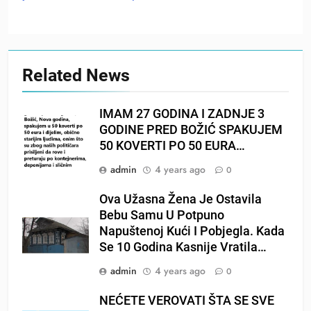
Related News
IMAM 27 GODINA I ZADNJE 3
GODINE PRED BOŽIĆ SPAKUJEM
50 KOVERTI PO 50 EURA…
admin
4 years ago
0
Ova Užasna Žena Je Ostavila
Bebu Samu U Potpuno
Napuštenoj Kući I Pobjegla. Kada
Se 10 Godina Kasnije Vratila…
admin
4 years ago
0
NEĆETE VEROVATI ŠTA SE SVE