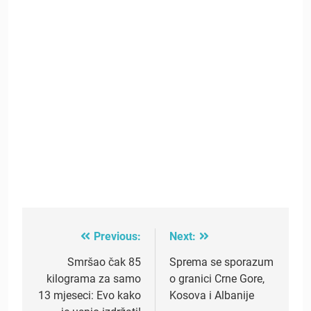
Previous:
Next:
Post
navigation
Smršao čak 85
Sprema se sporazum
kilograma za samo
o granici Crne Gore,
13 mjeseci: Evo kako
Kosova i Albanije