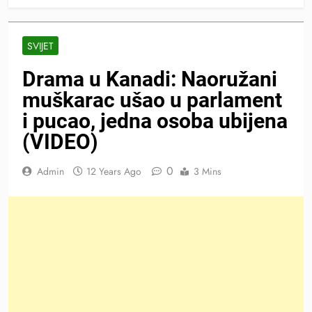
SVIJET
Drama u Kanadi: Naoružani
muškarac ušao u parlament
i pucao, jedna osoba ubijena
(VIDEO)
0
Admin
12 Years Ago
3 Mins