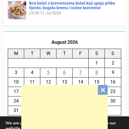
Brzi kolač s borovnicama:kolač koji spaja prhko
tijesto, bogatu kremu i sočne borovnice
22:50
11 Jul 2026
August 2026
M
T
W
T
F
S
S
1
2
3
4
5
6
7
8
9
10
11
12
13
14
15
16
17
18
19
20
21
22
23
24
25
26
27
28
29
30
31
We are using cookies to give you the best experience on our
« Jul
website.