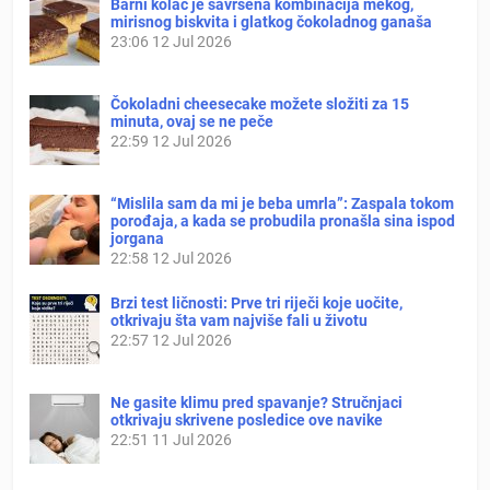
Barni kolač je savršena kombinacija mekog,
mirisnog biskvita i glatkog čokoladnog ganaša
23:06
12 Jul 2026
Čokoladni cheesecake možete složiti za 15
minuta, ovaj se ne peče
22:59
12 Jul 2026
“Mislila sam da mi je beba umrla”: Zaspala tokom
porođaja, a kada se probudila pronašla sina ispod
jorgana
22:58
12 Jul 2026
Brzi test ličnosti: Prve tri riječi koje uočite,
otkrivaju šta vam najviše fali u životu
22:57
12 Jul 2026
Ne gasite klimu pred spavanje? Stručnjaci
otkrivaju skrivene posledice ove navike
22:51
11 Jul 2026