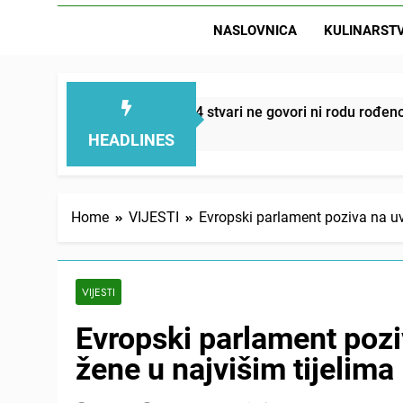
NASLOVNICA
KULINARST
D
i smanjuju – ove 4 stvari ne govori ni rodu rođenom
HEADLINES
Home
VIJESTI
Evropski parlament poziva na uv
VIJESTI
Evropski parlament pozi
žene u najvišim tijelima