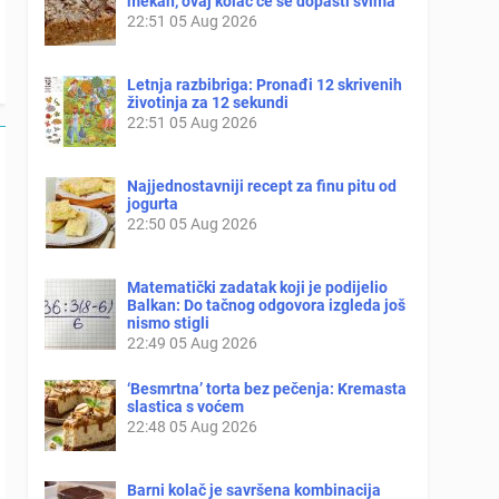
mekan, ovaj kolač će se dopasti svima
22:51
05 Aug 2026
Letnja razbibriga: Pronađi 12 skrivenih
životinja za 12 sekundi
22:51
05 Aug 2026
Najjednostavniji recept za finu pitu od
jogurta
22:50
05 Aug 2026
Matematički zadatak koji je podijelio
Balkan: Do tačnog odgovora izgleda još
nismo stigli
22:49
05 Aug 2026
‘Besmrtna’ torta bez pečenja: Kremasta
slastica s voćem
22:48
05 Aug 2026
Barni kolač je savršena kombinacija