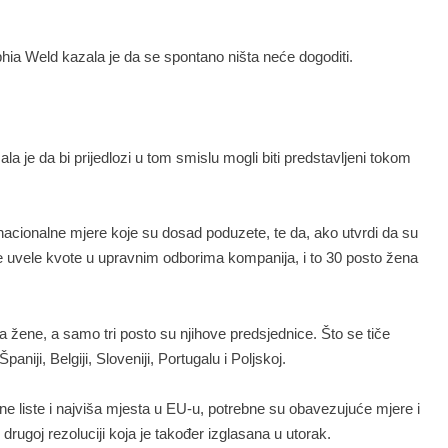
ophia Weld kazala je da se spontano ništa neće dogoditi.
 je da bi prijedlozi u tom smislu mogli biti predstavljeni tokom
i nacionalne mjere koje su dosad poduzete, te da, ako utvrdi da su
se uvele kvote u upravnim odborima kompanija, i to 30 posto žena
 žene, a samo tri posto su njihove predsjednice. Što se tiče
iji, Belgiji, Sloveniji, Portugalu i Poljskoj.
rne liste i najviša mjesta u EU-u, potrebne su obavezujuće mjere i
 drugoj rezoluciji koja je također izglasana u utorak.