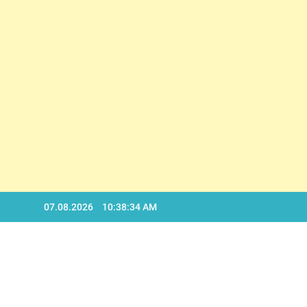
D
Skip
07.08.2026
10:38:35 AM
to
content
D
BA