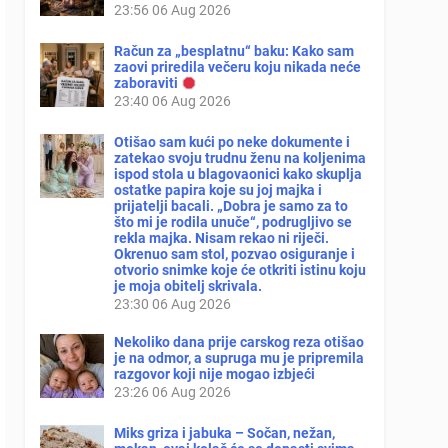
23:56
06 Aug 2026
Račun za „besplatnu“ baku: Kako sam
zaovi priredila večeru koju nikada neće
zaboraviti
23:40
06 Aug 2026
Otišao sam kući po neke dokumente i
zatekao svoju trudnu ženu na koljenima
ispod stola u blagovaonici kako skuplja
ostatke papira koje su joj majka i
prijatelji bacali. „Dobra je samo za to
što mi je rodila unuče“, podrugljivo se
rekla majka. Nisam rekao ni riječi.
Okrenuo sam stol, pozvao osiguranje i
otvorio snimke koje će otkriti istinu koju
je moja obitelj skrivala.
23:30
06 Aug 2026
Nekoliko dana prije carskog reza otišao
je na odmor, a supruga mu je pripremila
razgovor koji nije mogao izbjeći
23:26
06 Aug 2026
Miks griza i jabuka – Sočan, nežan,