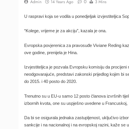
0
Admin
14 Years Ago
3 Mins
U raspravi koja se vodila u ponedjeljak izvjestiteljica S
“Kolege, vrijeme je za akciju”, kazala je ona.
Evropska povjerenica za pravosuđe Viviane Reding kazala
ove godine, prenijela je Hina.
Izvjestiteljica je pozvala Evropsku komisiju da procijen
neodgovarajuće, predstavi zakonski prijedlog kojim bi 
do 2015. i 40 posto do 2020.
Trenutno su u EU-u samo 12 posto članova izvršnih tijela
izbornih kvota, one su uspješno uvedene u Francuskoj, Špan
Da bi se osigurala jednaka zastupljenost, uključivo izbo
sankcije i na nacionalnoj i na evropskoj razini, kaže se u