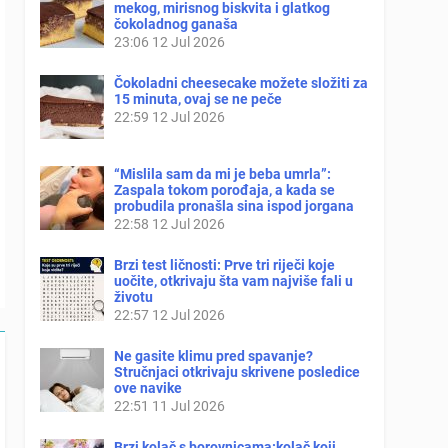
mekog, mirisnog biskvita i glatkog
čokoladnog ganaša
23:06
12 Jul 2026
Čokoladni cheesecake možete složiti za
15 minuta, ovaj se ne peče
22:59
12 Jul 2026
“Mislila sam da mi je beba umrla”:
Zaspala tokom porođaja, a kada se
probudila pronašla sina ispod jorgana
22:58
12 Jul 2026
Brzi test ličnosti: Prve tri riječi koje
uočite, otkrivaju šta vam najviše fali u
životu
22:57
12 Jul 2026
Ne gasite klimu pred spavanje?
Stručnjaci otkrivaju skrivene posledice
ove navike
22:51
11 Jul 2026
Brzi kolač s borovnicama:kolač koji