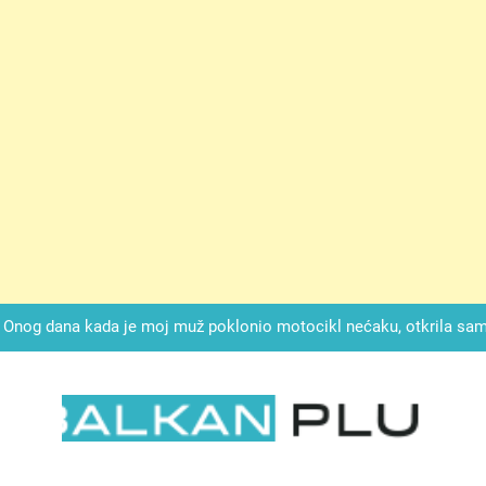
ok mi je svekrva čupala infuziju i šaptala da umrem kako bi se njez
nije znala da je ispod zavoja ostao gumb koji je snimao svaku riječ
Drži jezik za zubima, i gledaj kako se problemi smanjuju –
Onog dana kada je moj muž poklonio motocikl nećaku, otkrila sam 
svojim potpisom ukrao bud
SIROMAŠNI DJEČAK VRATIO JE TENISICE MOGA SINA — ALI KADA
SAM ČAŠU: BIO JE SIN ŽENE ZA KOJU SU M
ok mi je svekrva čupala infuziju i šaptala da umrem kako bi se njez
nije znala da je ispod zavoja ostao gumb koji je snimao svaku riječ
LKAN PLUS
Drži jezik za zubima, i gledaj kako se problemi smanjuju –