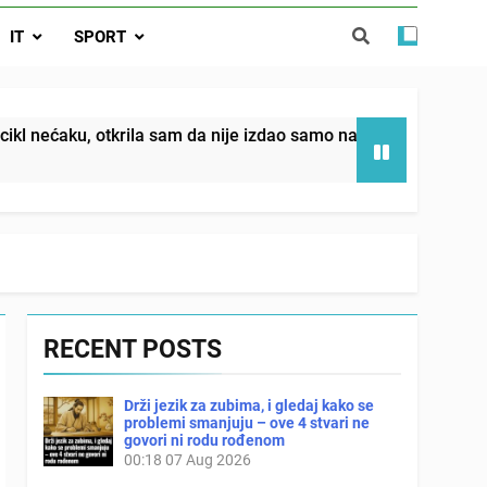
da nije izdao samo našu kćer, nego je
IT
SPORT
ućnost koju smo joj godinama gradile
 SAM MU POGLEDAO U OČI, ISPUSTIO
I REKLI DA JE MRTVA Advertisements
in sin već sutradan oženio ljubavnicom,
krila sam da nije izdao samo našu kćer, nego je svojim potpi
 — i da iza bolničkog stakla već čekaju
državna odvjetnica i policija
RECENT POSTS
Drži jezik za zubima, i gledaj kako se
problemi smanjuju – ove 4 stvari ne
govori ni rodu rođenom
00:18
07 Aug 2026