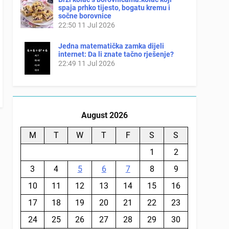
spaja prhko tijesto, bogatu kremu i
sočne borovnice
22:50
11 Jul 2026
Jedna matematička zamka dijeli
internet: Da li znate tačno rješenje?
22:49
11 Jul 2026
August 2026
M
T
W
T
F
S
S
1
2
3
4
5
6
7
8
9
10
11
12
13
14
15
16
17
18
19
20
21
22
23
24
25
26
27
28
29
30