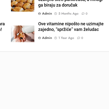
ga biraju za doručak
Admin
5 Months Ago
0
ara
Ove vitamine nipošto ne uzimajte
a!
zajedno, “spržiće” vam želudac
Admin
1 Year Ago
0