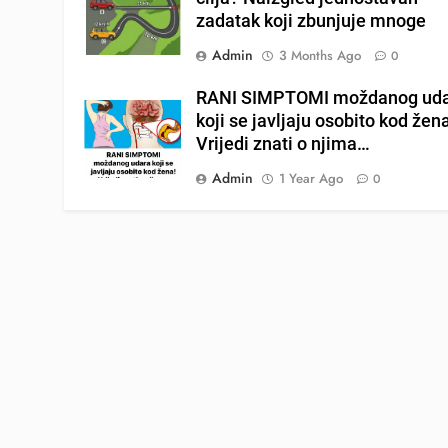
zadatak koji zbunjuje mnoge
Admin
3 Months Ago
0
RANI SIMPTOMI moždanog ud
koji se javljaju osobito kod žen
Vrijedi znati o njima…
Admin
1 Year Ago
0