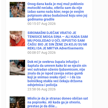
Onog dana kada je moj muž poklonio
motocikl nećaku, otkrila sam da nije
izdao samo našu kćer, nego je svojim
potpisom ukrao budućnost koju smo joj
godinama gradile
00:15
07 Aug 2026
SIROMAŠNI DJEČAK VRATIO JE
TENISICE MOGA SINA — ALI KADA SAM
MU POGLEDAO U OČI, ISPUSTIO SAM
ČAŠU: BIO JE SIN ŽENE ZA KOJU SU MI
REKLI DA JE MRTVA Advertisements
00:08
07 Aug 2026
Dok mi je svekrva čupala infuziju i
šaptala da umrem kako bi se njezin sin
već sutradan oženio ljubavnicom, nije
znala da je ispod zavoja ostao gumb
koji je snimao svaku riječ — i da iza
bolničkog stakla već čekaju državna
odvjetnica i policija
23:58
06 Aug 2026
Mislio je da je stranac doneo običan sat
na popravku. Ali kada ga je otvorio,
prestao je da diše…