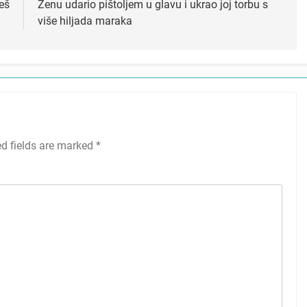
eš
Ženu udario pištoljem u glavu i ukrao joj torbu s
više hiljada maraka
ed fields are marked
*