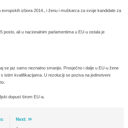
n evropskih izbora 2014., i ženu i muškarca za svoje kandidate za
 posto, ali u nacionalnim parlamentima u EU-u ostala je
 taj se jaz samo neznatno smanjio. Prosječno i dalje u EU-u žene
 istim kvalifikacijama. U rezoluciji se poziva na jedinstveni
to.
ljski dopust širom EU-a.
s:
Next: