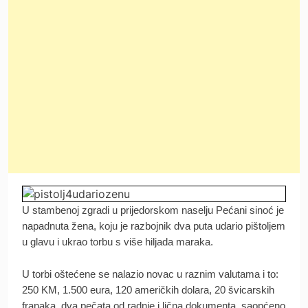
U stambenoj zgradi u prijedorskom naselju Pećani sinoć je
napadnuta žena, koju je razbojnik dva puta udario pištoljem
u glavu i ukrao torbu s više hiljada maraka.
U torbi oštećene se nalazio novac u raznim valutama i to:
250 KM, 1.500 eura, 120 američkih dolara, 20 švicarskih
franaka, dva pečata od radnje i lična dokumenta, saopćeno