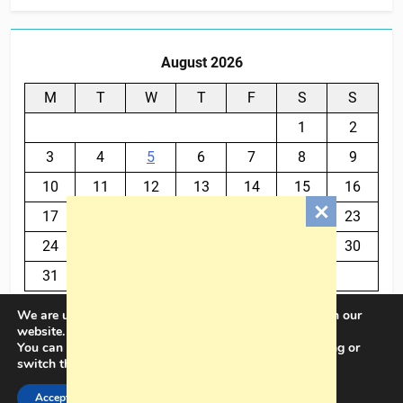
August 2026
M
T
W
T
F
S
S
1
2
3
4
5
6
7
8
9
10
11
12
13
14
15
16
17
18
19
20
21
22
23
24
25
26
27
28
29
30
31
We are using cookies to give you the best experience on our
« Jul
website.
You can find out more about which cookies we are using or
switch them off in
settings
.
BalkanPlus 2024© Powered By
.
BlazeThemes
Accept