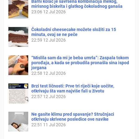
Barni kolač je savršena kombinacija mekog,
mirisnog biskvita i glatkog čokoladnog ganaša
23:06
12 Jul 2026
Čokoladni cheesecake možete složiti za 15
minuta, ovaj se ne peče
22:59
12 Jul 2026
“Mislila sam da mi je beba umrla”: Zaspala tokom
porođaja, a kada se probudila pronašla sina ispod
jorgana
22:58
12 Jul 2026
Brzi test ličnosti: Prve tri riječi koje uočite,
otkrivaju šta vam najviše fali u životu
22:57
12 Jul 2026
Ne gasite klimu pred spavanje? Stručnjaci
otkrivaju skrivene posledice ove navike
22:51
11 Jul 2026