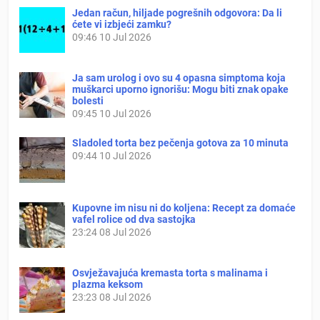
Jedan račun, hiljade pogrešnih odgovora: Da li
ćete vi izbjeći zamku?
09:46
10 Jul 2026
Ja sam urolog i ovo su 4 opasna simptoma koja
muškarci uporno ignorišu: Mogu biti znak opake
bolesti
09:45
10 Jul 2026
Sladoled torta bez pečenja gotova za 10 minuta
09:44
10 Jul 2026
Kupovne im nisu ni do koljena: Recept za domaće
vafel rolice od dva sastojka
23:24
08 Jul 2026
Osvježavajuća kremasta torta s malinama i
plazma keksom
23:23
08 Jul 2026