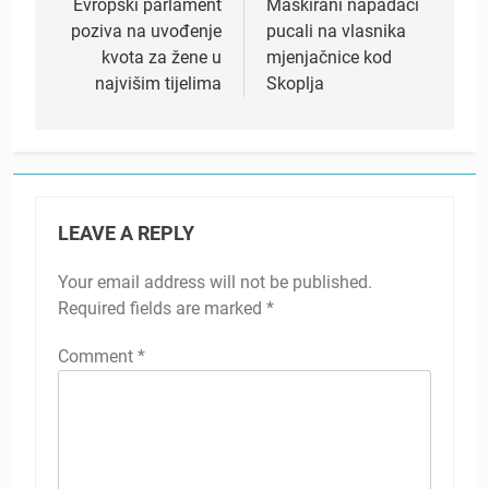
navigation
Evropski parlament
Maskirani napadači
poziva na uvođenje
pucali na vlasnika
kvota za žene u
mjenjačnice kod
najvišim tijelima
Skoplja
LEAVE A REPLY
Your email address will not be published.
Required fields are marked
*
Comment
*