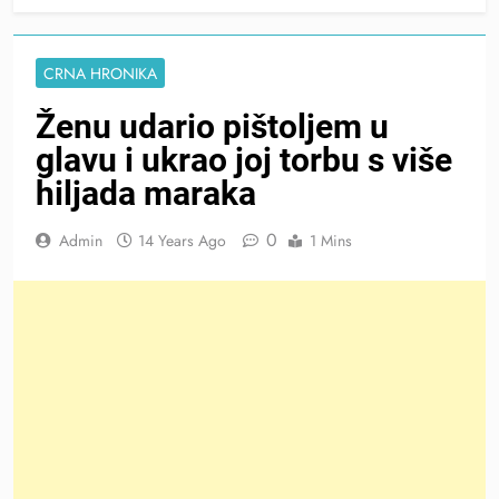
CRNA HRONIKA
Ženu udario pištoljem u
glavu i ukrao joj torbu s više
hiljada maraka
0
Admin
14 Years Ago
1 Mins