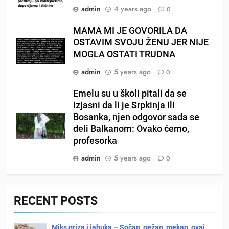
admin
4 years ago
0
MAMA MI JE GOVORILA DA
OSTAVIM SVOJU ŽENU JER NIJE
MOGLA OSTATI TRUDNA
admin
5 years ago
0
Emelu su u školi pitali da se
izjasni da li je Srpkinja ili
Bosanka, njen odgovor sada se
deli Balkanom: Ovako ćemo,
profesorka
admin
5 years ago
0
RECENT POSTS
Miks griza i jabuka – Sočan, nežan, mekan, ovaj