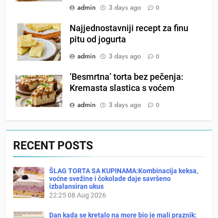
admin
3 days ago
0
Najjednostavniji recept za finu
pitu od jogurta
admin
3 days ago
0
‘Besmrtna’ torta bez pečenja:
Kremasta slastica s voćem
admin
3 days ago
0
RECENT POSTS
ŠLAG TORTA SA KUPINAMA:Kombinacija keksa,
voćne svežine i čokolade daje savršeno
izbalansiran ukus
22:25
08 Aug 2026
Dan kada se kretalo na more bio je mali praznik: