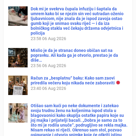
Dok mi je svekrva čupala infuziju i šaptala da
umrem kako bi se njezin sin već sutradan oženio
ljubavnicom, nije znala da je ispod zavoja ostao
gumb koji je snimao svaku riječ — i da iza
bolničkog stakla već čekaju državna odvjetnica i
policija
23:58
06 Aug 2026
Mislio je da je stranac doneo običan sat na
popravku. Ali kada ga je otvorio, prestao je da
diše…
23:56
06 Aug 2026
Račun za „besplatnu“ baku: Kako sam zaovi
priredila večeru koju nikada neće zaboraviti
23:40
06 Aug 2026
Otišao sam kući po neke dokumente i zatekao
svoju trudnu ženu na koljenima ispod stola u
blagovaonici kako skuplja ostatke papira koje su
joj majka i prijatelji bacali. „Dobra je samo za to
što mi je rodila unuče“, podrugljivo se rekla majka.
Nisam rekao ni riječi. Okrenuo sam stol, pozvao
osiguranje i otvorio snimke koje će otkriti istinu