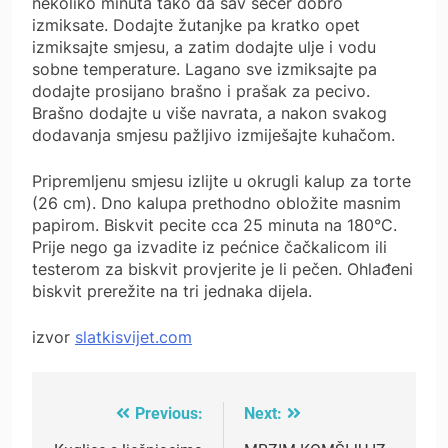
nekoliko minuta tako da sav šećer dobro
izmiksate. Dodajte žutanjke pa kratko opet
izmiksajte smjesu, a zatim dodajte ulje i vodu
sobne temperature. Lagano sve izmiksajte pa
dodajte prosijano brašno i prašak za pecivo.
Brašno dodajte u više navrata, a nakon svakog
dodavanja smjesu pažljivo izmiješajte kuhačom.
Pripremljenu smjesu izlijte u okrugli kalup za torte
(26 cm). Dno kalupa prethodno obložite masnim
papirom. Biskvit pecite cca 25 minuta na 180°C.
Prije nego ga izvadite iz pećnice čačkalicom ili
testerom za biskvit provjerite je li pečen. Ohlađeni
biskvit prerežite na tri jednaka dijela.
izvor
slatkisvijet.com
Previous:
Next:
Post