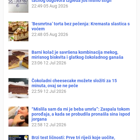
tačnog odgovora izgleda još nismo stigli
22:49
05 Aug 2026
‘Besmrtna’ torta bez pečenja: Kremasta slastica s
voćem
22:48
05 Aug 2026
Barni kolač je savršena kombinacija mekog,
mirisnog biskvita i glatkog čokoladnog ganaša
23:06
12 Jul 2026
Čokoladni cheesecake možete složiti za 15
minuta, ovaj se ne peče
22:59
12 Jul 2026
“Mislila sam da mi je beba umrla”: Zaspala tokom
porođaja, a kada se probudila pronašla sina ispod
jorgana
22:58
12 Jul 2026
Brzi test ličnosti: Prve tri riječi koje uočite,