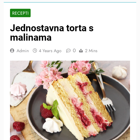
RECEPTI
Jednostavna torta s
malinama
0
Admin
4 Years Ago
2 Mins