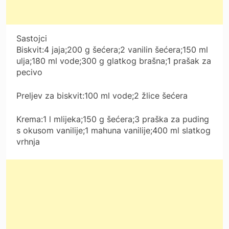
Sastojci
Biskvit:4 jaja;200 g šećera;2 vanilin šećera;150 ml
ulja;180 ml vode;300 g glatkog brašna;1 prašak za
pecivo
Preljev za biskvit:100 ml vode;2 žlice šećera
Krema:1 l mlijeka;150 g šećera;3 praška za puding
s okusom vanilije;1 mahuna vanilije;400 ml slatkog
vrhnja