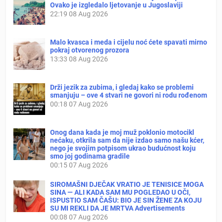
Ovako je izgledalo ljetovanje u Jugoslaviji
22:19
08 Aug 2026
Malo kvasca i meda i cijelu noć ćete spavati mirno
pokraj otvorenog prozora
13:33
08 Aug 2026
Drži jezik za zubima, i gledaj kako se problemi
smanjuju – ove 4 stvari ne govori ni rodu rođenom
00:18
07 Aug 2026
Onog dana kada je moj muž poklonio motocikl
nećaku, otkrila sam da nije izdao samo našu kćer,
nego je svojim potpisom ukrao budućnost koju
smo joj godinama gradile
00:15
07 Aug 2026
SIROMAŠNI DJEČAK VRATIO JE TENISICE MOGA
SINA — ALI KADA SAM MU POGLEDAO U OČI,
ISPUSTIO SAM ČAŠU: BIO JE SIN ŽENE ZA KOJU
SU MI REKLI DA JE MRTVA Advertisements
00:08
07 Aug 2026