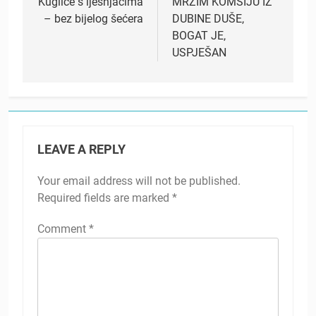
navigation
Kuglice s lješnjacima
MRZIM KOMŠIJU IZ
– bez bijelog šećera
DUBINE DUŠE,
BOGAT JE,
USPJEŠAN
LEAVE A REPLY
Your email address will not be published.
Required fields are marked
*
Comment
*