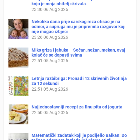
koju je moja obitelj skrivala.
23:30
06 Aug 2026
Nekoliko dana prije carskog reza otišao je na
odmor, a supruga mu je pripremila razgovor koji
nije mogao izbjeći
23:26
06 Aug 2026
Miks griza i jabuka – Sočan, nežan, mekan, ovaj
kolač će se dopasti svima
22:51
05 Aug 2026
Letnja razbibriga: Pronađi 12 skrivenih životinja
za 12 sekundi
22:51
05 Aug 2026
Najjednostavniji recept za finu pitu od jogurta
22:50
05 Aug 2026
Matematički zadatak koji je podijelio Balkan: Do