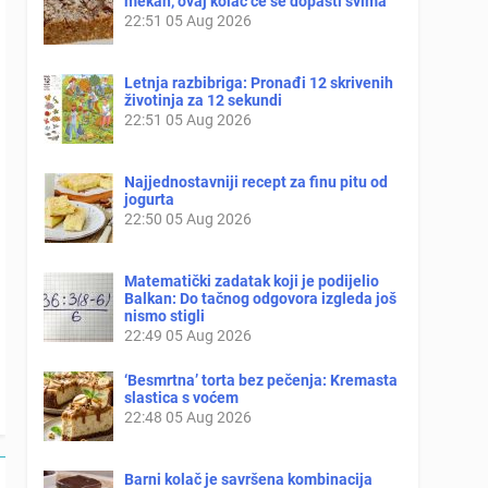
mekan, ovaj kolač će se dopasti svima
22:51
05 Aug 2026
Letnja razbibriga: Pronađi 12 skrivenih
životinja za 12 sekundi
22:51
05 Aug 2026
Najjednostavniji recept za finu pitu od
jogurta
22:50
05 Aug 2026
Matematički zadatak koji je podijelio
Balkan: Do tačnog odgovora izgleda još
nismo stigli
22:49
05 Aug 2026
‘Besmrtna’ torta bez pečenja: Kremasta
slastica s voćem
22:48
05 Aug 2026
Barni kolač je savršena kombinacija