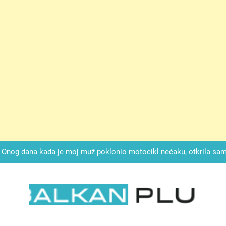
ok mi je svekrva čupala infuziju i šaptala da umrem kako bi se njez
nije znala da je ispod zavoja ostao gumb koji je snimao svaku riječ
Drži jezik za zubima, i gledaj kako se problemi smanjuju –
Onog dana kada je moj muž poklonio motocikl nećaku, otkrila sam 
svojim potpisom ukrao bud
SIROMAŠNI DJEČAK VRATIO JE TENISICE MOGA SINA — ALI KADA
SAM ČAŠU: BIO JE SIN ŽENE ZA KOJU SU M
ok mi je svekrva čupala infuziju i šaptala da umrem kako bi se njez
nije znala da je ispod zavoja ostao gumb koji je snimao svaku riječ
LKAN PLUS
Drži jezik za zubima, i gledaj kako se problemi smanjuju –