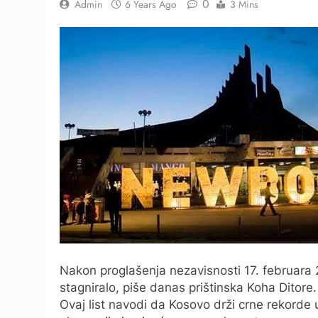
0
Admin
6 Years Ago
3 Mins
Nakon proglašenja nezavisnosti 17. februara
stagniralo, piše danas prištinska Koha Ditore.
Ovaj list navodi da Kosovo drži crne rekorde 