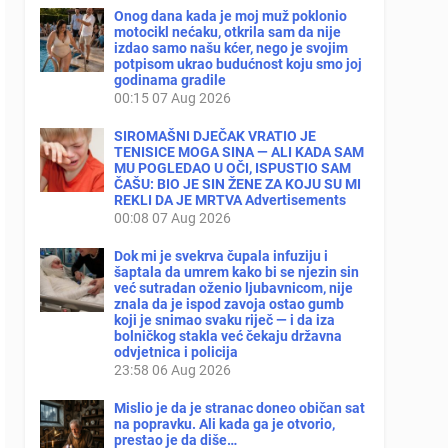
Onog dana kada je moj muž poklonio
motocikl nećaku, otkrila sam da nije
izdao samo našu kćer, nego je svojim
potpisom ukrao budućnost koju smo joj
godinama gradile
00:15
07 Aug 2026
SIROMAŠNI DJEČAK VRATIO JE
TENISICE MOGA SINA — ALI KADA SAM
MU POGLEDAO U OČI, ISPUSTIO SAM
ČAŠU: BIO JE SIN ŽENE ZA KOJU SU MI
REKLI DA JE MRTVA Advertisements
00:08
07 Aug 2026
Dok mi je svekrva čupala infuziju i
šaptala da umrem kako bi se njezin sin
već sutradan oženio ljubavnicom, nije
znala da je ispod zavoja ostao gumb
koji je snimao svaku riječ — i da iza
bolničkog stakla već čekaju državna
odvjetnica i policija
23:58
06 Aug 2026
Mislio je da je stranac doneo običan sat
na popravku. Ali kada ga je otvorio,
prestao je da diše…