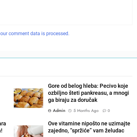
our comment data is processed.
Gore od belog hleba: Pecivo koje
ozbiljno šteti pankreasu, a mnogi
ga biraju za doručak
Admin
5 Months Ago
0
ara
Ove vitamine nipošto ne uzimajte
a!
zajedno, “spržiće” vam želudac