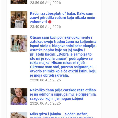
23:56
06 Aug 2026
Račun za „besplatnu“ baku: Kako sam
zaovi priredila večeru koju nikada neće
zaboraviti
23:40
06 Aug 2026
Otišao sam kući po neke dokumente i
zatekao svoju trudnu ženu na koljenima
ispod stola u blagovaonici kako skuplja
ostatke papira koje su joj majka i
prijatelji bacali. „Dobra je samo za to
što mi je rodila unuče“, podrugljivo se
rekla majka. Nisam rekao ni riječi.
Okrenuo sam stol, pozvao osiguranje i
otvorio snimke koje će otkriti istinu koju
je moja obitelj skrivala.
23:30
06 Aug 2026
Nekoliko dana prije carskog reza otišao
je na odmor, a supruga mu je pripremila
razgovor koji nije mogao izbjeći
23:26
06 Aug 2026
Miks griza i jabuka – Sočan, nežan,