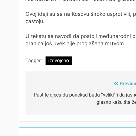
Ovoj ideji su se na Kosovu široko usprotivili
zastoju.
U tekstu se navodi da postoji međunarodni pr
granica još uvek nije proglašena mrtvom.
Tagged:
izdvojeno
Previou
Post
navigation
Pustite djecu da ponekad budu “veliki” i da jasno
glasno kažu šta že