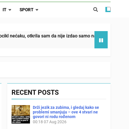
da nije izdao samo našu kćer, nego je
IT
SPORT
ućnost koju smo joj godinama gradile
 SAM MU POGLEDAO U OČI, ISPUSTIO
I REKLI DA JE MRTVA Advertisements
in sin već sutradan oženio ljubavnicom,
rila sam da nije izdao samo našu kćer, nego je svojim potpis
 — i da iza bolničkog stakla već čekaju
državna odvjetnica i policija
RECENT POSTS
Drži jezik za zubima, i gledaj kako se
problemi smanjuju – ove 4 stvari ne
govori ni rodu rođenom
00:18
07 Aug 2026