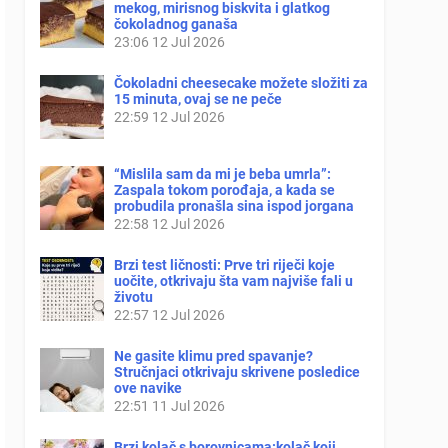
mekog, mirisnog biskvita i glatkog
čokoladnog ganaša
23:06
12 Jul 2026
Čokoladni cheesecake možete složiti za
15 minuta, ovaj se ne peče
22:59
12 Jul 2026
“Mislila sam da mi je beba umrla”:
Zaspala tokom porođaja, a kada se
probudila pronašla sina ispod jorgana
22:58
12 Jul 2026
Brzi test ličnosti: Prve tri riječi koje
uočite, otkrivaju šta vam najviše fali u
životu
22:57
12 Jul 2026
Ne gasite klimu pred spavanje?
Stručnjaci otkrivaju skrivene posledice
ove navike
22:51
11 Jul 2026
Brzi kolač s borovnicama:kolač koji