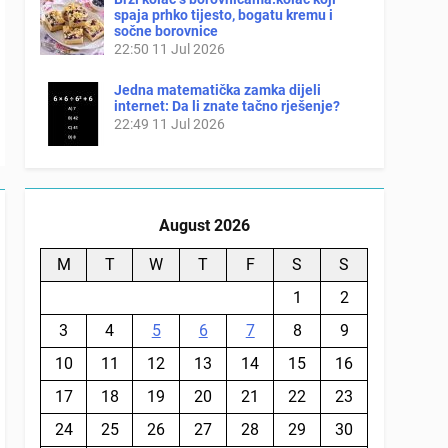
spaja prhko tijesto, bogatu kremu i
sočne borovnice
22:50
11 Jul 2026
Jedna matematička zamka dijeli
internet: Da li znate tačno rješenje?
22:49
11 Jul 2026
August 2026
M
T
W
T
F
S
S
1
2
3
4
5
6
7
8
9
10
11
12
13
14
15
16
17
18
19
20
21
22
23
24
25
26
27
28
29
30