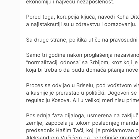
ekonomiju i najveću nezaposlenost.
Pored toga, korupcija ključa, navodi Koha Dit
a najistaknutiji su u zdravstvu i obrazovanju.
Sa druge strane, politika utiče na pravosudni 
Samo tri godine nakon proglašenja nezavisnos
“normalizaciji odnosa“ sa Srbijom, kroz koji 
koja bi trebalo da budu domaća pitanja nove d
Proces se odvijao u Briselu, pod vođstvom vlas
a kasnije je prerastao u politički. Dogovori s
regulaciju Kosova. Ali u velikoj meri nisu prim
Poslednja faza dijaloga, usmerena na zaklju
zemlje, započela je tokom poslednjeg manda
predsednik Hašim Tači, koji je proklamovao 
Aleksandrom Vučićem da “redefiniše granice”