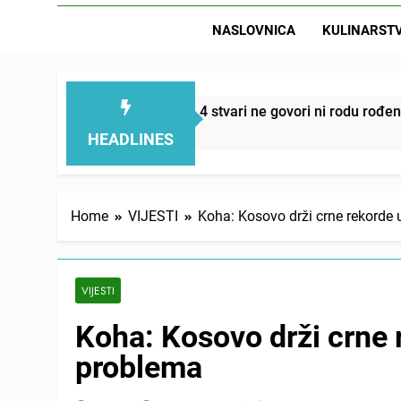
NASLOVNICA
KULINARST
D
 smanjuju – ove 4 stvari ne govori ni rodu rođenom
HEADLINES
Home
VIJESTI
Koha: Kosovo drži crne rekorde 
VIJESTI
Koha: Kosovo drži crne 
problema