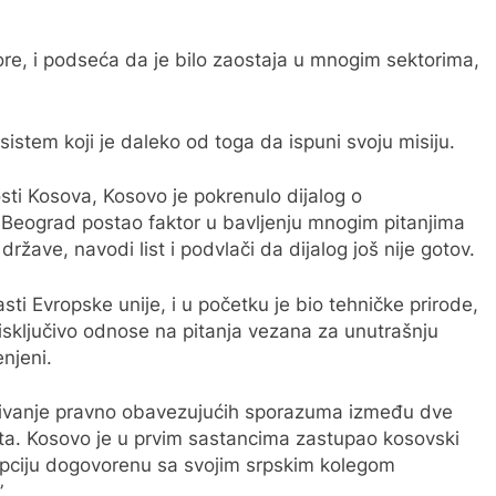
ore, i podseća da je bilo zaostaja u mnogim sektorima,
sistem koji je daleko od toga da ispuni svoju misiju.
ti Kosova, Kosovo je pokrenulo dijalog o
je Beograd postao faktor u bavljenju mnogim pitanjima
ržave, navodi list i podvlači da dijalog još nije gotov.
ti Evropske unije, i u početku je bio tehničke prirode,
e isključivo odnose na pitanja vezana za unutrašnju
enjeni.
čivanje pravno obavezujućih sporazuma između dve
ta. Kosovo je u prvim sastancima zastupao kosovski
opciju dogovorenu sa svojim srpskim kolegom
.