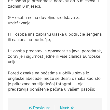
F – osoba je prekoračila boravak od 3 mjeseca u
zadnjih 6 mjeseci,
G – osoba nema dovoljno sredstava za
uzdržavanje,
H – osoba ima zabranu ulaska u područje šengena
ili nacionalno područje,
I – osoba predstavlja opasnost za javni poredatak,
zdravlje i sigurnost jedne ili više članica Europske
unije.
Pored oznaka na pečatima u obliku slova iz
engleske abecede, može se desiti oznaka kao sto
je prikazana na slijedećoj fotografiji koja
predstavlja poništenje pečata u vašem pasošu:
Previous:
Next:
Post