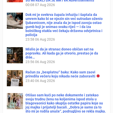
SU MI REKLI DA JE MRTVA Advertisements
00:08
07 Aug 2026
Dok mi je svekrva čupala infuziju i šaptala da
umrem kako bi se njezin sin već sutradan oženio
ljubavnicom, nije znala da je ispod zavoja ostao
gumb koji je snimao svaku riječ — i da iza
bolničkog stakla već čekaju državna odvjetnica i
policija
23:58
06 Aug 2026
Mislio je da je stranac doneo običan sat na
popravku. Ali kada ga je otvorio, prestao je da
diše…
23:56
06 Aug 2026
Račun za „besplatnu“ baku: Kako sam zaovi
priredila večeru koju nikada neće zaboraviti
23:40
06 Aug 2026
Otišao sam kući po neke dokumente i zatekao
svoju trudnu ženu na koljenima ispod stola u
blagovaonici kako skuplja ostatke papira koje su
joj majka i prijatelji bacali. „Dobra je samo za to
što mi je rodila unuče“, podrugljivo se rekla majka.