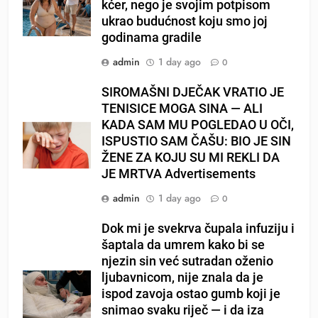
kćer, nego je svojim potpisom
ukrao budućnost koju smo joj
godinama gradile
admin
1 day ago
0
SIROMAŠNI DJEČAK VRATIO JE
TENISICE MOGA SINA — ALI
KADA SAM MU POGLEDAO U OČI,
ISPUSTIO SAM ČAŠU: BIO JE SIN
ŽENE ZA KOJU SU MI REKLI DA
JE MRTVA Advertisements
admin
1 day ago
0
Dok mi je svekrva čupala infuziju i
šaptala da umrem kako bi se
njezin sin već sutradan oženio
ljubavnicom, nije znala da je
ispod zavoja ostao gumb koji je
snimao svaku riječ — i da iza