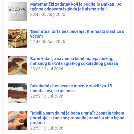
Matematički zadatak koji je podijelio Balkan: Do
tačnog odgovora izgleda još nismo stigli
22:49
05 Aug 2026
‘Besmrtna’ torta bez pečenja: Kremasta slastica s
voćem
22:48
05 Aug 2026
Barni kolač je savršena kombinacija mekog,
mirisnog biskvita i glatkog čokoladnog ganaša
23:06
12 Jul 2026
Čokoladni cheesecake možete složiti za 15
minuta, ovaj se ne peče
22:59
12 Jul 2026
“Mislila sam da mi je beba umrla”: Zaspala tokom
porođaja, a kada se probudila pronašla sina ispod
jorgana
22:58
12 Jul 2026