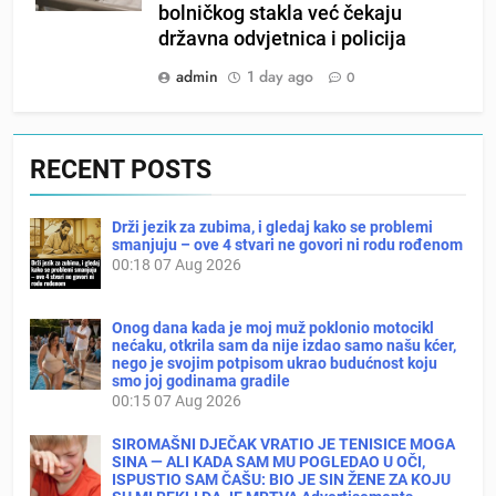
bolničkog stakla već čekaju
državna odvjetnica i policija
admin
1 day ago
0
RECENT POSTS
Drži jezik za zubima, i gledaj kako se problemi
smanjuju – ove 4 stvari ne govori ni rodu rođenom
00:18
07 Aug 2026
Onog dana kada je moj muž poklonio motocikl
nećaku, otkrila sam da nije izdao samo našu kćer,
nego je svojim potpisom ukrao budućnost koju
smo joj godinama gradile
00:15
07 Aug 2026
SIROMAŠNI DJEČAK VRATIO JE TENISICE MOGA
SINA — ALI KADA SAM MU POGLEDAO U OČI,
ISPUSTIO SAM ČAŠU: BIO JE SIN ŽENE ZA KOJU