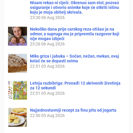
Nisam rekao ni riječi. Okrenuo sam stol, pozvao
osiguranje i otvorio snimke koje će otkriti istinu
koju je moja obitelj skrivala.
23:30
06 Aug 2026
Nekoliko dana prije carskog reza otišao je na
odmor, a supruga mu je pripremila razgovor koji
nije mogao izbjeći
23:26
06 Aug 2026
Miks griza i jabuka – Sočan, nežan, mekan, ovaj
kolač će se dopasti svima
22:51
05 Aug 2026
Letnja razbibriga: Pronađi 12 skrivenih životinja
za 12 sekundi
22:51
05 Aug 2026
Najjednostavniji recept za finu pitu od jogurta
22:50
05 Aug 2026