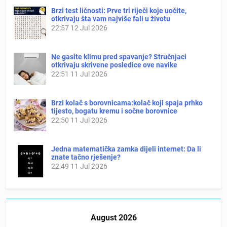
Brzi test ličnosti: Prve tri riječi koje uočite,
otkrivaju šta vam najviše fali u životu
22:57
12 Jul 2026
Ne gasite klimu pred spavanje? Stručnjaci
otkrivaju skrivene posledice ove navike
22:51
11 Jul 2026
Brzi kolač s borovnicama:kolač koji spaja prhko
tijesto, bogatu kremu i sočne borovnice
22:50
11 Jul 2026
Jedna matematička zamka dijeli internet: Da li
znate tačno rješenje?
22:49
11 Jul 2026
August 2026