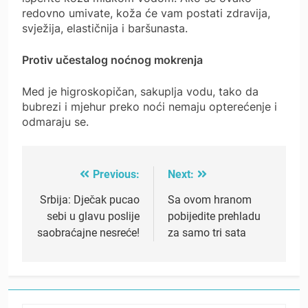
redovno umivate, koža će vam postati zdravija,
svježija, elastičnija i baršunasta.
Protiv učestalog noćnog mokrenja
Med je higroskopičan, sakuplja vodu, tako da
bubrezi i mjehur preko noći nemaju opterećenje i
odmaraju se.
Previous:
Next:
Post
navigation
Srbija: Dječak pucao
Sa ovom hranom
sebi u glavu poslije
pobijedite prehladu
saobraćajne nesreće!
za samo tri sata