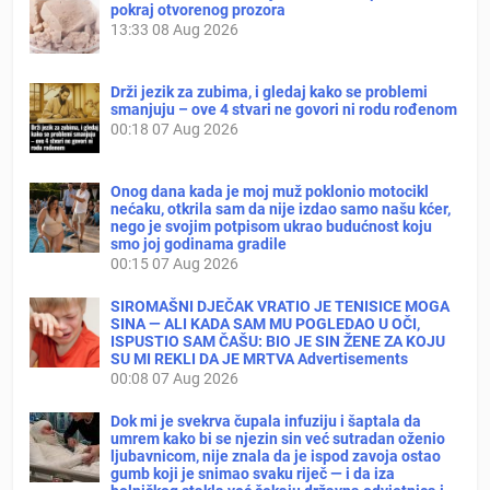
pokraj otvorenog prozora
13:33
08 Aug 2026
Drži jezik za zubima, i gledaj kako se problemi
smanjuju – ove 4 stvari ne govori ni rodu rođenom
00:18
07 Aug 2026
Onog dana kada je moj muž poklonio motocikl
nećaku, otkrila sam da nije izdao samo našu kćer,
nego je svojim potpisom ukrao budućnost koju
smo joj godinama gradile
00:15
07 Aug 2026
SIROMAŠNI DJEČAK VRATIO JE TENISICE MOGA
SINA — ALI KADA SAM MU POGLEDAO U OČI,
ISPUSTIO SAM ČAŠU: BIO JE SIN ŽENE ZA KOJU
SU MI REKLI DA JE MRTVA Advertisements
00:08
07 Aug 2026
Dok mi je svekrva čupala infuziju i šaptala da
umrem kako bi se njezin sin već sutradan oženio
ljubavnicom, nije znala da je ispod zavoja ostao
gumb koji je snimao svaku riječ — i da iza