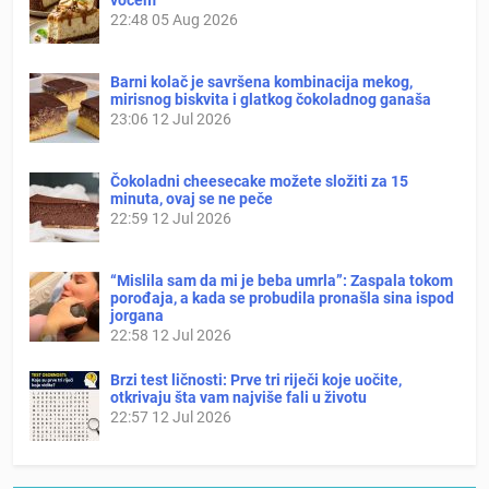
22:48
05 Aug 2026
Barni kolač je savršena kombinacija mekog,
mirisnog biskvita i glatkog čokoladnog ganaša
23:06
12 Jul 2026
Čokoladni cheesecake možete složiti za 15
minuta, ovaj se ne peče
22:59
12 Jul 2026
“Mislila sam da mi je beba umrla”: Zaspala tokom
porođaja, a kada se probudila pronašla sina ispod
jorgana
22:58
12 Jul 2026
Brzi test ličnosti: Prve tri riječi koje uočite,
otkrivaju šta vam najviše fali u životu
22:57
12 Jul 2026