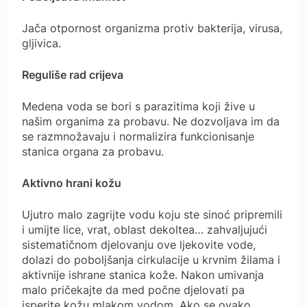
Jača otpornost organizma protiv bakterija, virusa,
gljivica.
Reguliše rad crijeva
Medena voda se bori s parazitima koji žive u
našim organima za probavu. Ne dozvoljava im da
se razmnožavaju i normalizira funkcionisanje
stanica organa za probavu.
Aktivno hrani kožu
Ujutro malo zagrijte vodu koju ste sinoć pripremili
i umijte lice, vrat, oblast dekoltea… zahvaljujući
sistematičnom djelovanju ove ljekovite vode,
dolazi do poboljšanja cirkulacije u krvnim žilama i
aktivnije ishrane stanica kože. Nakon umivanja
malo pričekajte da med počne djelovati pa
isperite kožu mlakom vodom. Ako se ovako