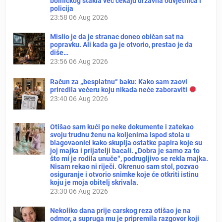
bolničkog stakla već čekaju državna odvjetnica i
policija
23:58
06 Aug 2026
Mislio je da je stranac doneo običan sat na
popravku. Ali kada ga je otvorio, prestao je da
diše…
23:56
06 Aug 2026
Račun za „besplatnu“ baku: Kako sam zaovi
priredila večeru koju nikada neće zaboraviti
23:40
06 Aug 2026
Otišao sam kući po neke dokumente i zatekao
svoju trudnu ženu na koljenima ispod stola u
blagovaonici kako skuplja ostatke papira koje su
joj majka i prijatelji bacali. „Dobra je samo za to
što mi je rodila unuče“, podrugljivo se rekla majka.
Nisam rekao ni riječi. Okrenuo sam stol, pozvao
osiguranje i otvorio snimke koje će otkriti istinu
koju je moja obitelj skrivala.
23:30
06 Aug 2026
Nekoliko dana prije carskog reza otišao je na
odmor, a supruga mu je pripremila razgovor koji