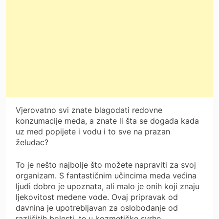
Vjerovatno svi znate blagodati redovne
konzumacije meda, a znate li šta se događa kada
uz med popijete i vodu i to sve na prazan
želudac?
To je nešto najbolje što možete napraviti za svoj
organizam. S fantastičnim učincima meda većina
ljudi dobro je upoznata, ali malo je onih koji znaju
ljekovitost medene vode. Ovaj pripravak od
davnina je upotrebljavan za oslobođanje od
različitih bolesti, te u kozmetičke svrhe.