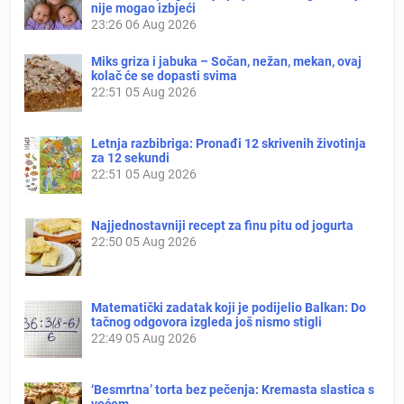
nije mogao izbjeći
23:26
06 Aug 2026
Miks griza i jabuka – Sočan, nežan, mekan, ovaj
kolač će se dopasti svima
22:51
05 Aug 2026
Letnja razbibriga: Pronađi 12 skrivenih životinja
za 12 sekundi
22:51
05 Aug 2026
Najjednostavniji recept za finu pitu od jogurta
22:50
05 Aug 2026
Matematički zadatak koji je podijelio Balkan: Do
tačnog odgovora izgleda još nismo stigli
22:49
05 Aug 2026
‘Besmrtna’ torta bez pečenja: Kremasta slastica s
voćem