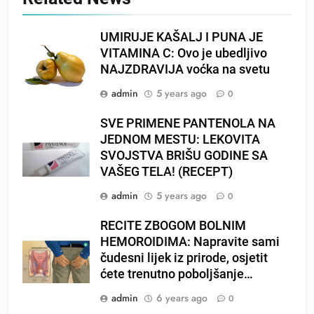
UMIRUJE KAŠALJ I PUNA JE
VITAMINA C: Ovo je ubedljivo
NAJZDRAVIJA voćka na svetu
admin
5 years ago
0
SVE PRIMENE PANTENOLA NA
JEDNOM MESTU: LEKOVITA
SVOJSTVA BRIŠU GODINE SA
VAŠEG TELA! (RECEPT)
admin
5 years ago
0
RECITE ZBOGOM BOLNIM
HEMOROIDIMA: Napravite sami
čudesni lijek iz prirode, osjetit
ćete trenutno poboljšanje…
admin
6 years ago
0