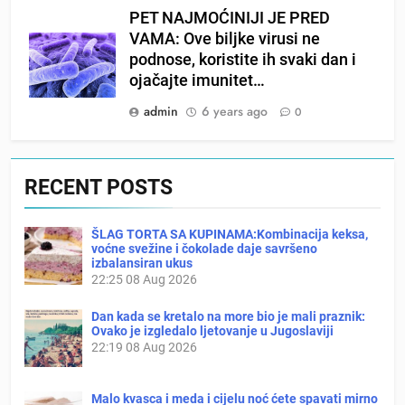
PET NAJMOĆINIJI JE PRED
VAMA: Ove biljke virusi ne
podnose, koristite ih svaki dan i
ojačajte imunitet…
admin
6 years ago
0
RECENT POSTS
ŠLAG TORTA SA KUPINAMA:Kombinacija keksa,
voćne svežine i čokolade daje savršeno
izbalansiran ukus
22:25
08 Aug 2026
Dan kada se kretalo na more bio je mali praznik:
Ovako je izgledalo ljetovanje u Jugoslaviji
22:19
08 Aug 2026
Malo kvasca i meda i cijelu noć ćete spavati mirno