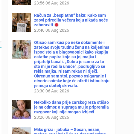
23:56
06 Aug 2026
Račun za „besplatnu“ baku: Kako sam
zaovi priredila večeru koju nikada neće
zaboraviti
23:40
06 Aug 2026
Otišao sam kući po neke dokumente i
zatekao svoju trudnu ženu na koljenima
ispod stola u blagovaonici kako skuplja
ostatke papira koje su joj majka i
prijatelji bacali. „Dobra je samo za to
što mi je rodila unuče“, podrugljivo se
rekla majka. Nisam rekao ni riječi.
Okrenuo sam stol, pozvao osiguranje i
otvorio snimke koje će otkriti istinu koju
je moja obitelj skrivala.
23:30
06 Aug 2026
Nekoliko dana prije carskog reza otišao
je na odmor, a supruga mu je pripremila
razgovor koji nije mogao izbjeći
23:26
06 Aug 2026
Miks griza i jabuka – Sočan, nežan,