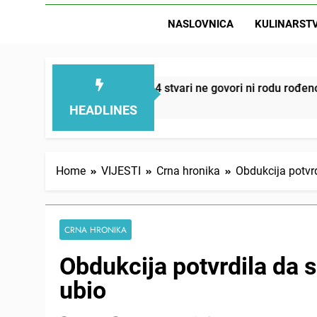
NASLOVNICA
KULINARST
D
mi smanjuju – ove 4 stvari ne govori ni rodu rođenom
HEADLINES
Home
VIJESTI
Crna hronika
Obdukcija potvr
CRNA HRONIKA
Obdukcija potvrdila da 
ubio