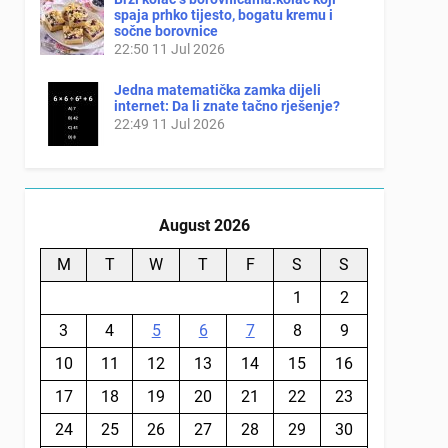
spaja prhko tijesto, bogatu kremu i
sočne borovnice
22:50
11 Jul 2026
Jedna matematička zamka dijeli
internet: Da li znate tačno rješenje?
22:49
11 Jul 2026
August 2026
M
T
W
T
F
S
S
1
2
3
4
5
6
7
8
9
10
11
12
13
14
15
16
17
18
19
20
21
22
23
24
25
26
27
28
29
30