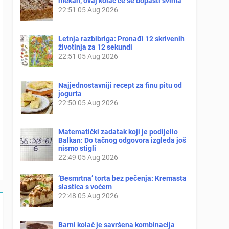
mekan, ovaj kolač će se dopasti svima
22:51
05 Aug 2026
Letnja razbibriga: Pronađi 12 skrivenih
životinja za 12 sekundi
22:51
05 Aug 2026
Najjednostavniji recept za finu pitu od
jogurta
22:50
05 Aug 2026
Matematički zadatak koji je podijelio
Balkan: Do tačnog odgovora izgleda još
nismo stigli
22:49
05 Aug 2026
‘Besmrtna’ torta bez pečenja: Kremasta
slastica s voćem
22:48
05 Aug 2026
Barni kolač je savršena kombinacija