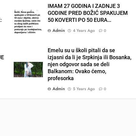
IMAM 27 GODINA I ZADNJE 3
GODINE PRED BOŽIĆ SPAKUJEM
:
50 KOVERTI PO 50 EURA…
Admin
4 Years Ago
0
Emelu su u školi pitali da se
JE
izjasni da li je Srpkinja ili Bosanka,
njen odgovor sada se deli
Balkanom: Ovako ćemo,
profesorka
Admin
5 Years Ago
0