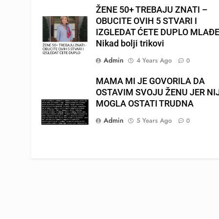
ŽENE 50+ TREBAJU ZNATI –
OBUCITE OVIH 5 STVARI I
IZGLEDAT ĆETE DUPLO MLAĐE
Nikad bolji trikovi
Admin
4 Years Ago
0
MAMA MI JE GOVORILA DA
OSTAVIM SVOJU ŽENU JER NI
MOGLA OSTATI TRUDNA
Admin
5 Years Ago
0