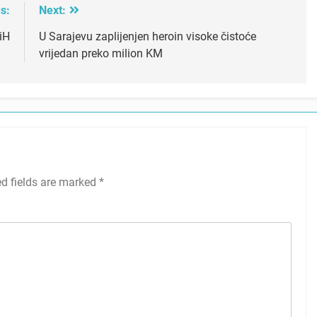
s:
Next:
iH
U Sarajevu zaplijenjen heroin visoke čistoće
vrijedan preko milion KM
ed fields are marked
*