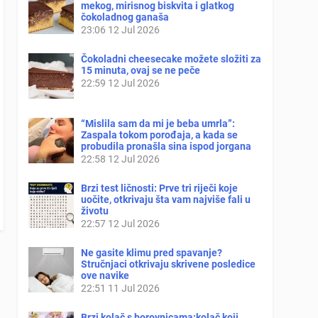
mekog, mirisnog biskvita i glatkog
čokoladnog ganaša
23:06
12 Jul 2026
Čokoladni cheesecake možete složiti za
15 minuta, ovaj se ne peče
22:59
12 Jul 2026
“Mislila sam da mi je beba umrla”:
Zaspala tokom porođaja, a kada se
probudila pronašla sina ispod jorgana
22:58
12 Jul 2026
Brzi test ličnosti: Prve tri riječi koje
uočite, otkrivaju šta vam najviše fali u
životu
22:57
12 Jul 2026
Ne gasite klimu pred spavanje?
Stručnjaci otkrivaju skrivene posledice
ove navike
22:51
11 Jul 2026
Brzi kolač s borovnicama:kolač koji