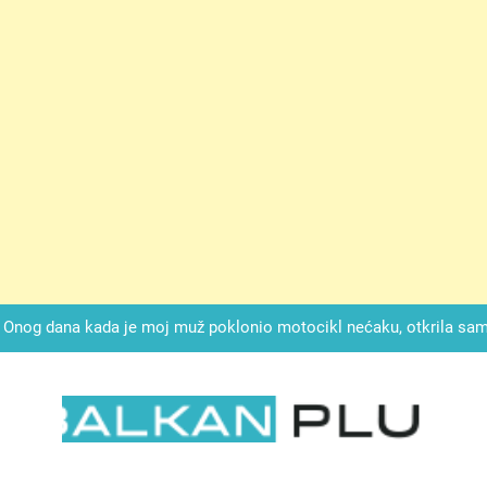
ok mi je svekrva čupala infuziju i šaptala da umrem kako bi se njez
nije znala da je ispod zavoja ostao gumb koji je snimao svaku riječ
Drži jezik za zubima, i gledaj kako se problemi smanjuju –
Onog dana kada je moj muž poklonio motocikl nećaku, otkrila sam 
svojim potpisom ukrao bud
SIROMAŠNI DJEČAK VRATIO JE TENISICE MOGA SINA — ALI KADA
SAM ČAŠU: BIO JE SIN ŽENE ZA KOJU SU M
ok mi je svekrva čupala infuziju i šaptala da umrem kako bi se njez
nije znala da je ispod zavoja ostao gumb koji je snimao svaku riječ
LKAN PLUS
Drži jezik za zubima, i gledaj kako se problemi smanjuju –