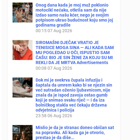
Onog dana kada je moj muž poklonio
motocikl nećaku, otkrila sam da nije
izdao samo našu kćer, nego je svojim
potpisom ukrao budućnost koju smo joj
godinama gradile
00:15
07 Aug 2026
SIROMAŠNI DJEČAK VRATIO JE
TENISICE MOGA SINA — ALI KADA SAM
MU POGLEDAO U OČI, ISPUSTIO SAM
ČAŠU: BIO JE SIN ŽENE ZA KOJU SU MI
REKLI DA JE MRTVA Advertisements
00:08
07 Aug 2026
Dok mi je svekrva čupala infuziju i
šaptala da umrem kako bi se njezin sin
već sutradan oženio ljubavnicom, nije
znala da je ispod zavoja ostao gumb
koji je snimao svaku riječ — i da iza
bolničkog stakla već čekaju državna
odvjetnica i policija
23:58
06 Aug 2026
Mislio je da je stranac doneo običan sat
na popravku. Ali kada ga je otvorio,
prestao je da diše…