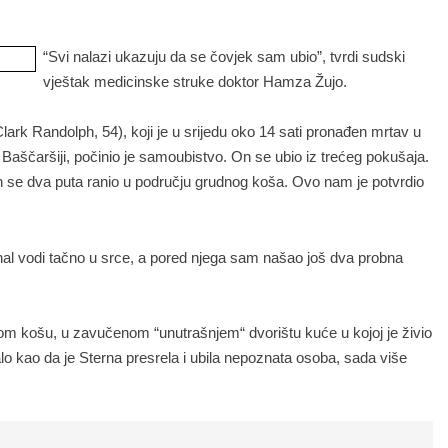
“Svi nalazi ukazuju da se čovjek sam ubio”, tvrdi sudski
vještak medicinske struke doktor Hamza Žujo.
ark Randolph, 54), koji je u srijedu oko 14 sati pronađen mrtav u
j Baščaršiji, počinio je samoubistvo. On se ubio iz trećeg pokušaja.
n se dva puta ranio u području grudnog koša. Ovo nam je potvrdio
al vodi tačno u srce, a pored njega sam našao još dva probna
m košu, u zavučenom “unutrašnjem“ dvorištu kuće u kojoj je živio
dalo kao da je Sterna presrela i ubila nepoznata osoba, sada više