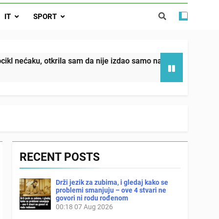
da nije izdao samo našu kćer, nego je
IT
SPORT
ućnost koju smo joj godinama gradile
 SAM MU POGLEDAO U OČI, ISPUSTIO
I REKLI DA JE MRTVA Advertisements
in sin već sutradan oženio ljubavnicom,
krila sam da nije izdao samo našu kćer, nego je svojim potpi
 — i da iza bolničkog stakla već čekaju
državna odvjetnica i policija
RECENT POSTS
Drži jezik za zubima, i gledaj kako se
problemi smanjuju – ove 4 stvari ne
govori ni rodu rođenom
00:18
07 Aug 2026