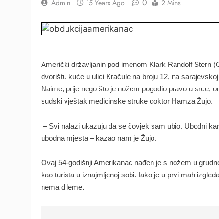
0
Admin
15 Years Ago
2 Mins
Američki državljanin pod imenom Klark Randolf Stern (Cl
dvorištu kuće u ulici Kračule na broju 12, na sarajevsko
Naime, prije nego što je nožem pogodio pravo u srce, o
sudski vještak medicinske struke doktor Hamza Žujo.
– Svi nalazi ukazuju da se čovjek sam ubio. Ubodni kan
ubodna mjesta – kazao nam je Žujo.
Ovaj 54-godišnji Amerikanac nađen je s nožem u grudno
kao turista u iznajmljenoj sobi. Iako je u prvi mah izgle
.
nema dileme