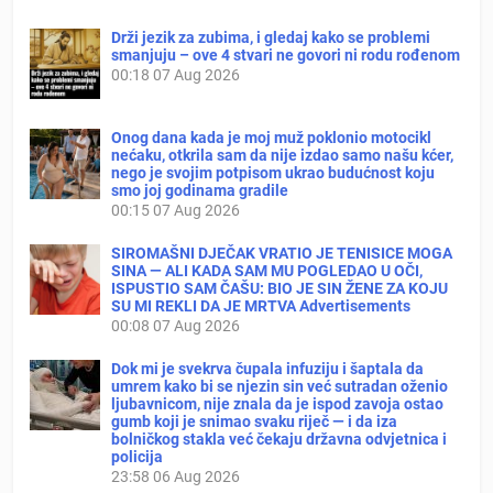
Drži jezik za zubima, i gledaj kako se problemi
smanjuju – ove 4 stvari ne govori ni rodu rođenom
00:18
07 Aug 2026
Onog dana kada je moj muž poklonio motocikl
nećaku, otkrila sam da nije izdao samo našu kćer,
nego je svojim potpisom ukrao budućnost koju
smo joj godinama gradile
00:15
07 Aug 2026
SIROMAŠNI DJEČAK VRATIO JE TENISICE MOGA
SINA — ALI KADA SAM MU POGLEDAO U OČI,
ISPUSTIO SAM ČAŠU: BIO JE SIN ŽENE ZA KOJU
SU MI REKLI DA JE MRTVA Advertisements
00:08
07 Aug 2026
Dok mi je svekrva čupala infuziju i šaptala da
umrem kako bi se njezin sin već sutradan oženio
ljubavnicom, nije znala da je ispod zavoja ostao
gumb koji je snimao svaku riječ — i da iza
bolničkog stakla već čekaju državna odvjetnica i
policija
23:58
06 Aug 2026