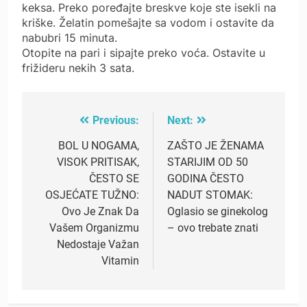
keksa. Preko poređajte breskve koje ste isekli na
kriške. Želatin pomešajte sa vodom i ostavite da
nabubri 15 minuta.
Otopite na pari i sipajte preko voća. Ostavite u
frižideru nekih 3 sata.
Previous:
Next:
Post
navigation
BOL U NOGAMA,
ZAŠTO JE ŽENAMA
VISOK PRITISAK,
STARIJIM OD 50
ČESTO SE
GODINA ČESTO
OSJEĆATE TUŽNO:
NADUT STOMAK:
Ovo Je Znak Da
Oglasio se ginekolog
Vašem Organizmu
– ovo trebate znati
Nedostaje Važan
Vitamin