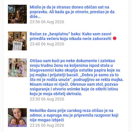
Mislio je da je stranac doneo običan sat na
popravku. Ali kada ga je otvorio, prestao je da
diše…
23:56
06 Aug 2026
Račun za „besplatnu“ baku: Kako sam zaovi
priredila večeru koju nikada neće zaboraviti
23:40
06 Aug 2026
Otišao sam kući po neke dokumente i zatekao
svoju trudnu ženu na koljenima ispod stola u
blagovaonici kako skuplja ostatke papira koje su
joj majka i prijatelji bacali. „Dobra je samo za to
što mi je rodila unuče“, podrugljivo se rekla majka.
Nisam rekao ni riječi. Okrenuo sam stol, pozvao
osiguranje i otvorio snimke koje će otkriti istinu
koju je moja obitelj skrivala.
23:30
06 Aug 2026
Nekoliko dana prije carskog reza otišao je na
odmor, a supruga mu je pripremila razgovor koji
nije mogao izbjeći
23:26
06 Aug 2026