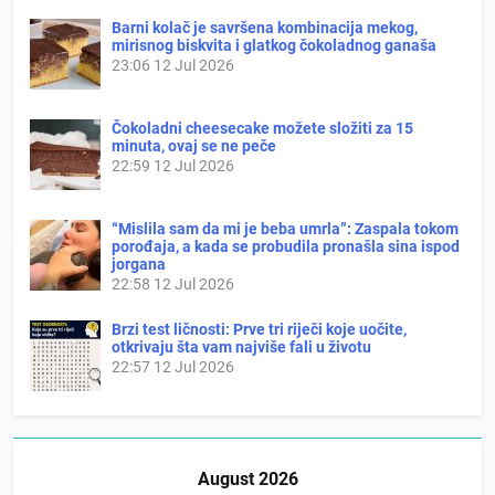
Barni kolač je savršena kombinacija mekog,
mirisnog biskvita i glatkog čokoladnog ganaša
23:06
12 Jul 2026
Čokoladni cheesecake možete složiti za 15
minuta, ovaj se ne peče
22:59
12 Jul 2026
“Mislila sam da mi je beba umrla”: Zaspala tokom
porođaja, a kada se probudila pronašla sina ispod
jorgana
22:58
12 Jul 2026
Brzi test ličnosti: Prve tri riječi koje uočite,
otkrivaju šta vam najviše fali u životu
22:57
12 Jul 2026
August 2026