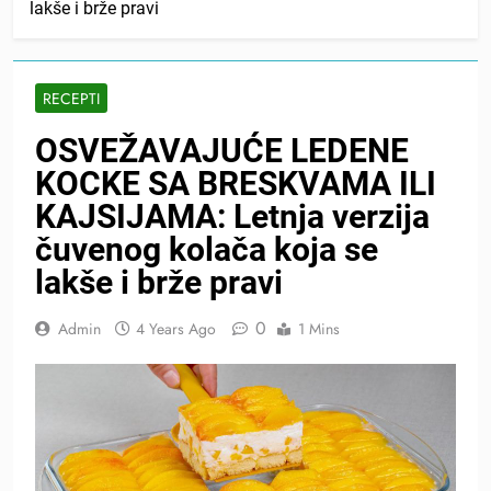
lakše i brže pravi
RECEPTI
OSVEŽAVAJUĆE LEDENE
KOCKE SA BRESKVAMA ILI
KAJSIJAMA: Letnja verzija
čuvenog kolača koja se
lakše i brže pravi
0
Admin
4 Years Ago
1 Mins