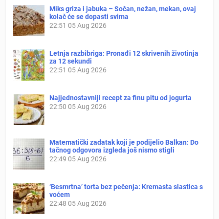
Miks griza i jabuka – Sočan, nežan, mekan, ovaj
kolač će se dopasti svima
22:51
05 Aug 2026
Letnja razbibriga: Pronađi 12 skrivenih životinja
za 12 sekundi
22:51
05 Aug 2026
Najjednostavniji recept za finu pitu od jogurta
22:50
05 Aug 2026
Matematički zadatak koji je podijelio Balkan: Do
tačnog odgovora izgleda još nismo stigli
22:49
05 Aug 2026
‘Besmrtna’ torta bez pečenja: Kremasta slastica s
voćem
22:48
05 Aug 2026