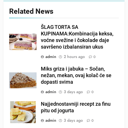
Related News
ŠLAG TORTA SA
KUPINAMA:Kombinacija keksa,
voćne svežine i čokolade daje
savršeno izbalansiran ukus
admin
2 hours ago
0
Miks griza i jabuka – Sočan,
nežan, mekan, ovaj kolač će se
dopasti svima
admin
3 days ago
0
Najjednostavniji recept za finu
pitu od jogurta
admin
3 days ago
0