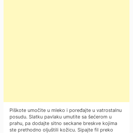
Piškote umočite u mleko i poređajte u vatrostalnu
posudu. Slatku pavlaku umutite sa šećerom u
prahu, pa dodajte sitno seckane breskve kojima
ste prethodno oljuštili kožicu. Sipajte fil preko