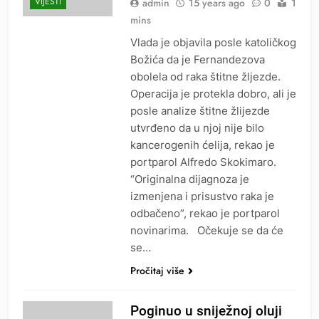
VIJESTI
admin
15 years ago
0
1
mins
Vlada je objavila posle katoličkog
Božića da je Fernandezova
obolela od raka štitne žljezde.
Operacija je protekla dobro, ali je
posle analize štitne žlijezde
utvrđeno da u njoj nije bilo
kancerogenih ćelija, rekao je
portparol Alfredo Skokimaro.
“Originalna dijagnoza je
izmenjena i prisustvo raka je
odbačeno”, rekao je portparol
novinarima. Očekuje se da će
se…
Pročitaj više
Poginuo u sniježnoj oluji