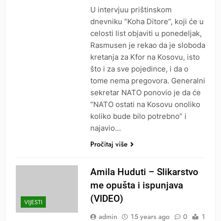
U intervjuu prištinskom
dnevniku “Koha Ditore”, koji će u
celosti list objaviti u ponedeljak,
Rasmusen je rekao da je sloboda
kretanja za Kfor na Kosovu, isto
što i za sve pojedince, i da o
tome nema pregovora. Generalni
sekretar NATO ponovio je da će
“NATO ostati na Kosovu onoliko
koliko bude bilo potrebno” i
najavio…
Pročitaj više
Amila Huduti – Slikarstvo
me opušta i ispunjava
(VIDEO)
VIJESTI
admin
15 years ago
0
1