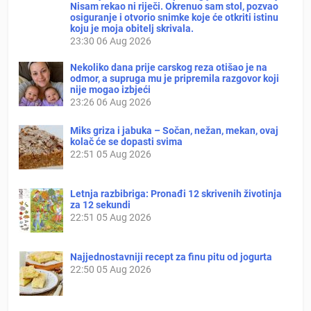
Nisam rekao ni riječi. Okrenuo sam stol, pozvao
osiguranje i otvorio snimke koje će otkriti istinu
koju je moja obitelj skrivala.
23:30
06 Aug 2026
Nekoliko dana prije carskog reza otišao je na
odmor, a supruga mu je pripremila razgovor koji
nije mogao izbjeći
23:26
06 Aug 2026
Miks griza i jabuka – Sočan, nežan, mekan, ovaj
kolač će se dopasti svima
22:51
05 Aug 2026
Letnja razbibriga: Pronađi 12 skrivenih životinja
za 12 sekundi
22:51
05 Aug 2026
Najjednostavniji recept za finu pitu od jogurta
22:50
05 Aug 2026