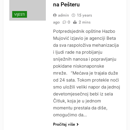
na Pešteru
VIJESTI
admin
15 years
ago
0
2 mins
Potpredsjednik opštine Hazbo
Mujović izjavio je agenciji Beta
da sva raspoloživa mehanizacija
i ljudi rade na probijanju
sniježnih nanosa i popravljanju
pokidane niskonaponske
mreže. “Mećava je trajala duže
od 24 sata. Tokom protekle noći
smo uložili veliki napor da jednoj
devetomjesečnoj bebi iz sela
Čitluk, koja je u jednom
momentu prestala da diše,
omogućimo da…
Pročitaj više