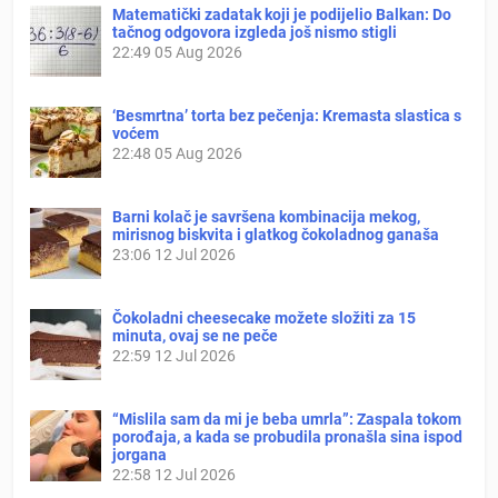
Matematički zadatak koji je podijelio Balkan: Do
tačnog odgovora izgleda još nismo stigli
22:49
05 Aug 2026
‘Besmrtna’ torta bez pečenja: Kremasta slastica s
voćem
22:48
05 Aug 2026
Barni kolač je savršena kombinacija mekog,
mirisnog biskvita i glatkog čokoladnog ganaša
23:06
12 Jul 2026
Čokoladni cheesecake možete složiti za 15
minuta, ovaj se ne peče
22:59
12 Jul 2026
“Mislila sam da mi je beba umrla”: Zaspala tokom
porođaja, a kada se probudila pronašla sina ispod
jorgana
22:58
12 Jul 2026