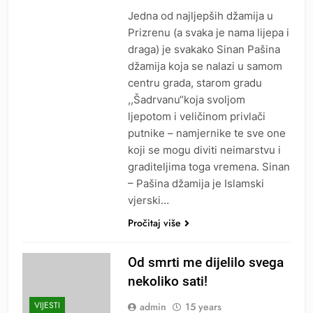
Jedna od najljepših džamija u
Prizrenu (a svaka je nama lijepa i
draga) je svakako Sinan Pašina
džamija koja se nalazi u samom
centru grada, starom gradu
,,Šadrvanu“koja svoljom
ljepotom i veličinom privlači
putnike – namjernike te sve one
koji se mogu diviti neimarstvu i
graditeljima toga vremena. Sinan
– Pašina džamija je Islamski
vjerski…
Pročitaj više
Od smrti me dijelilo svega
nekoliko sati!
VIJESTI
admin
15 years