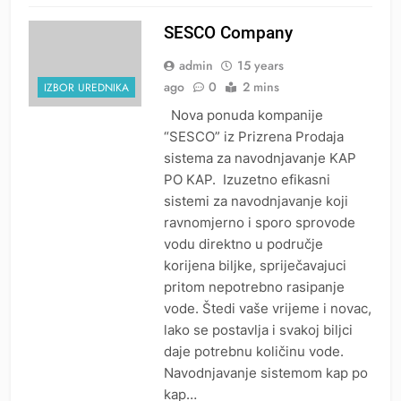
SESCO Company
admin
15 years
ago
0
2 mins
IZBOR UREDNIKA
Nova ponuda kompanije
“SESCO” iz Prizrena Prodaja
sistema za navodnjavanje KAP
PO KAP. Izuzetno efikasni
sistemi za navodnjavanje koji
ravnomjerno i sporo sprovode
vodu direktno u područje
korijena biljke, spriječavajuci
pritom nepotrebno rasipanje
vode. Štedi vaše vrijeme i novac,
lako se postavlja i svakoj biljci
daje potrebnu količinu vode.
Navodnjavanje sistemom kap po
kap…