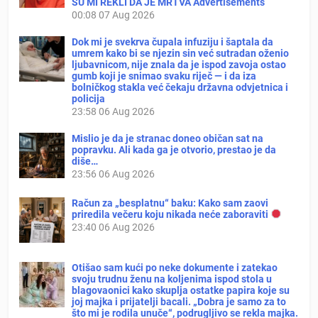
SU MI REKLI DA JE MRTVA Advertisements
00:08
07 Aug 2026
Dok mi je svekrva čupala infuziju i šaptala da
umrem kako bi se njezin sin već sutradan oženio
ljubavnicom, nije znala da je ispod zavoja ostao
gumb koji je snimao svaku riječ — i da iza
bolničkog stakla već čekaju državna odvjetnica i
policija
23:58
06 Aug 2026
Mislio je da je stranac doneo običan sat na
popravku. Ali kada ga je otvorio, prestao je da
diše…
23:56
06 Aug 2026
Račun za „besplatnu“ baku: Kako sam zaovi
priredila večeru koju nikada neće zaboraviti
23:40
06 Aug 2026
Otišao sam kući po neke dokumente i zatekao
svoju trudnu ženu na koljenima ispod stola u
blagovaonici kako skuplja ostatke papira koje su
joj majka i prijatelji bacali. „Dobra je samo za to
što mi je rodila unuče“, podrugljivo se rekla majka.