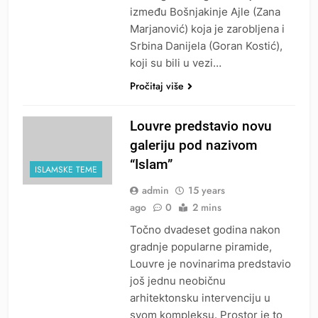
između Bošnjakinje Ajle (Zana
Marjanović) koja je zarobljena i
Srbina Danijela (Goran Kostić),
koji su bili u vezi…
Pročitaj više
Louvre predstavio novu
galeriju pod nazivom
“Islam”
ISLAMSKE TEME
admin
15 years
ago
0
2 mins
Točno dvadeset godina nakon
gradnje popularne piramide,
Louvre je novinarima predstavio
još jednu neobičnu
arhitektonsku intervenciju u
svom kompleksu. Prostor je to