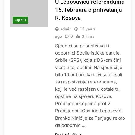
U Leposaviću referenduma
15. februara o prihvatanju
R. Kosova
VIJESTI
admin
15 years
ago
0
3 mins
Sjednici su prisustvovali i
odbornici Socijalističke partije
Srbije (SPS), koja s DS-om čini
vlast u toj opštini. Na sjednici je
bilo 16 odbornika i svi su glasali
za raspisivanje referenduma,
koji je već raspisan u ostale tri
opštine na sjeveru Kosova.
Predsjednik općine protiv
Predsjednik Opštine Leposavić
Branko Ninić je za Tanjugu rekao
da odbornici…
Pročitaj više