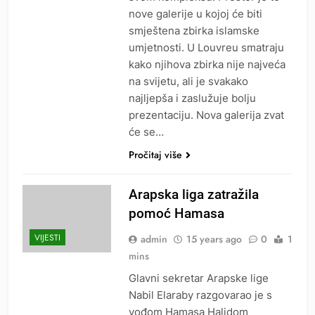
nove galerije u kojoj će biti
smještena zbirka islamske
umjetnosti. U Louvreu smatraju
kako njihova zbirka nije najveća
na svijetu, ali je svakako
najljepša i zaslužuje bolju
prezentaciju. Nova galerija zvat
će se…
Pročitaj više
Arapska liga zatražila
pomoć Hamasa
VIJESTI
admin
15 years ago
0
1
mins
Glavni sekretar Arapske lige
Nabil Elaraby razgovarao je s
vođom Hamasa Halidom