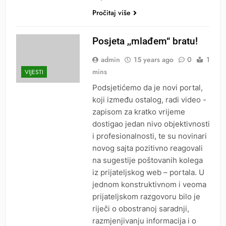
Pročitaj više
Posjeta ,,mlađem“ bratu!
admin
15 years ago
0
1
mins
VIJESTI
Podsjetićemo da je novi portal,
koji između ostalog, radi video -
zapisom za kratko vrijeme
dostigao jedan nivo objektivnosti
i profesionalnosti, te su novinari
novog sajta pozitivno reagovali
na sugestije poštovanih kolega
iz prijateljskog web – portala. U
jednom konstruktivnom i veoma
prijateljskom razgovoru bilo je
riječi o obostranoj saradnji,
razmjenjivanju informacija i o