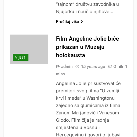
“tajnom” društvu zavodnika u
Njujorku i naučio njihove…
Pročitaj više
Film Angeline Jolie biće
prikazan u Muzeju
holokausta
VIJESTI
admin
15 years ago
0
1
mins
Angelina Jolie prisustvovat će
premijeri svog filma “U zemlji
krvi i meda” u Washingtonu
zajedno sa glumicama iz filma
Zanom Marjanović i Vanesom
Glođo. Film čija je radnja
smještena u Bosnu i
Hercegovinu i govori o ljubavi