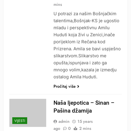
mins
U potrazi za našim Bošnjačkim
talentima,Bošnjak-KS je ugostio
mladu i perspektivnu Amilu
Huduti koja živi u Zenici,inače
porijeklom iz Rečana kod
Prizrena. Amila se bavi uspješno
slikarstvom.Slikarstvo me
opušta,ispunjava i zato ga
mnogo volim,kazala je izmedju
ostalog Amila Huduti.
Pročitaj više
Naša ljepotica – Sinan –
Pašina džamija
VIJESTI
admin
15 years
ago
0
2 mins