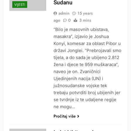
Sudanu
VIJESTI
admin
15 years
ago
0
3 mins
“Bilo je masovnih ubistava,
masakra”, izjavio je Joshua
Konyi, komesar za oblast Pibor u
državi Jonglei. “Prebrojavali smo
tijela, a do sada je ubijeno 2.812
žena i djece te 959 muškaraca”,
naveo je on. Zvaničnici
Ujedinjenih nacija (UN) i
južnosudanske vojske tek
trebaju potvrditi broj ubijenih jer
se tvrdnje iz te udaljene regije
ne mogu…
Pročitaj više