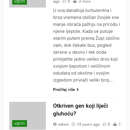
ago
0
3 mins
VIJESTI
U ova današnja turbulentna i
brza vremena običan čovjek sve
manje obraća pažnju na prirodu i
njene ljepote. Kada se putuje
starim putem prema Župi obično
vam, dok čekate bus, pogled
skrene u desno i tek onda
primjetite jedno veliko drvo koji
svojom ljepotom i veličinom
odudara od okoline i svojim
izgledom privlači veliki broj…
Pročitaj više
Otkriven gen koji liječi
gluhoću?
VIJESTI
admin
15 years ago
0
1