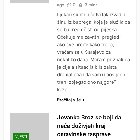
ago
0
3 mins
Ljekari su mi u četvrtak izvadili i
šinu iz bubrega, koja je služila da
se bubreg očisti od pijeska.
Očekuje me završni pregled i
ako sve prođe kako treba,
vraćam se u Sarajevo za
nekoliko dana. Moram priznati da
je cijela situacija bila zaista
dramatična i da sam u posljednji
tren izbjegao ono najgore”
kaže…
Pročitaj više
Jovanka Broz se boji da
neće doživjeti kraj
ostavinske rasprave
VIJESTI