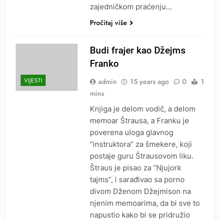
zajedničkom praćenju…
Pročitaj više
Budi frajer kao Džejms
Franko
VIJESTI
admin
15 years ago
0
1
mins
Knjiga je delom vodič, a delom
memoar Štrausa, a Franku je
poverena uloga glavnog
“instruktora” za šmekere, koji
postaje guru Štrausovom liku.
Štraus je pisao za “Njujork
tajms”, i sarađivao sa porno
divom Dženom Džejmison na
njenim memoarima, da bi sve to
napustio kako bi se pridružio