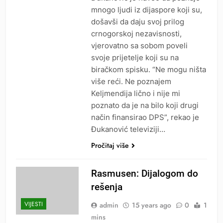
mnogo ljudi iz dijaspore koji su,
došavši da daju svoj prilog
crnogorskoj nezavisnosti,
vjerovatno sa sobom poveli
svoje prijetelje koji su na
biračkom spisku. “Ne mogu ništa
više reći. Ne poznajem
Keljmendija lično i nije mi
poznato da je na bilo koji drugi
način finansirao DPS”, rekao je
Đukanović televiziji…
Pročitaj više
Rasmusen: Dijalogom do
rešenja
VIJESTI
admin
15 years ago
0
1
mins