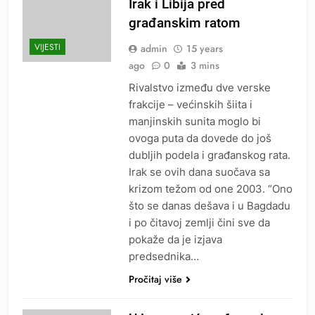
Irak i Libija pred
građanskim ratom
VIJESTI
admin
15 years
ago
0
3 mins
Rivalstvo između dve verske
frakcije – većinskih šiita i
manjinskih sunita moglo bi
ovoga puta da dovede do još
dubljih podela i građanskog rata.
Irak se ovih dana suočava sa
krizom težom od one 2003. “Ono
što se danas dešava i u Bagdadu
i po čitavoj zemlji čini sve da
pokaže da je izjava
predsednika…
Pročitaj više