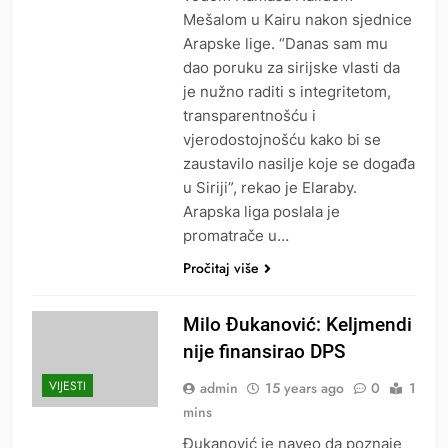
Mešalom u Kairu nakon sjednice
Arapske lige. “Danas sam mu
dao poruku za sirijske vlasti da
je nužno raditi s integritetom,
transparentnošću i
vjerodostojnošću kako bi se
zaustavilo nasilje koje se događa
u Siriji”, rekao je Elaraby.
Arapska liga poslala je
promatrače u…
Pročitaj više
Milo Đukanović: Keljmendi
nije finansirao DPS
VIJESTI
admin
15 years ago
0
1
mins
Đukanović je naveo da poznaje