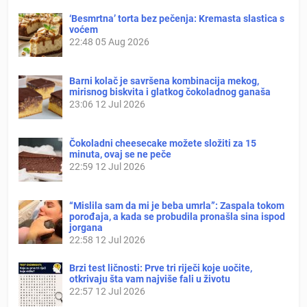
‘Besmrtna’ torta bez pečenja: Kremasta slastica s
voćem
22:48
05 Aug 2026
Barni kolač je savršena kombinacija mekog,
mirisnog biskvita i glatkog čokoladnog ganaša
23:06
12 Jul 2026
Čokoladni cheesecake možete složiti za 15
minuta, ovaj se ne peče
22:59
12 Jul 2026
“Mislila sam da mi je beba umrla”: Zaspala tokom
porođaja, a kada se probudila pronašla sina ispod
jorgana
22:58
12 Jul 2026
Brzi test ličnosti: Prve tri riječi koje uočite,
otkrivaju šta vam najviše fali u životu
22:57
12 Jul 2026