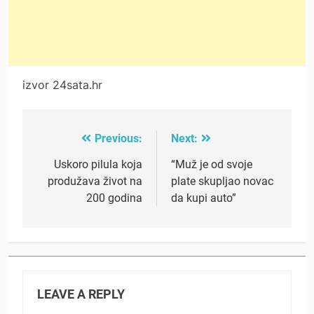
izvor 24sata.hr
Previous:
Next:
Post
navigation
Uskoro pilula koja
“Muž je od svoje
produžava život na
plate skupljao novac
200 godina
da kupi auto”
LEAVE A REPLY