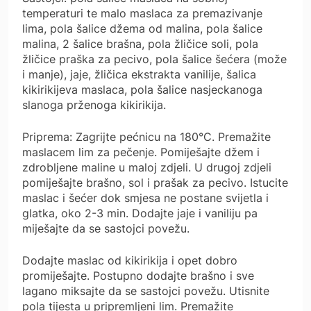
temperaturi te malo maslaca za premazivanje
lima, pola šalice džema od malina, pola šalice
malina, 2 šalice brašna, pola žličice soli, pola
žličice praška za pecivo, pola šalice šećera (može
i manje), jaje, žličica ekstrakta vanilije, šalica
kikirikijeva maslaca, pola šalice nasjeckanoga
slanoga prženoga kikirikija.
Priprema: Zagrijte pećnicu na 180°C. Premažite
maslacem lim za pečenje. Pomiješajte džem i
zdrobljene maline u maloj zdjeli. U drugoj zdjeli
pomiješajte brašno, sol i prašak za pecivo. Istucite
maslac i šećer dok smjesa ne postane svijetla i
glatka, oko 2-3 min. Dodajte jaje i vaniliju pa
miješajte da se sastojci povežu.
Dodajte maslac od kikirikija i opet dobro
promiješajte. Postupno dodajte brašno i sve
lagano miksajte da se sastojci povežu. Utisnite
pola tijesta u pripremljeni lim. Premažite