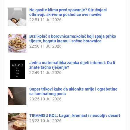
Ne gasite klimu pred spavanje? Stručnjaci
otkrivaju skrivene posledice ove navike
22:51
11 Jul 2026
Brzi kolač s borovnicama:kolač koji spaja prhko
tijesto, bogatu kremu i sočne borovnice
22:50
11 Jul 2026
Jedna matematička zamka dijeli internet: Da li
znate tačno rješenje?
22:49
11 Jul 2026
Super trikovi kako da uklonite mrlje i ogrebotine
sa laminatnog poda
23:25
10 Jul 2026
TIRAMISU ROL: Lagan, kremast i neodoljiv desert
23:23
10 Jul 2026