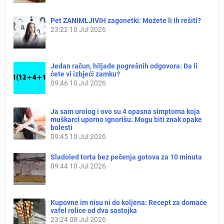
Pet ZANIMLJIVIH zagonetki: Možete li ih rešiti?
23:22
10 Jul 2026
Jedan račun, hiljade pogrešnih odgovora: Da li
ćete vi izbjeći zamku?
09:46
10 Jul 2026
Ja sam urolog i ovo su 4 opasna simptoma koja
muškarci uporno ignorišu: Mogu biti znak opake
bolesti
09:45
10 Jul 2026
Sladoled torta bez pečenja gotova za 10 minuta
09:44
10 Jul 2026
Kupovne im nisu ni do koljena: Recept za domaće
vafel rolice od dva sastojka
23:24
08 Jul 2026