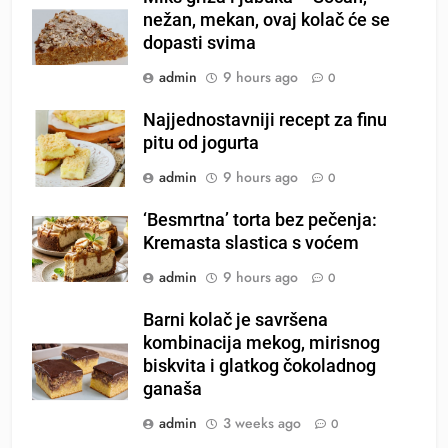
nežan, mekan, ovaj kolač će se
dopasti svima
admin
9 hours ago
0
Najjednostavniji recept za finu
pitu od jogurta
admin
9 hours ago
0
‘Besmrtna’ torta bez pečenja:
Kremasta slastica s voćem
admin
9 hours ago
0
Barni kolač je savršena
kombinacija mekog, mirisnog
biskvita i glatkog čokoladnog
ganaša
admin
3 weeks ago
0