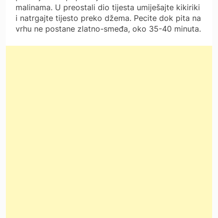
malinama. U preostali dio tijesta umiješajte kikiriki
i natrgajte tijesto preko džema. Pecite dok pita na
vrhu ne postane zlatno-smeđa, oko 35-40 minuta.