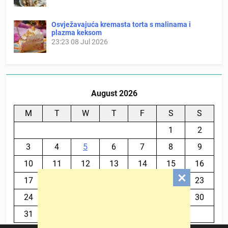
Osvježavajuća kremasta torta s malinama i
plazma keksom
23:23
08 Jul 2026
August 2026
M
T
W
T
F
S
S
1
2
3
4
5
6
7
8
9
10
11
12
13
14
15
16
17
18
19
20
21
22
23
24
25
26
27
28
29
30
31