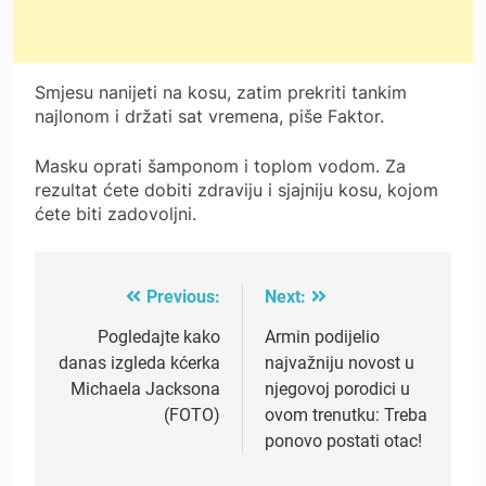
Smjesu nanijeti na kosu, zatim prekriti tankim
najlonom i držati sat vremena, piše Faktor.
Masku oprati šamponom i toplom vodom. Za
rezultat ćete dobiti zdraviju i sjajniju kosu, kojom
ćete biti zadovoljni.
Previous:
Next:
Post
navigation
Pogledajte kako
Armin podijelio
danas izgleda kćerka
najvažniju novost u
Michaela Jacksona
njegovoj porodici u
(FOTO)
ovom trenutku: Treba
ponovo postati otac!