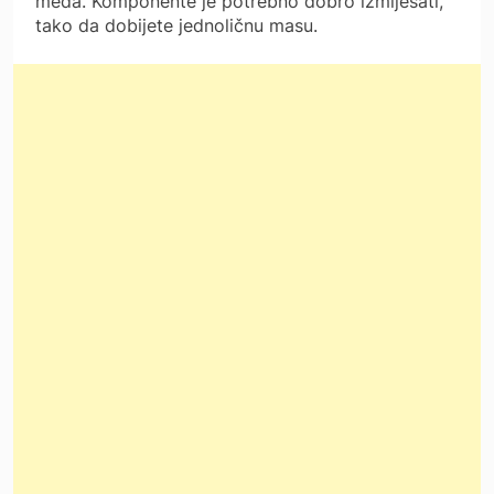
meda. Komponente je potrebno dobro izmiješati,
tako da dobijete jednoličnu masu.