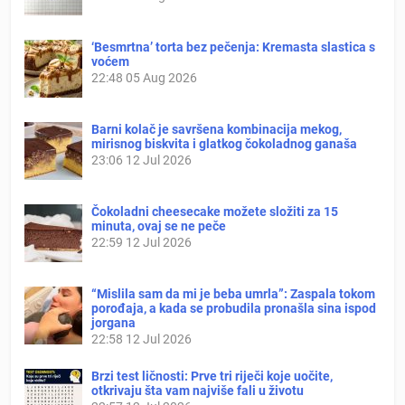
‘Besmrtna’ torta bez pečenja: Kremasta slastica s
voćem
22:48
05 Aug 2026
Barni kolač je savršena kombinacija mekog,
mirisnog biskvita i glatkog čokoladnog ganaša
23:06
12 Jul 2026
Čokoladni cheesecake možete složiti za 15
minuta, ovaj se ne peče
22:59
12 Jul 2026
“Mislila sam da mi je beba umrla”: Zaspala tokom
porođaja, a kada se probudila pronašla sina ispod
jorgana
22:58
12 Jul 2026
Brzi test ličnosti: Prve tri riječi koje uočite,
otkrivaju šta vam najviše fali u životu