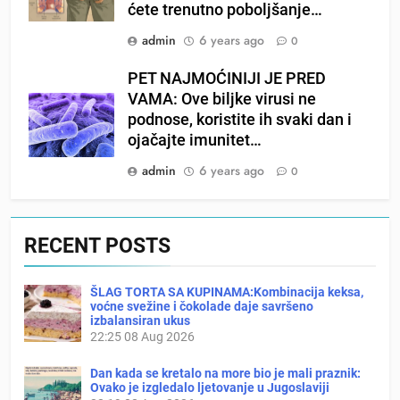
ćete trenutno poboljšanje…
admin
6 years ago
0
PET NAJMOĆINIJI JE PRED
VAMA: Ove biljke virusi ne
podnose, koristite ih svaki dan i
ojačajte imunitet…
admin
6 years ago
0
RECENT POSTS
ŠLAG TORTA SA KUPINAMA:Kombinacija keksa,
voćne svežine i čokolade daje savršeno
izbalansiran ukus
22:25
08 Aug 2026
Dan kada se kretalo na more bio je mali praznik:
Ovako je izgledalo ljetovanje u Jugoslaviji