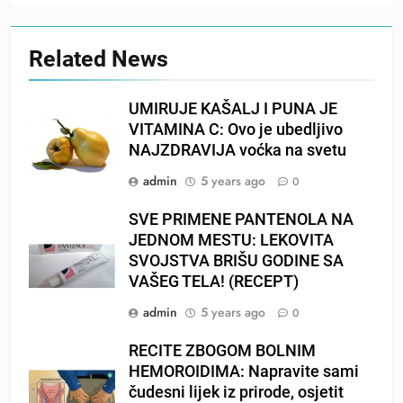
Related News
UMIRUJE KAŠALJ I PUNA JE
VITAMINA C: Ovo je ubedljivo
NAJZDRAVIJA voćka na svetu
admin
5 years ago
0
SVE PRIMENE PANTENOLA NA
JEDNOM MESTU: LEKOVITA
SVOJSTVA BRIŠU GODINE SA
VAŠEG TELA! (RECEPT)
admin
5 years ago
0
RECITE ZBOGOM BOLNIM
HEMOROIDIMA: Napravite sami
čudesni lijek iz prirode, osjetit