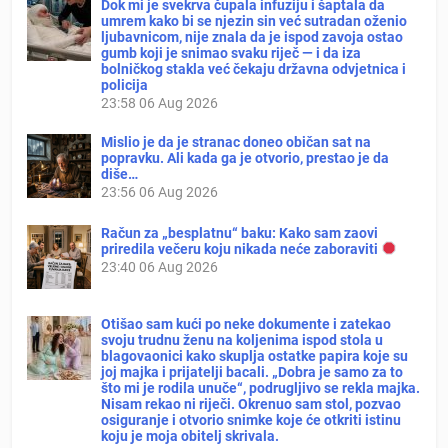
Dok mi je svekrva čupala infuziju i šaptala da
umrem kako bi se njezin sin već sutradan oženio
ljubavnicom, nije znala da je ispod zavoja ostao
gumb koji je snimao svaku riječ — i da iza
bolničkog stakla već čekaju državna odvjetnica i
policija
23:58
06 Aug 2026
Mislio je da je stranac doneo običan sat na
popravku. Ali kada ga je otvorio, prestao je da
diše…
23:56
06 Aug 2026
Račun za „besplatnu“ baku: Kako sam zaovi
priredila večeru koju nikada neće zaboraviti
23:40
06 Aug 2026
Otišao sam kući po neke dokumente i zatekao
svoju trudnu ženu na koljenima ispod stola u
blagovaonici kako skuplja ostatke papira koje su
joj majka i prijatelji bacali. „Dobra je samo za to
što mi je rodila unuče“, podrugljivo se rekla majka.
Nisam rekao ni riječi. Okrenuo sam stol, pozvao
osiguranje i otvorio snimke koje će otkriti istinu
koju je moja obitelj skrivala.