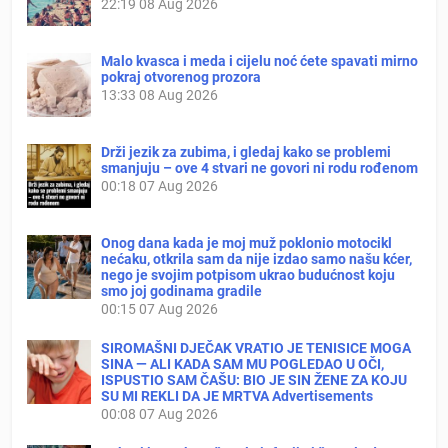
22:19
08 Aug 2026
Malo kvasca i meda i cijelu noć ćete spavati mirno
pokraj otvorenog prozora
13:33
08 Aug 2026
Drži jezik za zubima, i gledaj kako se problemi
smanjuju – ove 4 stvari ne govori ni rodu rođenom
00:18
07 Aug 2026
Onog dana kada je moj muž poklonio motocikl
nećaku, otkrila sam da nije izdao samo našu kćer,
nego je svojim potpisom ukrao budućnost koju
smo joj godinama gradile
00:15
07 Aug 2026
SIROMAŠNI DJEČAK VRATIO JE TENISICE MOGA
SINA — ALI KADA SAM MU POGLEDAO U OČI,
ISPUSTIO SAM ČAŠU: BIO JE SIN ŽENE ZA KOJU
SU MI REKLI DA JE MRTVA Advertisements
00:08
07 Aug 2026