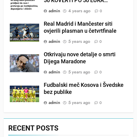
50 KOVERTI PO 50 EURA…
admin
4 years ago
0
Real Madrid i Mančester siti
ovjerili plasman u četvrtfinale
admin
5 years ago
0
Otkrivaju nove detalje o smrti
Dijega Maradone
admin
5 years ago
0
Fudbalski meč Kosova i Švedske
bez publike
admin
5 years ago
0
RECENT POSTS