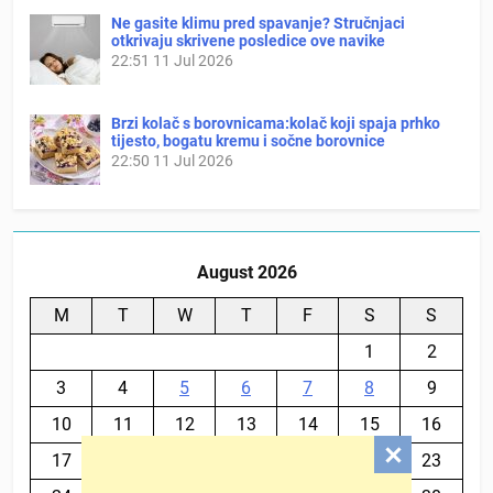
Ne gasite klimu pred spavanje? Stručnjaci
otkrivaju skrivene posledice ove navike
22:51
11 Jul 2026
Brzi kolač s borovnicama:kolač koji spaja prhko
tijesto, bogatu kremu i sočne borovnice
22:50
11 Jul 2026
August 2026
M
T
W
T
F
S
S
1
2
3
4
5
6
7
8
9
10
11
12
13
14
15
16
17
18
19
20
21
22
23