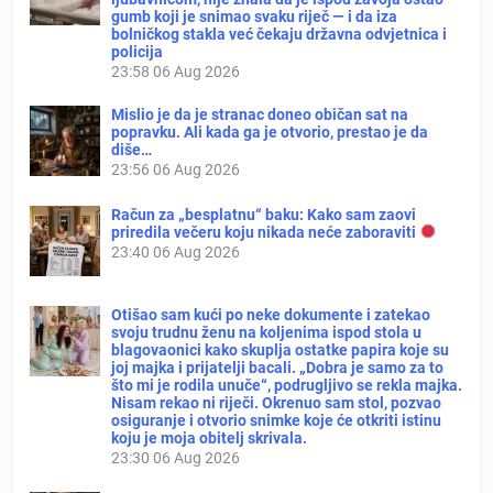
gumb koji je snimao svaku riječ — i da iza
bolničkog stakla već čekaju državna odvjetnica i
policija
23:58
06 Aug 2026
Mislio je da je stranac doneo običan sat na
popravku. Ali kada ga je otvorio, prestao je da
diše…
23:56
06 Aug 2026
Račun za „besplatnu“ baku: Kako sam zaovi
priredila večeru koju nikada neće zaboraviti
23:40
06 Aug 2026
Otišao sam kući po neke dokumente i zatekao
svoju trudnu ženu na koljenima ispod stola u
blagovaonici kako skuplja ostatke papira koje su
joj majka i prijatelji bacali. „Dobra je samo za to
što mi je rodila unuče“, podrugljivo se rekla majka.
Nisam rekao ni riječi. Okrenuo sam stol, pozvao
osiguranje i otvorio snimke koje će otkriti istinu
koju je moja obitelj skrivala.
23:30
06 Aug 2026