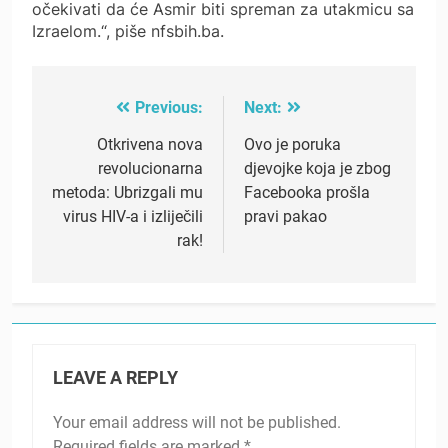
očekivati da će Asmir biti spreman za utakmicu sa
Izraelom.“, piše nfsbih.ba.
Previous:
Next:
Post
navigation
Otkrivena nova
Ovo je poruka
revolucionarna
djevojke koja je zbog
metoda: Ubrizgali mu
Facebooka prošla
virus HIV-a i izliječili
pravi pakao
rak!
LEAVE A REPLY
Your email address will not be published.
Required fields are marked
*