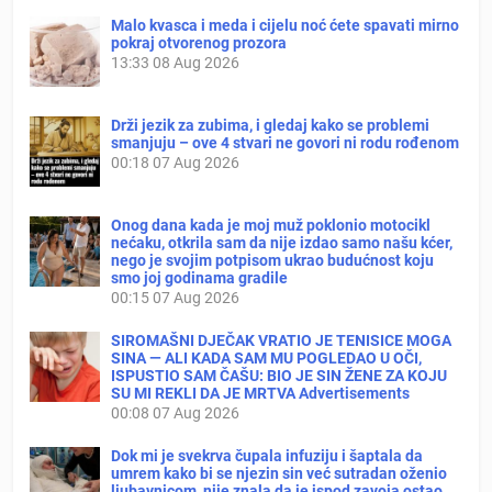
Malo kvasca i meda i cijelu noć ćete spavati mirno
pokraj otvorenog prozora
13:33
08 Aug 2026
Drži jezik za zubima, i gledaj kako se problemi
smanjuju – ove 4 stvari ne govori ni rodu rođenom
00:18
07 Aug 2026
Onog dana kada je moj muž poklonio motocikl
nećaku, otkrila sam da nije izdao samo našu kćer,
nego je svojim potpisom ukrao budućnost koju
smo joj godinama gradile
00:15
07 Aug 2026
SIROMAŠNI DJEČAK VRATIO JE TENISICE MOGA
SINA — ALI KADA SAM MU POGLEDAO U OČI,
ISPUSTIO SAM ČAŠU: BIO JE SIN ŽENE ZA KOJU
SU MI REKLI DA JE MRTVA Advertisements
00:08
07 Aug 2026
Dok mi je svekrva čupala infuziju i šaptala da
umrem kako bi se njezin sin već sutradan oženio
ljubavnicom, nije znala da je ispod zavoja ostao