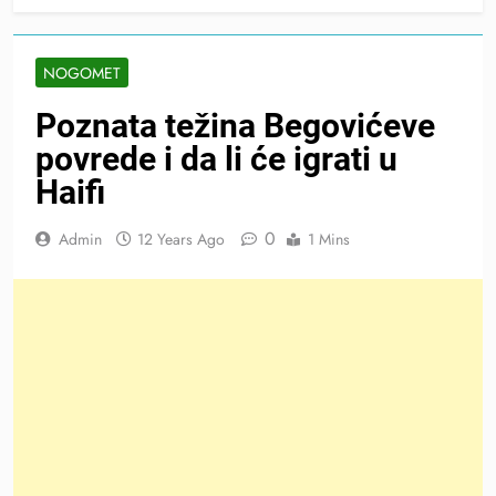
NOGOMET
Poznata težina Begovićeve
povrede i da li će igrati u
Haifi
0
Admin
12 Years Ago
1 Mins