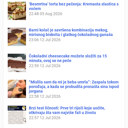
‘Besmrtna’ torta bez pečenja: Kremasta slastica s
voćem
22:48
05 Aug 2026
Barni kolač je savršena kombinacija mekog,
mirisnog biskvita i glatkog čokoladnog ganaša
23:06
12 Jul 2026
Čokoladni cheesecake možete složiti za 15
minuta, ovaj se ne peče
22:59
12 Jul 2026
“Mislila sam da mi je beba umrla”: Zaspala tokom
porođaja, a kada se probudila pronašla sina ispod
jorgana
22:58
12 Jul 2026
Brzi test ličnosti: Prve tri riječi koje uočite,
otkrivaju šta vam najviše fali u životu
22:57
12 Jul 2026