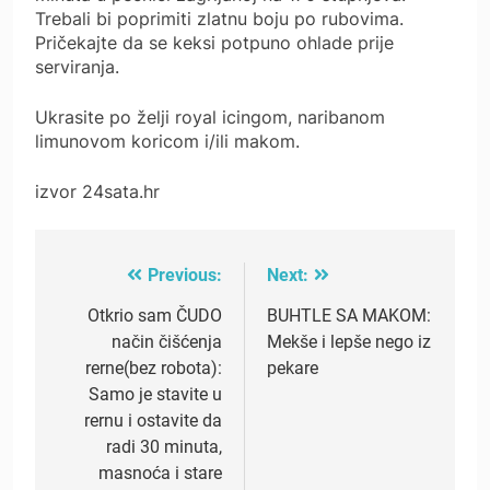
Trebali bi poprimiti zlatnu boju po rubovima.
Pričekajte da se keksi potpuno ohlade prije
serviranja.
Ukrasite po želji royal icingom, naribanom
limunovom koricom i/ili makom.
izvor 24sata.hr
Previous:
Next:
Post
navigation
Otkrio sam ČUDO
BUHTLE SA MAKOM:
način čišćenja
Mekše i lepše nego iz
rerne(bez robota):
pekare
Samo je stavite u
rernu i ostavite da
radi 30 minuta,
masnoća i stare