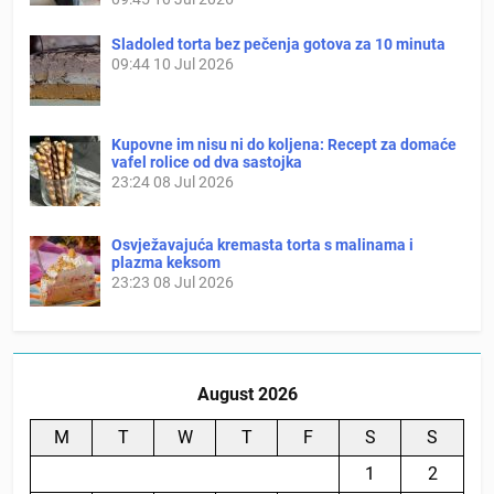
Sladoled torta bez pečenja gotova za 10 minuta
09:44
10 Jul 2026
Kupovne im nisu ni do koljena: Recept za domaće
vafel rolice od dva sastojka
23:24
08 Jul 2026
Osvježavajuća kremasta torta s malinama i
plazma keksom
23:23
08 Jul 2026
August 2026
M
T
W
T
F
S
S
1
2