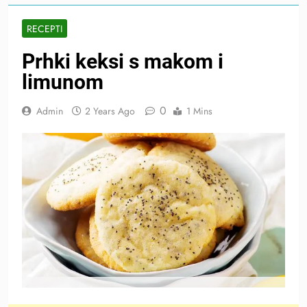
RECEPTI
Prhki keksi s makom i
limunom
0
Admin
2 Years Ago
1 Mins