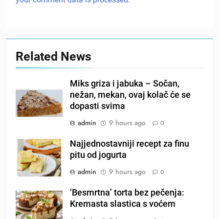
Related News
Miks griza i jabuka – Sočan,
nežan, mekan, ovaj kolač će se
dopasti svima
admin
9 hours ago
0
Najjednostavniji recept za finu
pitu od jogurta
admin
9 hours ago
0
‘Besmrtna’ torta bez pečenja:
Kremasta slastica s voćem