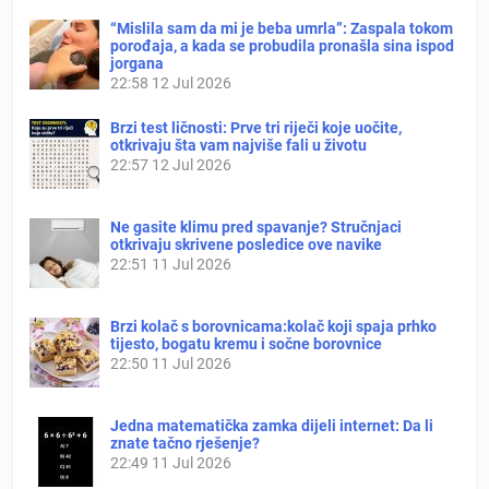
“Mislila sam da mi je beba umrla”: Zaspala tokom
porođaja, a kada se probudila pronašla sina ispod
jorgana
22:58
12 Jul 2026
Brzi test ličnosti: Prve tri riječi koje uočite,
otkrivaju šta vam najviše fali u životu
22:57
12 Jul 2026
Ne gasite klimu pred spavanje? Stručnjaci
otkrivaju skrivene posledice ove navike
22:51
11 Jul 2026
Brzi kolač s borovnicama:kolač koji spaja prhko
tijesto, bogatu kremu i sočne borovnice
22:50
11 Jul 2026
Jedna matematička zamka dijeli internet: Da li
znate tačno rješenje?
22:49
11 Jul 2026