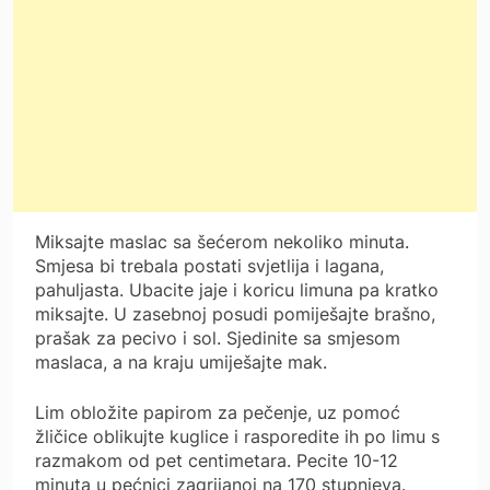
Miksajte maslac sa šećerom nekoliko minuta.
Smjesa bi trebala postati svjetlija i lagana,
pahuljasta. Ubacite jaje i koricu limuna pa kratko
miksajte. U zasebnoj posudi pomiješajte brašno,
prašak za pecivo i sol. Sjedinite sa smjesom
maslaca, a na kraju umiješajte mak.
Lim obložite papirom za pečenje, uz pomoć
žličice oblikujte kuglice i rasporedite ih po limu s
razmakom od pet centimetara. Pecite 10-12
minuta u pećnici zagrijanoj na 170 stupnjeva.