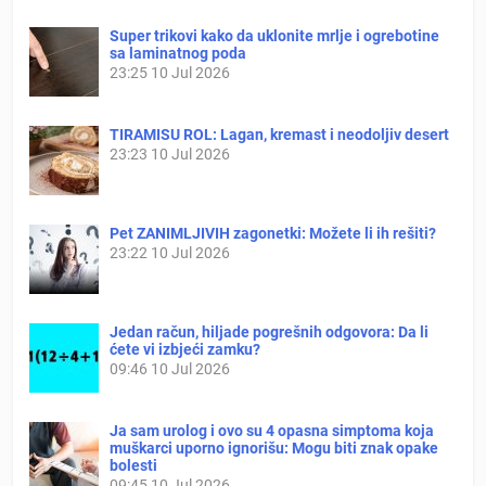
Super trikovi kako da uklonite mrlje i ogrebotine
sa laminatnog poda
23:25
10 Jul 2026
TIRAMISU ROL: Lagan, kremast i neodoljiv desert
23:23
10 Jul 2026
Pet ZANIMLJIVIH zagonetki: Možete li ih rešiti?
23:22
10 Jul 2026
Jedan račun, hiljade pogrešnih odgovora: Da li
ćete vi izbjeći zamku?
09:46
10 Jul 2026
Ja sam urolog i ovo su 4 opasna simptoma koja
muškarci uporno ignorišu: Mogu biti znak opake
bolesti
09:45
10 Jul 2026