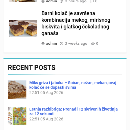
admin
9 hours ago
0
Barni kolač je savršena
kombinacija mekog, mirisnog
biskvita i glatkog čokoladnog
ganaša
admin
3 weeks ago
0
RECENT POSTS
Miks griza i jabuka – Sočan, nežan, mekan, ovaj
kolač će se dopasti svima
22:51
05 Aug 2026
Letnja razbibriga: Pronađi 12 skrivenih životinja
za 12 sekundi
22:51
05 Aug 2026