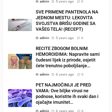
admin
5 years ago
0
SVE PRIMENE PANTENOLA NA
JEDNOM MESTU: LEKOVITA
SVOJSTVA BRIŠU GODINE SA
VAŠEG TELA! (RECEPT)
admin
5 years ago
0
RECITE ZBOGOM BOLNIM
HEMOROIDIMA: Napravite sami
čudesni lijek iz prirode, osjetit
ćete trenutno poboljšanje…
admin
6 years ago
0
PET NAJMOĆINIJI JE PRED
VAMA: Ove biljke virusi ne
podnose, koristite ih svaki dan i
ojačajte imunitet…
admin
6 years ago
0