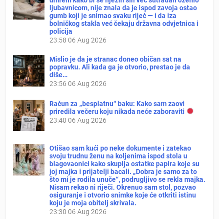
ljubavnicom, nije znala da je ispod zavoja ostao
gumb koji je snimao svaku riječ — i da iza
bolničkog stakla već čekaju državna odvjetnica i
policija
23:58
06 Aug 2026
Mislio je da je stranac doneo običan sat na
popravku. Ali kada ga je otvorio, prestao je da
diše…
23:56
06 Aug 2026
Račun za „besplatnu“ baku: Kako sam zaovi
priredila večeru koju nikada neće zaboraviti
23:40
06 Aug 2026
Otišao sam kući po neke dokumente i zatekao
svoju trudnu ženu na koljenima ispod stola u
blagovaonici kako skuplja ostatke papira koje su
joj majka i prijatelji bacali. „Dobra je samo za to
što mi je rodila unuče“, podrugljivo se rekla majka.
Nisam rekao ni riječi. Okrenuo sam stol, pozvao
osiguranje i otvorio snimke koje će otkriti istinu
koju je moja obitelj skrivala.
23:30
06 Aug 2026