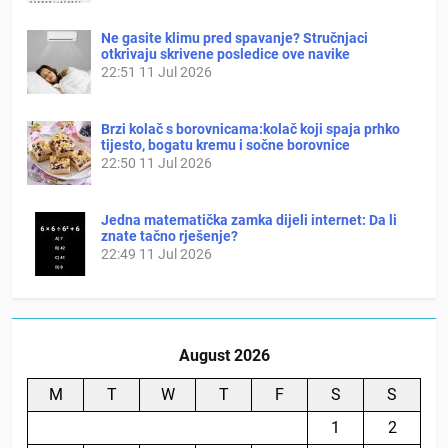
Ne gasite klimu pred spavanje? Stručnjaci
otkrivaju skrivene posledice ove navike
22:51
11 Jul 2026
Brzi kolač s borovnicama:kolač koji spaja prhko
tijesto, bogatu kremu i sočne borovnice
22:50
11 Jul 2026
Jedna matematička zamka dijeli internet: Da li
znate tačno rješenje?
22:49
11 Jul 2026
August 2026
M
T
W
T
F
S
S
1
2