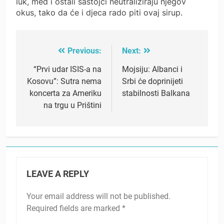
luk, med i ostali sastojci neutraliziraju njegov
okus, tako da će i djeca rado piti ovaj sirup.
Previous:
Next:
Post
navigation
“Prvi udar ISIS-a na
Mojsiju: Albanci i
Kosovu”: Sutra nema
Srbi će doprinijeti
koncerta za Ameriku
stabilnosti Balkana
na trgu u Prištini
LEAVE A REPLY
Your email address will not be published.
Required fields are marked
*