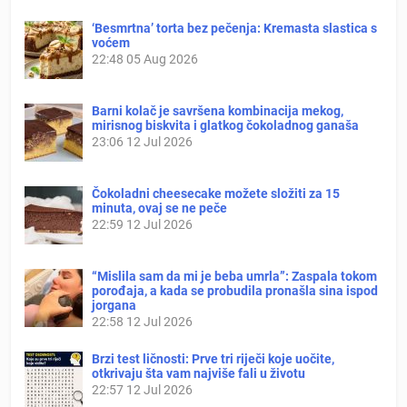
‘Besmrtna’ torta bez pečenja: Kremasta slastica s
voćem
22:48
05 Aug 2026
Barni kolač je savršena kombinacija mekog,
mirisnog biskvita i glatkog čokoladnog ganaša
23:06
12 Jul 2026
Čokoladni cheesecake možete složiti za 15
minuta, ovaj se ne peče
22:59
12 Jul 2026
“Mislila sam da mi je beba umrla”: Zaspala tokom
porođaja, a kada se probudila pronašla sina ispod
jorgana
22:58
12 Jul 2026
Brzi test ličnosti: Prve tri riječi koje uočite,
otkrivaju šta vam najviše fali u životu
22:57
12 Jul 2026