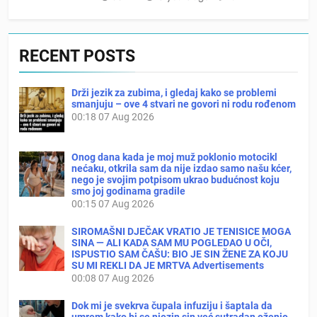
RECENT POSTS
Drži jezik za zubima, i gledaj kako se problemi
smanjuju – ove 4 stvari ne govori ni rodu rođenom
00:18
07 Aug 2026
Onog dana kada je moj muž poklonio motocikl
nećaku, otkrila sam da nije izdao samo našu kćer,
nego je svojim potpisom ukrao budućnost koju
smo joj godinama gradile
00:15
07 Aug 2026
SIROMAŠNI DJEČAK VRATIO JE TENISICE MOGA
SINA — ALI KADA SAM MU POGLEDAO U OČI,
ISPUSTIO SAM ČAŠU: BIO JE SIN ŽENE ZA KOJU
SU MI REKLI DA JE MRTVA Advertisements
00:08
07 Aug 2026
Dok mi je svekrva čupala infuziju i šaptala da
umrem kako bi se njezin sin već sutradan oženio