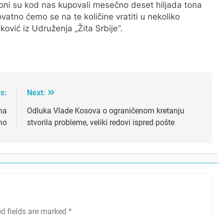
 oni su kod nas kupovali mesečno deset hiljada tona
ovatno ćemo se na te količine vratiti u nekoliko
vić iz Udruženja „Žita Srbije“.
s:
Next:
na
Odluka Vlade Kosova o ograničenom kretanju
no
stvorila probleme, veliki redovi ispred pošte
ed fields are marked
*