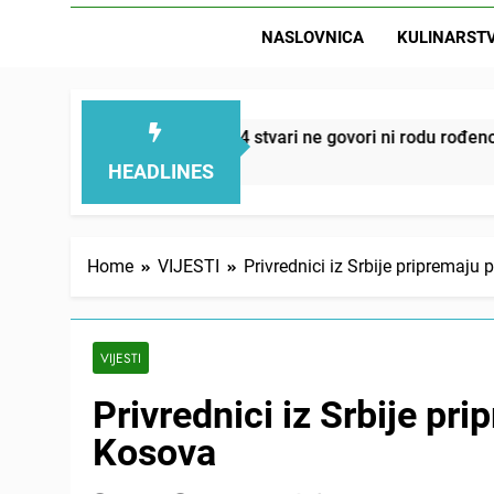
NASLOVNICA
KULINARST
D
njuju – ove 4 stvari ne govori ni rodu rođenom
HEADLINES
Home
VIJESTI
Privrednici iz Srbije pripremaju
VIJESTI
Privrednici iz Srbije pri
Kosova