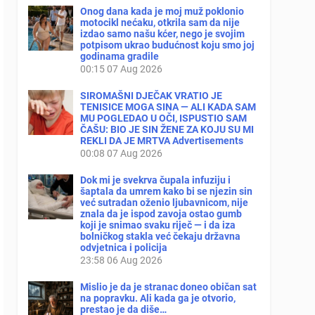
Onog dana kada je moj muž poklonio
motocikl nećaku, otkrila sam da nije
izdao samo našu kćer, nego je svojim
potpisom ukrao budućnost koju smo joj
godinama gradile
00:15
07 Aug 2026
SIROMAŠNI DJEČAK VRATIO JE
TENISICE MOGA SINA — ALI KADA SAM
MU POGLEDAO U OČI, ISPUSTIO SAM
ČAŠU: BIO JE SIN ŽENE ZA KOJU SU MI
REKLI DA JE MRTVA Advertisements
00:08
07 Aug 2026
Dok mi je svekrva čupala infuziju i
šaptala da umrem kako bi se njezin sin
već sutradan oženio ljubavnicom, nije
znala da je ispod zavoja ostao gumb
koji je snimao svaku riječ — i da iza
bolničkog stakla već čekaju državna
odvjetnica i policija
23:58
06 Aug 2026
Mislio je da je stranac doneo običan sat
na popravku. Ali kada ga je otvorio,
prestao je da diše…