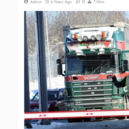
0
Admin
6 Years Ago
7 Mins