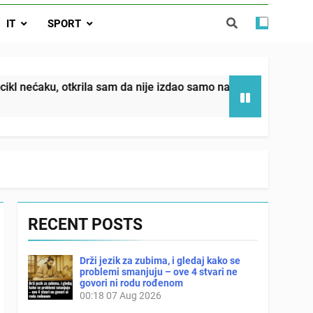
da nije izdao samo našu kćer, nego je
IT
SPORT
ućnost koju smo joj godinama gradile
 SAM MU POGLEDAO U OČI, ISPUSTIO
I REKLI DA JE MRTVA Advertisements
in sin već sutradan oženio ljubavnicom,
sam da nije izdao samo našu kćer, nego je svojim potpisom uk
 — i da iza bolničkog stakla već čekaju
državna odvjetnica i policija
RECENT POSTS
Drži jezik za zubima, i gledaj kako se
problemi smanjuju – ove 4 stvari ne
govori ni rodu rođenom
00:18
07 Aug 2026