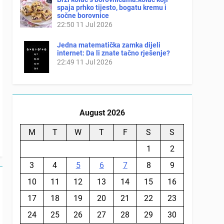
spaja prhko tijesto, bogatu kremu i
sočne borovnice
22:50
11 Jul 2026
Jedna matematička zamka dijeli
internet: Da li znate tačno rješenje?
22:49
11 Jul 2026
August 2026
M
T
W
T
F
S
S
1
2
3
4
5
6
7
8
9
10
11
12
13
14
15
16
17
18
19
20
21
22
23
24
25
26
27
28
29
30