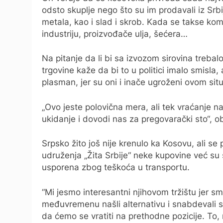
odsto skuplje nego što su im prodavali iz Srbi
metala, kao i slad i skrob. Kada se takse komp
industriju, proizvođače ulja, šećera…
Na pitanje da li bi sa izvozom sirovina trebalo
trgovine kaže da bi to u politici imalo smisla,
plasman, jer su oni i inače ugroženi ovom sit
„Ovo jeste polovična mera, ali tek vraćanje 
ukidanje i dovodi nas za pregovarački sto“, ob
Srpsko žito još nije krenulo ka Kosovu, ali s
udruženja „Žita Srbije“ neke kupovine već su s
usporena zbog teškoća u transportu.
“Mi jesmo interesantni njihovom tržištu jer sm
međuvremenu našli alternativu i snabdevali s
da ćemo se vratiti na prethodne pozicije. To