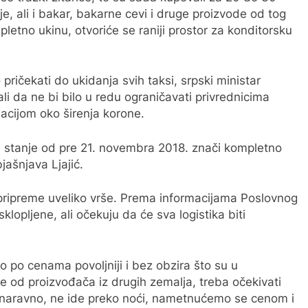
je, ali i bakar, bakarne cevi i druge proizvode od tog
letno ukinu, otvoriće se raniji prostor za konditorsku
 pričekati do ukidanja svih taksi, srpski ministar
 ali da ne bi bilo u redu ograničavati privrednicima
uacijom oko širenja korone.
na stanje od pre 21. novembra 2018. znači kompletno
jašnjava Ljajić.
e pripreme uveliko vrše. Prema informacijama Poslovnog
klopljene, ali očekuju da će sva logistika biti
o po cenama povoljniji i bez obzira što su u
e od proizvođača iz drugih zemalja, treba očekivati
, naravno, ne ide preko noći, nametnućemo se cenom i