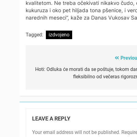
kvalitetom. Ne treba očekivati nikakvo čudo,
kukuruza i oko pet hiljada tona pšenice, i ver
narednih meseci”, kaže za Danas Vukosav Sako
Tagged:
izdvojeno
Previou
Post
navigation
Hoti: Odluka će morati da se poštuje, tokom da
fleksibilno od večeras rigoroz
LEAVE A REPLY
Your email address will not be published.
Requir