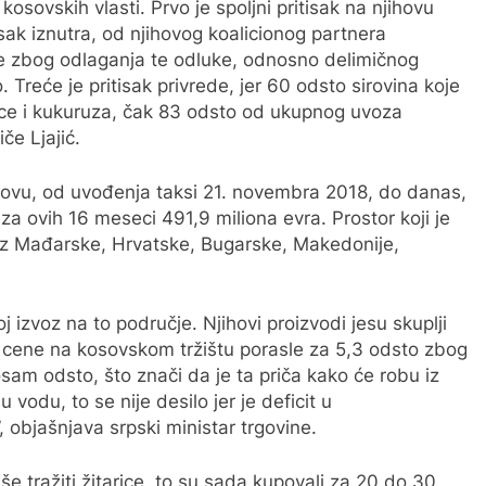
kosovskih vlasti. Prvo je spoljni pritisak na njihovu
isak iznutra, od njihovog koalicionog partnera
e zbog odlaganja te odluke, odnosno delimičnog
. Treće je pritisak privrede, jer 60 odsto sirovina koje
enice i kukuruza, čak 83 odsto od ukupnog uvoza
če Ljajić.
ovu, od uvođenja taksi 21. novembra 2018, do danas,
za ovih 16 meseci 491,9 miliona evra. Prostor koji je
 iz Mađarske, Hrvatske, Bugarske, Makedonije,
 izvoz na to područje. Njihovi proizvodi jesu skuplji
su cene na kosovskom tržištu porasle za 5,3 odsto zbog
osam odsto, što znači da je ta priča kako će robu iz
vodu, to se nije desilo jer je deficit u
 objašnjava srpski ministar trgovine.
e tražiti žitarice, to su sada kupovali za 20 do 30