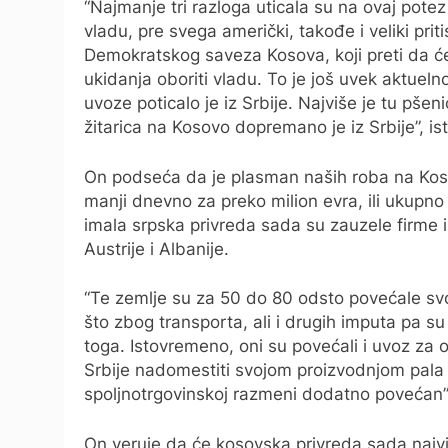
“Najmanje tri razloga uticala su na ovaj potez 
vladu, pre svega američki, takođe i veliki prit
Demokratskog saveza Kosova, koji preti da ć
ukidanja oboriti vladu. To je još uvek aktuelno
uvoze poticalo je iz Srbije. Najviše je tu pš
žitarica na Kosovo dopremano je iz Srbije”, isti
On podseća da je plasman naših roba na Kos
manji dnevno za preko milion evra, ili ukupno 
imala srpska privreda sada su zauzele firme
Austrije i Albanije.
“Te zemlje su za 50 do 80 odsto povećale svoj
što zbog transporta, ali i drugih imputa pa 
toga. Istovremeno, oni su povećali i uvoz za 
Srbije nadomestiti svojom proizvodnjom pala u 
spoljnotrgovinskoj razmeni dodatno povećan”,
On veruje da će kosovska privreda sada najviš