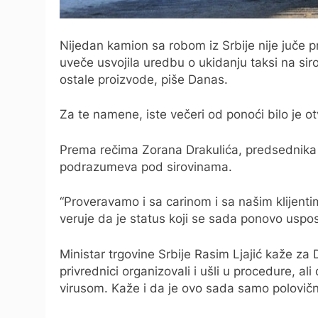
Nijedan kamion sa robom iz Srbije nije juče 
uveče usvojila uredbu o ukidanju taksi na siro
ostale proizvode, piše Danas.
Za te namene, iste večeri od ponoći bilo je otv
Prema rečima Zorana Drakulića, predsednika Kl
podrazumeva pod sirovinama.
“Proveravamo i sa carinom i sa našim klijenti
veruje da je status koji se sada ponovo uspost
Ministar trgovine Srbije Rasim Ljajić kaže za
privrednici organizovali i ušli u procedure, al
virusom. Kaže i da je ovo sada samo polovičn