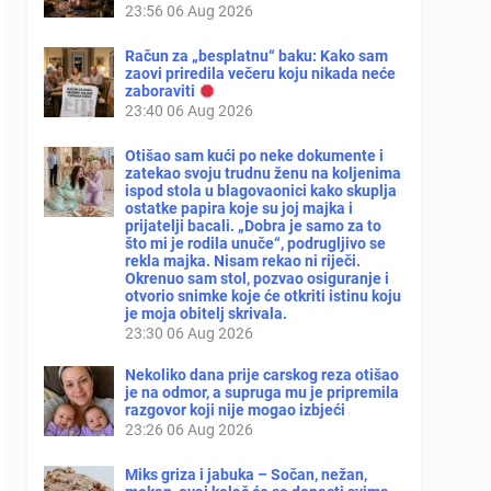
23:56
06 Aug 2026
Račun za „besplatnu“ baku: Kako sam
zaovi priredila večeru koju nikada neće
zaboraviti
23:40
06 Aug 2026
Otišao sam kući po neke dokumente i
zatekao svoju trudnu ženu na koljenima
ispod stola u blagovaonici kako skuplja
ostatke papira koje su joj majka i
prijatelji bacali. „Dobra je samo za to
što mi je rodila unuče“, podrugljivo se
rekla majka. Nisam rekao ni riječi.
Okrenuo sam stol, pozvao osiguranje i
otvorio snimke koje će otkriti istinu koju
je moja obitelj skrivala.
23:30
06 Aug 2026
Nekoliko dana prije carskog reza otišao
je na odmor, a supruga mu je pripremila
razgovor koji nije mogao izbjeći
23:26
06 Aug 2026
Miks griza i jabuka – Sočan, nežan,