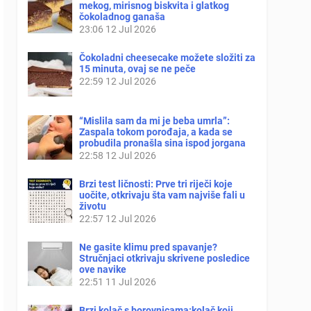
mekog, mirisnog biskvita i glatkog
čokoladnog ganaša
23:06
12 Jul 2026
Čokoladni cheesecake možete složiti za
15 minuta, ovaj se ne peče
22:59
12 Jul 2026
“Mislila sam da mi je beba umrla”:
Zaspala tokom porođaja, a kada se
probudila pronašla sina ispod jorgana
22:58
12 Jul 2026
Brzi test ličnosti: Prve tri riječi koje
uočite, otkrivaju šta vam najviše fali u
životu
22:57
12 Jul 2026
Ne gasite klimu pred spavanje?
Stručnjaci otkrivaju skrivene posledice
ove navike
22:51
11 Jul 2026
Brzi kolač s borovnicama:kolač koji