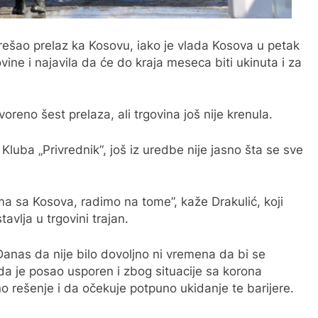
prešao prelaz ka Kosovu, iako je vlada Kosova u petak
vine i najavila da će do kraja meseca biti ukinuta i za
oreno šest prelaza, ali trgovina još nije krenula.
uba „Privrednik“, još iz uredbe nije jasno šta se sve
ma sa Kosova, radimo na tome”, kaže Drakulić, koji
avlja u trgovini trajan.
 Danas da nije bilo dovoljno ni vremena da bi se
i da je posao usporen i zbog situacije sa korona
o rešenje i da očekuje potpuno ukidanje te barijere.