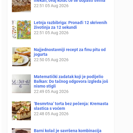
mekan, ovaj kolač će se dopasti svima
22:51
05 Aug 2026
Letnja razbibriga: Pronađi 12 skrivenih
životinja za 12 sekundi
22:51
05 Aug 2026
Najjednostavniji recept za finu pitu od
jogurta
22:50
05 Aug 2026
Matematički zadatak koji je podijelio
Balkan: Do tačnog odgovora izgleda još
nismo stigli
22:49
05 Aug 2026
‘Besmrtna’ torta bez pečenja: Kremasta
slastica s voćem
22:48
05 Aug 2026
Barni kolač je savršena kombinacija