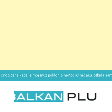
ok mi je svekrva čupala infuziju i šaptala da umrem kako bi se njez
nije znala da je ispod zavoja ostao gumb koji je snimao svaku riječ
Drži jezik za zubima, i gledaj kako se problemi smanjuju –
Onog dana kada je moj muž poklonio motocikl nećaku, otkrila sam 
svojim potpisom ukrao bud
SIROMAŠNI DJEČAK VRATIO JE TENISICE MOGA SINA — ALI KADA
SAM ČAŠU: BIO JE SIN ŽENE ZA KOJU SU M
ok mi je svekrva čupala infuziju i šaptala da umrem kako bi se njez
nije znala da je ispod zavoja ostao gumb koji je snimao svaku riječ
LKAN PLUS
Drži jezik za zubima, i gledaj kako se problemi smanjuju –