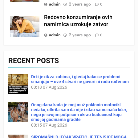
admin
2 years ago
0
Redovno konzumiranje ovih
namirnica uzrokuje zatvor
admin
2 years ago
0
RECENT POSTS
Drži jezik za zubima, i gledaj kako se problemi
smanjuju – ove 4 stvari ne govori ni rodu rođenom
00:18
07 Aug 2026
Onog dana kada je moj muž poklonio motocikl
nećaku, otkrila sam da nije izdao samo našu kćer,
nego je svojim potpisom ukrao budućnost koju
smo joj godinama gradile
00:15
07 Aug 2026
SIROMAŠNI DJEČAK VRATIO JE TENISICE MOGA