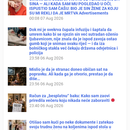
SINA — ALI KADA SAM MU POGLEDAO U OČI,
ISPUSTIO SAM ČAŠU: BIO JE SIN ŽENE ZA KOJU
SU MI REKLI DA JE MRTVA Advertisements
00:08
07 Aug 2026
Dok mi je svekrva čupala infuziju i šaptala da
umrem kako bi se njezin sin već sutradan oženio
ljubavnicom, nije znala da je ispod zavoja ostao
gumb koji je snimao svaku riječ — i da iza
bolničkog stakla već čekaju državna odvjetnica i
policija
23:58
06 Aug 2026
Mislio je da je stranac doneo običan sat na
popravku. Ali kada ga je otvorio, prestao je da
diše…
23:56
06 Aug 2026
Račun za „besplatnu“ baku: Kako sam zaovi
priredila večeru koju nikada neće zaboraviti
23:40
06 Aug 2026
Otišao sam kući po neke dokumente i zatekao
svoju trudnu ženu na koljenima ispod stola u