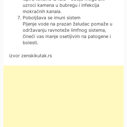
uzroci kamena u bubregu i infekcija
mokraćnih kanala.
Poboljšava se imuni sistem
Pijenje vode na prazan želudac pomaže u
održavanju ravnoteže limfnog sistema,
čineći vas manje osetljivim na patogene i
bolesti.
izvor zenskikutak.rs