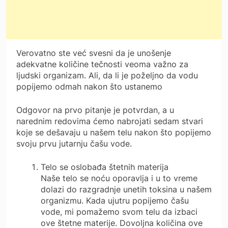
Verovatno ste već svesni da je unošenje
adekvatne količine tečnosti veoma važno za
ljudski organizam. Ali, da li je poželjno da vodu
popijemo odmah nakon što ustanemo
Odgovor na prvo pitanje je potvrdan, a u
narednim redovima ćemo nabrojati sedam stvari
koje se dešavaju u našem telu nakon što popijemo
svoju prvu jutarnju čašu vode.
Telo se oslobađa štetnih materija
Naše telo se noću oporavlja i u to vreme
dolazi do razgradnje unetih toksina u našem
organizmu. Kada ujutru popijemo čašu
vode, mi pomažemo svom telu da izbaci
ove štetne materije. Dovoljna količina ove