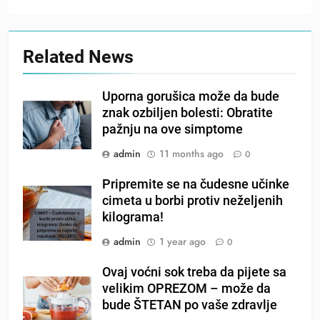
Related News
Uporna gorušica može da bude
znak ozbiljen bolesti: Obratite
pažnju na ove simptome
admin
11 months ago
0
Pripremite se na čudesne učinke
cimeta u borbi protiv neželjenih
kilograma!
admin
1 year ago
0
Ovaj voćni sok treba da pijete sa
velikim OPREZOM – može da
bude ŠTETAN po vaše zdravlje