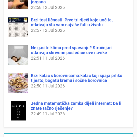
jorgana
22:58
12 Jul 2026
Brzi test ličnosti: Prve tri riječi koje uočite,
otkrivaju šta vam najviše fali u životu
22:57
12 Jul 2026
Ne gasite klimu pred spavanje? Stručnjaci
otkrivaju skrivene posledice ove navike
22:51
11 Jul 2026
Brzi kolač s borovnicama:kolač koji spaja prhko
tijesto, bogatu kremu i sočne borovnice
22:50
11 Jul 2026
Jedna matematička zamka dijeli internet: Da li
znate tačno rješenje?
22:49
11 Jul 2026