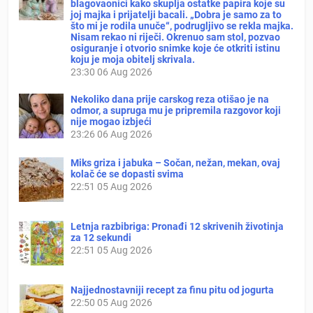
blagovaonici kako skuplja ostatke papira koje su
joj majka i prijatelji bacali. „Dobra je samo za to
što mi je rodila unuče“, podrugljivo se rekla majka.
Nisam rekao ni riječi. Okrenuo sam stol, pozvao
osiguranje i otvorio snimke koje će otkriti istinu
koju je moja obitelj skrivala.
23:30
06 Aug 2026
Nekoliko dana prije carskog reza otišao je na
odmor, a supruga mu je pripremila razgovor koji
nije mogao izbjeći
23:26
06 Aug 2026
Miks griza i jabuka – Sočan, nežan, mekan, ovaj
kolač će se dopasti svima
22:51
05 Aug 2026
Letnja razbibriga: Pronađi 12 skrivenih životinja
za 12 sekundi
22:51
05 Aug 2026
Najjednostavniji recept za finu pitu od jogurta
22:50
05 Aug 2026