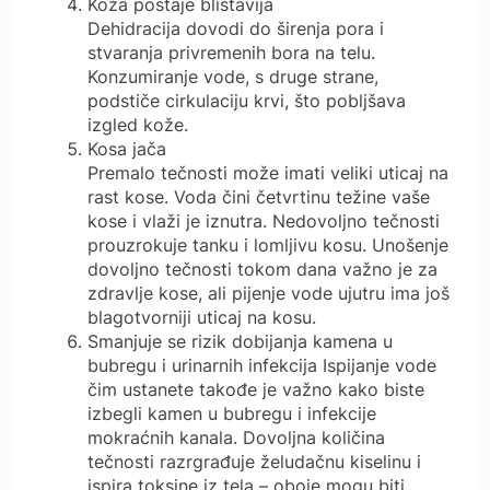
Koža postaje blistavija
Dehidracija dovodi do širenja pora i
stvaranja privremenih bora na telu.
Konzumiranje vode, s druge strane,
podstiče cirkulaciju krvi, što pobljšava
izgled kože.
Kosa jača
Premalo tečnosti može imati veliki uticaj na
rast kose. Voda čini četvrtinu težine vaše
kose i vlaži je iznutra. Nedovoljno tečnosti
prouzrokuje tanku i lomljivu kosu. Unošenje
dovoljno tečnosti tokom dana važno je za
zdravlje kose, ali pijenje vode ujutru ima još
blagotvorniji uticaj na kosu.
Smanjuje se rizik dobijanja kamena u
bubregu i urinarnih infekcija Ispijanje vode
čim ustanete takođe je važno kako biste
izbegli kamen u bubregu i infekcije
mokraćnih kanala. Dovoljna količina
tečnosti razrgrađuje želudačnu kiselinu i
ispira toksine iz tela – oboje mogu biti