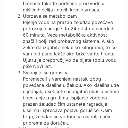
tečnosti takođe podstiče proizvodnju
mišićnih ćelija i novih krvnih zrnaca.
Ubrzava se metabolizam
Pijenje vode na prazan želudac povećava
potrošnju energije do 24 odsto u narednih
60 minuta. Veća metabolička aktivnost
znači i bolji rad probavnog sistema. A ako
želite da izgubite nekoliko kilograma, to će
vam biti puno lakše ako brže varite hranu.
Ujutru je preporučljivo da pijete toplu vodu,
piše Novi list.
Smanjuje se gorušica
Poremećaji s varenjem nastaju zbog
povećane kiseline u želucu. Ako kiselina uđe
u jednjak, osetićete neprijatan ukus u ustima
i peckanje u grudima. Ispijanje vode na
prazan želudac čim ustanete ragrađuje
kiselinu i sprečava pojavu gorušice. Osim
toga, želudac se vodom na najbolji način
priprema za doručak.