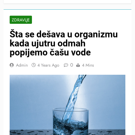
ZDRAVLJE
Šta se dešava u organizmu
kada ujutru odmah
popijemo čašu vode
0
Admin
4 Years Ago
4 Mins