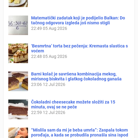
Matematički zadatak koji je podijelio Balkan: Do
tačnog odgovora izgleda još nismo stigli
22:49
05 Aug 2026
‘Besmrtna’ torta bez pečenja: Kremasta slastica s
voćem
22:48
05 Aug 2026
Barni kolač je savršena kombinacija mekog,
mirisnog biskvita i glatkog čokoladnog ganaša
23:06
12 Jul 2026
Čokoladni cheesecake možete složiti za 15
minuta, ovaj se ne peče
22:59
12 Jul 2026
“Mislila sam da mi je beba umrla”: Zaspala tokom
porođaja, a kada se probudila pronašla sina ispod