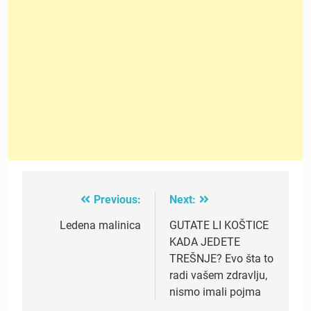
Previous:
Next:
Post
navigation
Ledena malinica
GUTATE LI KOŠTICE
KADA JEDETE
TREŠNJE? Evo šta to
radi vašem zdravlju,
nismo imali pojma