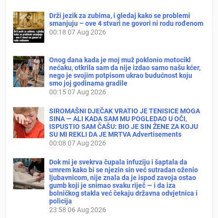
Drži jezik za zubima, i gledaj kako se problemi
smanjuju – ove 4 stvari ne govori ni rodu rođenom
00:18
07 Aug 2026
Onog dana kada je moj muž poklonio motocikl
nećaku, otkrila sam da nije izdao samo našu kćer,
nego je svojim potpisom ukrao budućnost koju
smo joj godinama gradile
00:15
07 Aug 2026
SIROMAŠNI DJEČAK VRATIO JE TENISICE MOGA
SINA — ALI KADA SAM MU POGLEDAO U OČI,
ISPUSTIO SAM ČAŠU: BIO JE SIN ŽENE ZA KOJU
SU MI REKLI DA JE MRTVA Advertisements
00:08
07 Aug 2026
Dok mi je svekrva čupala infuziju i šaptala da
umrem kako bi se njezin sin već sutradan oženio
ljubavnicom, nije znala da je ispod zavoja ostao
gumb koji je snimao svaku riječ — i da iza
bolničkog stakla već čekaju državna odvjetnica i
policija
23:58
06 Aug 2026