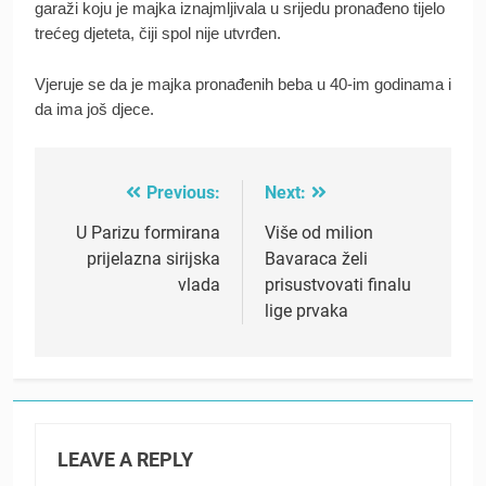
garaži koju je majka iznajmljivala u srijedu pronađeno tijelo
trećeg djeteta, čiji spol nije utvrđen.
Vjeruje se da je majka pronađenih beba u 40-im godinama i
da ima još djece.
Previous:
Next:
Post
navigation
U Parizu formirana
Više od milion
prijelazna sirijska
Bavaraca želi
vlada
prisustvovati finalu
lige prvaka
LEAVE A REPLY