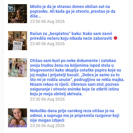
Mislio je da je stranac doneo običan sat na
popravku. Ali kada ga je otvorio, prestao je da
diše…
23:56
06 Aug 2026
Račun za „besplatnu“ baku: Kako sam zaovi
priredila večeru koju nikada neće zaboraviti
23:40
06 Aug 2026
Otišao sam kući po neke dokumente i zatekao
svoju trudnu ženu na koljenima ispod stola u
blagovaonici kako skuplja ostatke papira koje su
joj majka i prijatelji bacali. „Dobra je samo za to
što mi je rodila unuče“, podrugljivo se rekla majka.
Nisam rekao ni riječi. Okrenuo sam stol, pozvao
osiguranje i otvorio snimke koje će otkriti istinu
koju je moja obitelj skrivala.
23:30
06 Aug 2026
Nekoliko dana prije carskog reza otišao je na
odmor, a supruga mu je pripremila razgovor koji
nije mogao izbjeći
23:26
06 Aug 2026