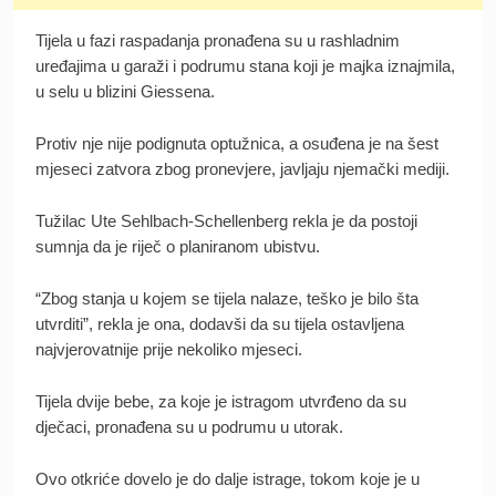
Tijela u fazi raspadanja pronađena su u rashladnim
uređajima u garaži i podrumu stana koji je majka iznajmila,
u selu u blizini Giessena.
Protiv nje nije podignuta optužnica, a osuđena je na šest
mjeseci zatvora zbog pronevjere, javljaju njemački mediji.
Tužilac Ute Sehlbach-Schellenberg rekla je da postoji
sumnja da je riječ o planiranom ubistvu.
“Zbog stanja u kojem se tijela nalaze, teško je bilo šta
utvrditi”, rekla je ona, dodavši da su tijela ostavljena
najvjerovatnije prije nekoliko mjeseci.
Tijela dvije bebe, za koje je istragom utvrđeno da su
dječaci, pronađena su u podrumu u utorak.
Ovo otkriće dovelo je do dalje istrage, tokom koje je u