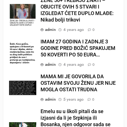
ŽENE 50+ TREBAJU ZNATI –
OBUCITE OVIH 5 STVARI I
IZGLEDAT ĆETE DUPLO MLAĐE:
Nikad bolji trikovi
admin
4 years ago
0
IMAM 27 GODINA I ZADNJE 3
GODINE PRED BOŽIĆ SPAKUJEM
50 KOVERTI PO 50 EURA…
admin
4 years ago
0
MAMA MI JE GOVORILA DA
OSTAVIM SVOJU ŽENU JER NIJE
MOGLA OSTATI TRUDNA
admin
5 years ago
0
Emelu su u školi pitali da se
izjasni da li je Srpkinja ili
Bosanka, njen odgovor sada se