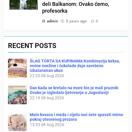
deli Balkanom: Ovako ćemo,
profesorka
admin
5 years ago
0
RECENT POSTS
ŠLAG TORTA SA KUPINAMA:Kombinacija keksa,
voćne svežine i čokolade daje savršeno
izbalansiran ukus
22:25
08 Aug 2026
Dan kada se kretalo na more bio je mali praznik:
Ovako je izgledalo ljetovanje u Jugoslaviji
22:19
08 Aug 2026
Malo kvasca i meda i cijelu noć ćete spavati mirno
pokraj otvorenog prozora
13:33
08 Aug 2026