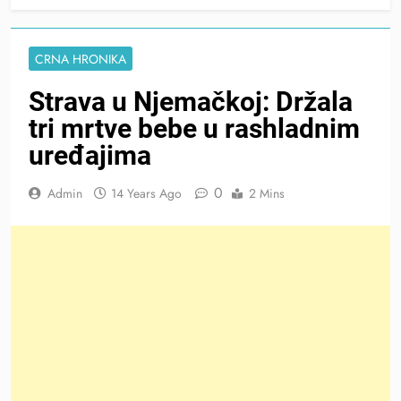
CRNA HRONIKA
Strava u Njemačkoj: Držala
tri mrtve bebe u rashladnim
uređajima
0
Admin
14 Years Ago
2 Mins