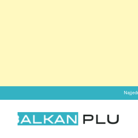
Matematički zadatak koji je podijelio Balkan: Do t
Miks griza i jabuka – Sočan, nežan,
Letnja razbibriga: Pron
Najjedn
Matematički zadatak koji je podijelio Balkan: Do t
Miks griza i jabuka – Sočan, nežan,
LKAN PLUS
Letnja razbibriga: Pron