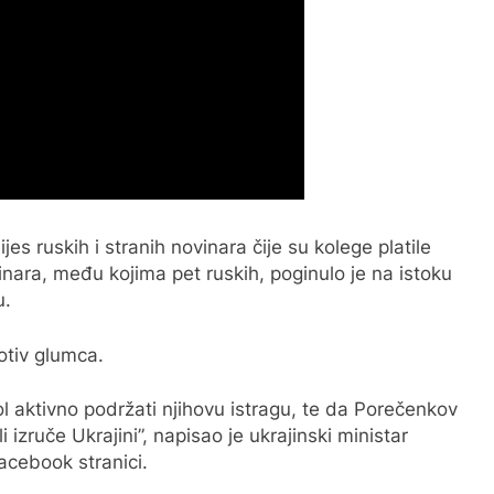
es ruskih i stranih novinara čije su kolege platile
nara, među kojima pet ruskih, poginulo je na istoku
u.
otiv glumca.
rpol aktivno podržati njihovu istragu, te da Porečenkov
 izruče Ukrajini”, napisao je ukrajinski ministar
acebook stranici.