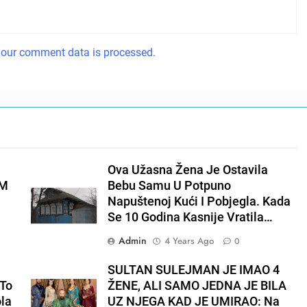
our comment data is processed.
Ova Užasna Žena Je Ostavila
EM
Bebu Samu U Potpuno
Napuštenoj Kući I Pobjegla. Kada
Se 10 Godina Kasnije Vratila…
Admin
4 Years Ago
0
E
SULTAN SULEJMAN JE IMAO 4
To
ŽENE, ALI SAMO JEDNA JE BILA
ola
UZ NJEGA KAD JE UMIRAO: Na