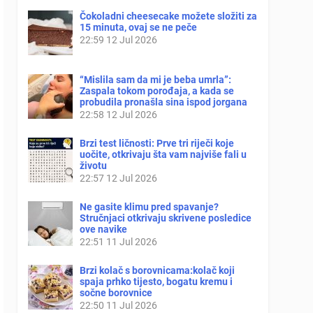
Čokoladni cheesecake možete složiti za
15 minuta, ovaj se ne peče
22:59
12 Jul 2026
“Mislila sam da mi je beba umrla”:
Zaspala tokom porođaja, a kada se
probudila pronašla sina ispod jorgana
22:58
12 Jul 2026
Brzi test ličnosti: Prve tri riječi koje
uočite, otkrivaju šta vam najviše fali u
životu
22:57
12 Jul 2026
Ne gasite klimu pred spavanje?
Stručnjaci otkrivaju skrivene posledice
ove navike
22:51
11 Jul 2026
Brzi kolač s borovnicama:kolač koji
spaja prhko tijesto, bogatu kremu i
sočne borovnice
22:50
11 Jul 2026