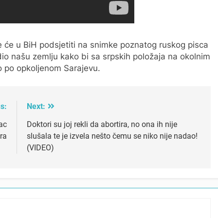
 će u BiH podsjetiti na snimke poznatog ruskog pisca
io našu zemlju kako bi sa srpskih položaja na okolnim
 po opkoljenom Sarajevu.
s:
Next:
ac
Doktori su joj rekli da abortira, no ona ih nije
ra
slušala te je izvela nešto čemu se niko nije nadao!
(VIDEO)