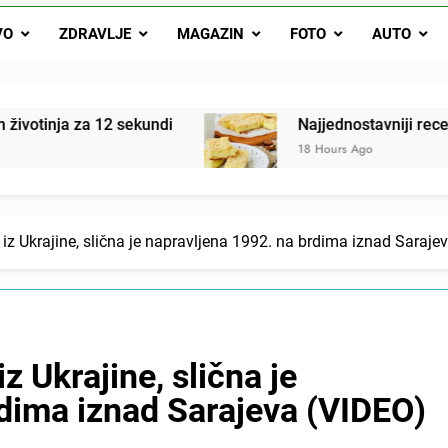
Najjedn
VO
ZDRAVLJE
MAGAZIN
FOTO
AUTO
Matematički zadatak koji je podijelio Balkan: Do t
 12 sekundi
Najjednostavniji recept za finu pit
18 Hours Ago
iz Ukrajine, slična je napravljena 1992. na brdima iznad Saraje
z Ukrajine, slična je
dima iznad Sarajeva (VIDEO)