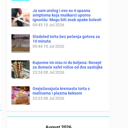
Ja sam urolog i ovo su 4 opasna
simptoma koja muškarci uporno
ignorišu: Mogu biti znak opake bolesti
09:45
10 Jul 2026
Sladoled torta bez pečenja gotova za
10 minuta
09:44
10 Jul 2026
Kupovne im nisu ni do koljena: Recept
za domaće vafel rolice od dva sastojka
23:24
08 Jul 2026
Osvježavajuća kremasta torta s
malinama i plazma keksom
23:23
08 Jul 2026
August 2026