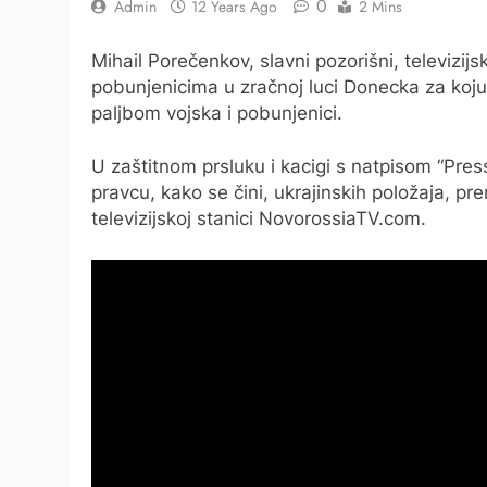
0
Admin
12 Years Ago
2 Mins
Mihail Porečenkov, slavni pozorišni, televizijs
pobunjenicima u zračnoj luci Donecka za ko
paljbom vojska i pobunjenici.
U zaštitnom prsluku i kacigi s natpisom “Pres
pravcu, kako se čini, ukrajinskih položaja, 
televizijskoj stanici NovorossiaTV.com.