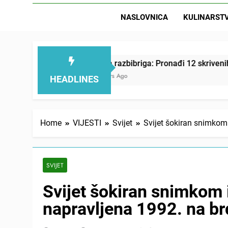
NASLOVNICA
KULINARST
Letnja razbibriga: Pronađi 12 skrivenih životinja za
18 Hours Ago
HEADLINES
Home
VIJESTI
Svijet
Svijet šokiran snimkom 
SVIJET
Svijet šokiran snimkom i
napravljena 1992. na br