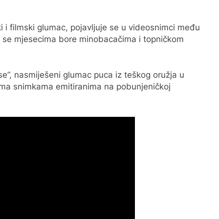
ki i filmski glumac, pojavljuje se u videosnimci među
ju se mjesecima bore minobacačima i topničkom
se”, nasmiješeni glumac puca iz teškog oružja u
prema snimkama emitiranima na pobunjeničkoj