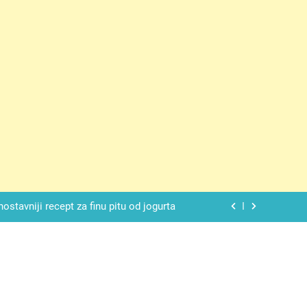
ačnog odgovora izgleda još nismo stigli
 mekan, ovaj kolač će se dopasti svima
ađi 12 skrivenih životinja za 12 sekundi
ostavniji recept za finu pitu od jogurta
ačnog odgovora izgleda još nismo stigli
 mekan, ovaj kolač će se dopasti svima
ađi 12 skrivenih životinja za 12 sekundi