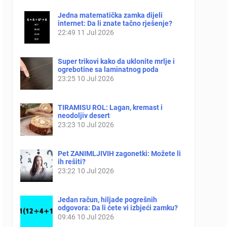
Jedna matematička zamka dijeli
internet: Da li znate tačno rješenje?
22:49
11 Jul 2026
Super trikovi kako da uklonite mrlje i
ogrebotine sa laminatnog poda
23:25
10 Jul 2026
TIRAMISU ROL: Lagan, kremast i
neodoljiv desert
23:23
10 Jul 2026
Pet ZANIMLJIVIH zagonetki: Možete li
ih rešiti?
23:22
10 Jul 2026
Jedan račun, hiljade pogrešnih
odgovora: Da li ćete vi izbjeći zamku?
09:46
10 Jul 2026