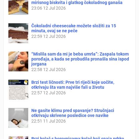
mirisnog biskvita i glatkog čokoladnog ganaša
23:06
12 Jul 2026
Čokoladni cheesecake možete složiti za 15
minuta, ovaj se ne peče
22:59
12 Jul 2026
“Mislila sam da mi je beba umrla”: Zaspala tokom
porođaja, a kada se probudila pronašla sina ispod
jorgana
22:58
12 Jul 2026
Brzi test ličnosti: Prve tri riječi koje uočite,
otkrivaju šta vam najviše fali u životu
22:57
12 Jul 2026
Ne gasite klimu pred spavanje? Stručnjaci
otkrivaju skrivene posledice ove navike
22:51
11 Jul 2026
Brzi kolač s borovnicama:kolač koji spaja prhko