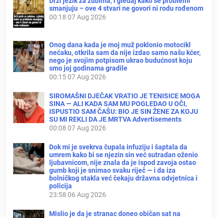
Drži jezik za zubima, i gledaj kako se problemi
smanjuju – ove 4 stvari ne govori ni rodu rođenom
00:18
07 Aug 2026
Onog dana kada je moj muž poklonio motocikl
nećaku, otkrila sam da nije izdao samo našu kćer,
nego je svojim potpisom ukrao budućnost koju
smo joj godinama gradile
00:15
07 Aug 2026
SIROMAŠNI DJEČAK VRATIO JE TENISICE MOGA
SINA — ALI KADA SAM MU POGLEDAO U OČI,
ISPUSTIO SAM ČAŠU: BIO JE SIN ŽENE ZA KOJU
SU MI REKLI DA JE MRTVA Advertisements
00:08
07 Aug 2026
Dok mi je svekrva čupala infuziju i šaptala da
umrem kako bi se njezin sin već sutradan oženio
ljubavnicom, nije znala da je ispod zavoja ostao
gumb koji je snimao svaku riječ — i da iza
bolničkog stakla već čekaju državna odvjetnica i
policija
23:58
06 Aug 2026
Mislio je da je stranac doneo običan sat na