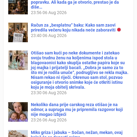
popravku. Ali kada ga je otvorio, prestao je da
diše…
23:56
06 Aug 2026
Račun za „besplatnu“ baku: Kako sam zaovi
priredila večeru koju nikada neće zaboraviti
23:40
06 Aug 2026
Otišao sam kući po neke dokumente i zatekao
svoju trudnu ženu na koljenima ispod stola u
blagovaonici kako skuplja ostatke papira koje su
joj majka i prijatelji bacali. „Dobra je samo za to
što mi je rodila unuče“, podrugljivo se rekla majka.
Nisam rekao ni riječi. Okrenuo sam stol, pozvao
osiguranje i otvorio snimke koje će otkriti istinu
koju je moja obitelj skrivala.
23:30
06 Aug 2026
Nekoliko dana prije carskog reza otišao je na
odmor, a supruga mu je pripremila razgovor koji
nije mogao izbjeći
23:26
06 Aug 2026
Miks griza i jabuka – Sočan, nežan, mekan, ovaj