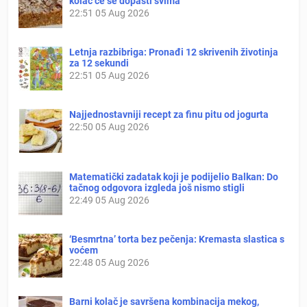
kolač će se dopasti svima
22:51
05 Aug 2026
Letnja razbibriga: Pronađi 12 skrivenih životinja
za 12 sekundi
22:51
05 Aug 2026
Najjednostavniji recept za finu pitu od jogurta
22:50
05 Aug 2026
Matematički zadatak koji je podijelio Balkan: Do
tačnog odgovora izgleda još nismo stigli
22:49
05 Aug 2026
‘Besmrtna’ torta bez pečenja: Kremasta slastica s
voćem
22:48
05 Aug 2026
Barni kolač je savršena kombinacija mekog,