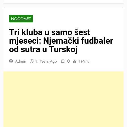
NOGOMET
Tri kluba u samo šest
mjeseci: Njemački fudbaler
od sutra u Turskoj
0
Admin
11 Years Ago
1 Mins