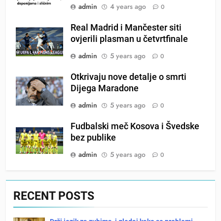
admin
4 years ago
0
Real Madrid i Mančester siti
ovjerili plasman u četvrtfinale
admin
5 years ago
0
Otkrivaju nove detalje o smrti
Dijega Maradone
admin
5 years ago
0
Fudbalski meč Kosova i Švedske
bez publike
admin
5 years ago
0
RECENT POSTS