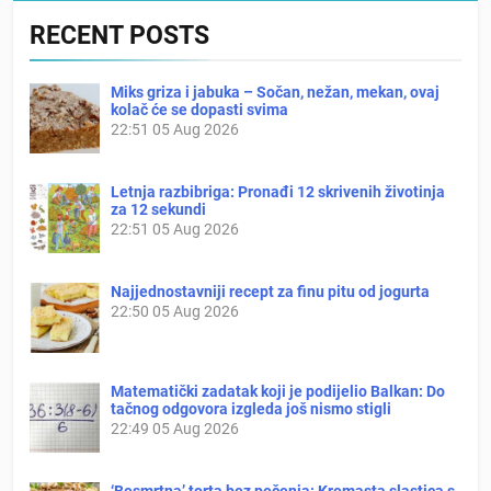
RECENT POSTS
Miks griza i jabuka – Sočan, nežan, mekan, ovaj
kolač će se dopasti svima
22:51
05 Aug 2026
Letnja razbibriga: Pronađi 12 skrivenih životinja
za 12 sekundi
22:51
05 Aug 2026
Najjednostavniji recept za finu pitu od jogurta
22:50
05 Aug 2026
Matematički zadatak koji je podijelio Balkan: Do
tačnog odgovora izgleda još nismo stigli
22:49
05 Aug 2026
‘Besmrtna’ torta bez pečenja: Kremasta slastica s