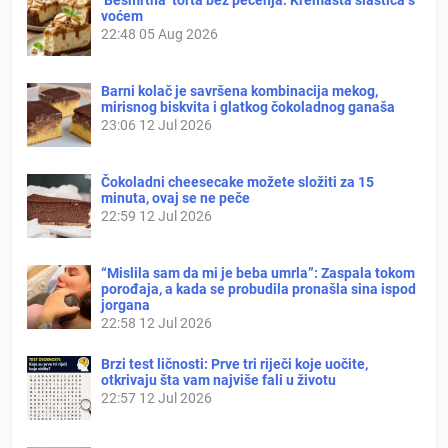
voćem
22:48
05 Aug 2026
Barni kolač je savršena kombinacija mekog,
mirisnog biskvita i glatkog čokoladnog ganaša
23:06
12 Jul 2026
Čokoladni cheesecake možete složiti za 15
minuta, ovaj se ne peče
22:59
12 Jul 2026
“Mislila sam da mi je beba umrla”: Zaspala tokom
porođaja, a kada se probudila pronašla sina ispod
jorgana
22:58
12 Jul 2026
Brzi test ličnosti: Prve tri riječi koje uočite,
otkrivaju šta vam najviše fali u životu
22:57
12 Jul 2026