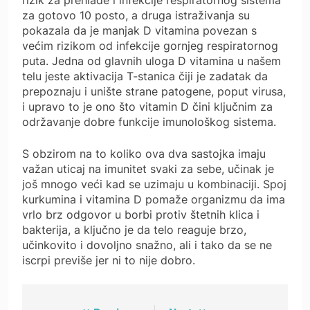
za gotovo 10 posto, a druga istraživanja su
pokazala da je manjak D vitamina povezan s
većim rizikom od infekcije gornjeg respiratornog
puta. Jedna od glavnih uloga D vitamina u našem
telu jeste aktivacija T-stanica čiji je zadatak da
prepoznaju i unište strane patogene, poput virusa,
i upravo to je ono što vitamin D čini ključnim za
održavanje dobre funkcije imunološkog sistema.
S obzirom na to koliko ova dva sastojka imaju
važan uticaj na imunitet svaki za sebe, učinak je
još mnogo veći kad se uzimaju u kombinaciji. Spoj
kurkumina i vitamina D pomaže organizmu da ima
vrlo brz odgovor u borbi protiv štetnih klica i
bakterija, a ključno je da telo reaguje brzo,
učinkovito i dovoljno snažno, ali i tako da se ne
iscrpi previše jer ni to nije dobro.