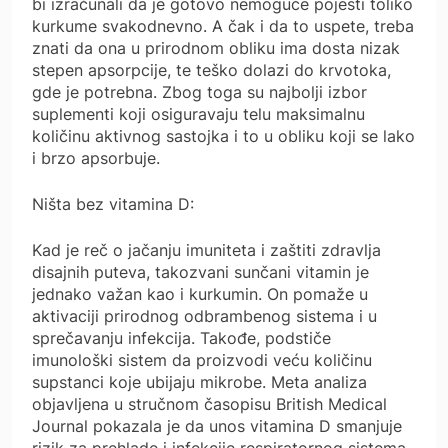
bi izračunali da je gotovo nemoguće pojesti toliko
kurkume svakodnevno. A čak i da to uspete, treba
znati da ona u prirodnom obliku ima dosta nizak
stepen apsorpcije, te teško dolazi do krvotoka,
gde je potrebna. Zbog toga su najbolji izbor
suplementi koji osiguravaju telu maksimalnu
količinu aktivnog sastojka i to u obliku koji se lako
i brzo apsorbuje.
Ništa bez vitamina D:
Kad je reč o jačanju imuniteta i zaštiti zdravlja
disajnih puteva, takozvani sunčani vitamin je
jednako važan kao i kurkumin. On pomaže u
aktivaciji prirodnog odbrambenog sistema i u
sprečavanju infekcija. Takođe, podstiče
imunološki sistem da proizvodi veću količinu
supstanci koje ubijaju mikrobe. Meta analiza
objavljena u stručnom časopisu British Medical
Journal pokazala je da unos vitamina D smanjuje
rizik za prehlade i infekcije respiratornog sistema