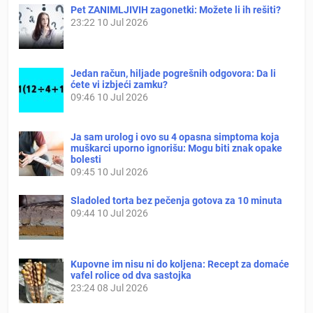
Pet ZANIMLJIVIH zagonetki: Možete li ih rešiti?
23:22
10 Jul 2026
Jedan račun, hiljade pogrešnih odgovora: Da li
ćete vi izbjeći zamku?
09:46
10 Jul 2026
Ja sam urolog i ovo su 4 opasna simptoma koja
muškarci uporno ignorišu: Mogu biti znak opake
bolesti
09:45
10 Jul 2026
Sladoled torta bez pečenja gotova za 10 minuta
09:44
10 Jul 2026
Kupovne im nisu ni do koljena: Recept za domaće
vafel rolice od dva sastojka
23:24
08 Jul 2026