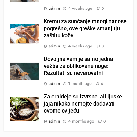
admin
4 weeks ago
0
Kremu za sunčanje mnogi nanose
pogrešno, ove greške smanjuju
zaštitu kože
admin
4 weeks ago
0
Dovoljna vam je samo jedna
vežba za oblikovane noge:
Rezultati su neverovatni
admin
1 month ago
0
Za orhideje su izvrsne, ali ljuske
jaja nikako nemojte dodavati
ovome cvijeću
admin
4 months ago
0