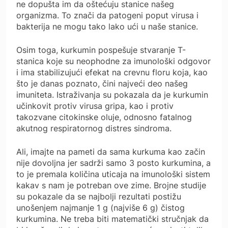
ne dopušta im da oštećuju stanice našeg
organizma. To znači da patogeni poput virusa i
bakterija ne mogu tako lako ući u naše stanice.
Osim toga, kurkumin pospešuje stvaranje T-
stanica koje su neophodne za imunološki odgovor
i ima stabilizujući efekat na crevnu floru koja, kao
što je danas poznato, čini najveći deo našeg
imuniteta. Istraživanja su pokazala da je kurkumin
učinkovit protiv virusa gripa, kao i protiv
takozvane citokinske oluje, odnosno fatalnog
akutnog respiratornog distres sindroma.
Ali, imajte na pameti da sama kurkuma kao začin
nije dovoljna jer sadrži samo 3 posto kurkumina, a
to je premala količina uticaja na imunološki sistem
kakav s nam je potreban ove zime. Brojne studije
su pokazale da se najbolji rezultati postižu
unošenjem najmanje 1 g (najviše 6 g) čistog
kurkumina. Ne treba biti matematički stručnjak da