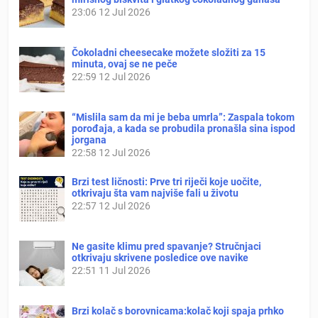
23:06
12 Jul 2026
Čokoladni cheesecake možete složiti za 15
minuta, ovaj se ne peče
22:59
12 Jul 2026
“Mislila sam da mi je beba umrla”: Zaspala tokom
porođaja, a kada se probudila pronašla sina ispod
jorgana
22:58
12 Jul 2026
Brzi test ličnosti: Prve tri riječi koje uočite,
otkrivaju šta vam najviše fali u životu
22:57
12 Jul 2026
Ne gasite klimu pred spavanje? Stručnjaci
otkrivaju skrivene posledice ove navike
22:51
11 Jul 2026
Brzi kolač s borovnicama:kolač koji spaja prhko