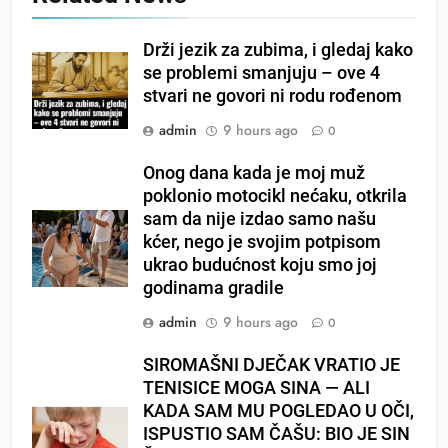
Drži jezik za zubima, i gledaj kako
se problemi smanjuju – ove 4
stvari ne govori ni rodu rođenom
admin
9 hours ago
0
Onog dana kada je moj muž
poklonio motocikl nećaku, otkrila
sam da nije izdao samo našu
kćer, nego je svojim potpisom
ukrao budućnost koju smo joj
godinama gradile
admin
9 hours ago
0
SIROMAŠNI DJEČAK VRATIO JE
TENISICE MOGA SINA — ALI
KADA SAM MU POGLEDAO U OČI,
ISPUSTIO SAM ČAŠU: BIO JE SIN