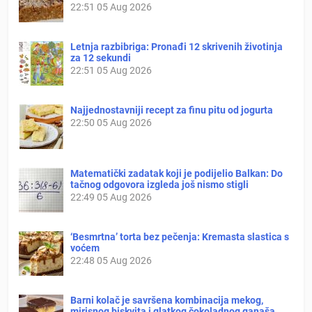
22:51
05 Aug 2026
Letnja razbibriga: Pronađi 12 skrivenih životinja
za 12 sekundi
22:51
05 Aug 2026
Najjednostavniji recept za finu pitu od jogurta
22:50
05 Aug 2026
Matematički zadatak koji je podijelio Balkan: Do
tačnog odgovora izgleda još nismo stigli
22:49
05 Aug 2026
‘Besmrtna’ torta bez pečenja: Kremasta slastica s
voćem
22:48
05 Aug 2026
Barni kolač je savršena kombinacija mekog,
mirisnog biskvita i glatkog čokoladnog ganaša