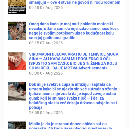
smanjuju – ove 4 stvari ne govori ni rodu rođenom
00:18
07 Aug 2026
Onog dana kada je moj muž poklonio motocikl
nećaku, otkrila sam da nije izdao samo našu kćer,
nego je svojim potpisom ukrao budućnost koju
smo joj godinama gradile
00:15
07 Aug 2026
SIROMAŠNI DJEČAK VRATIO JE TENISICE MOGA
SINA — ALI KADA SAM MU POGLEDAO U OČI,
ISPUSTIO SAM ČAŠU: BIO JE SIN ŽENE ZA KOJU
SU MI REKLI DA JE MRTVA Advertisements
00:08
07 Aug 2026
Dok mi je svekrva čupala infuziju i šaptala da
umrem kako bi se njezin sin već sutradan oženio
ljubavnicom, nije znala da je ispod zavoja ostao
gumb koji je snimao svaku riječ — i da iza
bolničkog stakla već čekaju državna odvjetnica i
policija
23:58
06 Aug 2026
Mislio je da je stranac doneo običan sat na
popravku. Ali kada ga je otvorio, prestao je da