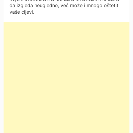
da izgleda neugledno, već može i mnogo oštetiti
vaše cijevi.