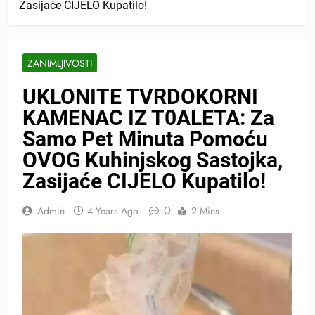
Zasijaće CIJELO Kupatilo!
ZANIMLJIVOSTI
UKLONITE TVRDOKORNI
KAMENAC IZ T0ALETA: Za
Samo Pet Minuta Pomoću
OVOG Kuhinjskog Sastojka,
Zasijaće CIJELO Kupatilo!
0
Admin
4 Years Ago
2 Mins