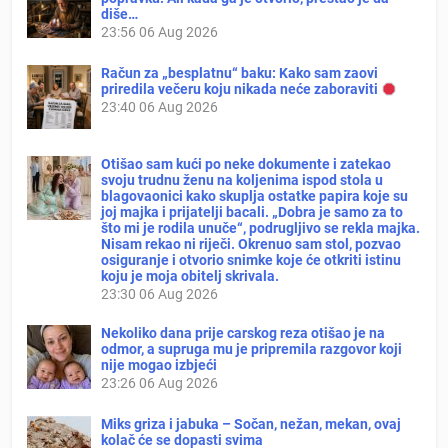
diše…
23:56
06 Aug 2026
Račun za „besplatnu“ baku: Kako sam zaovi
priredila večeru koju nikada neće zaboraviti
23:40
06 Aug 2026
Otišao sam kući po neke dokumente i zatekao
svoju trudnu ženu na koljenima ispod stola u
blagovaonici kako skuplja ostatke papira koje su
joj majka i prijatelji bacali. „Dobra je samo za to
što mi je rodila unuče“, podrugljivo se rekla majka.
Nisam rekao ni riječi. Okrenuo sam stol, pozvao
osiguranje i otvorio snimke koje će otkriti istinu
koju je moja obitelj skrivala.
23:30
06 Aug 2026
Nekoliko dana prije carskog reza otišao je na
odmor, a supruga mu je pripremila razgovor koji
nije mogao izbjeći
23:26
06 Aug 2026
Miks griza i jabuka – Sočan, nežan, mekan, ovaj
kolač će se dopasti svima