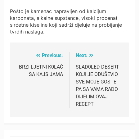
Pošto je kamenac napravljen od kalcijum
karbonata, alkalne supstance, visoki procenat
sirćetne kiseline koji sadrži djeluje na probijanje
tvrdih naslaga.
Previous:
Next:
Post
navigation
BRZI LJETNI K0LAČ
SLAD0LED DESERT
SA KAJSIJAMA
KOJI JE ODUŠEVIO
SVE MOJE GOSTE
PA SA VAMA RADO
DIJELIM OVAJ
RECEPT