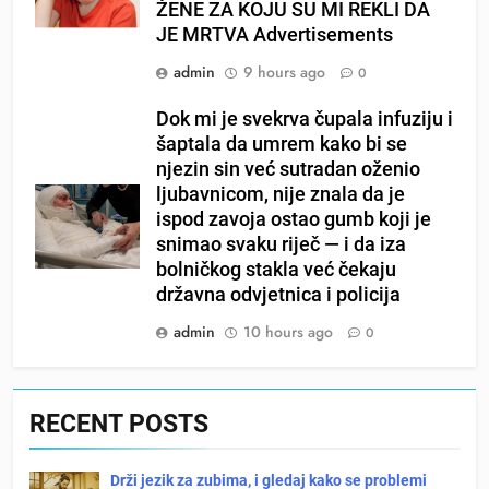
ŽENE ZA KOJU SU MI REKLI DA
JE MRTVA Advertisements
admin
9 hours ago
0
Dok mi je svekrva čupala infuziju i
šaptala da umrem kako bi se
njezin sin već sutradan oženio
ljubavnicom, nije znala da je
ispod zavoja ostao gumb koji je
snimao svaku riječ — i da iza
bolničkog stakla već čekaju
državna odvjetnica i policija
admin
10 hours ago
0
RECENT POSTS
Drži jezik za zubima, i gledaj kako se problemi