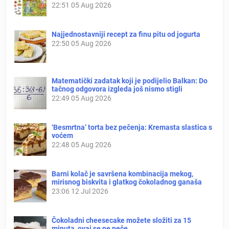
22:51
05 Aug 2026
Najjednostavniji recept za finu pitu od jogurta
22:50
05 Aug 2026
Matematički zadatak koji je podijelio Balkan: Do
tačnog odgovora izgleda još nismo stigli
22:49
05 Aug 2026
‘Besmrtna’ torta bez pečenja: Kremasta slastica s
voćem
22:48
05 Aug 2026
Barni kolač je savršena kombinacija mekog,
mirisnog biskvita i glatkog čokoladnog ganaša
23:06
12 Jul 2026
Čokoladni cheesecake možete složiti za 15
minuta, ovaj se ne peče