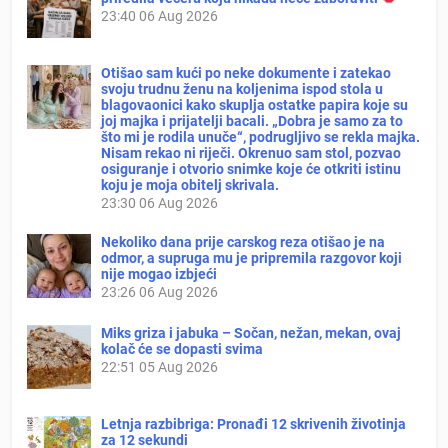
23:40
06 Aug 2026
Otišao sam kući po neke dokumente i zatekao
svoju trudnu ženu na koljenima ispod stola u
blagovaonici kako skuplja ostatke papira koje su
joj majka i prijatelji bacali. „Dobra je samo za to
što mi je rodila unuče“, podrugljivo se rekla majka.
Nisam rekao ni riječi. Okrenuo sam stol, pozvao
osiguranje i otvorio snimke koje će otkriti istinu
koju je moja obitelj skrivala.
23:30
06 Aug 2026
Nekoliko dana prije carskog reza otišao je na
odmor, a supruga mu je pripremila razgovor koji
nije mogao izbjeći
23:26
06 Aug 2026
Miks griza i jabuka – Sočan, nežan, mekan, ovaj
kolač će se dopasti svima
22:51
05 Aug 2026
Letnja razbibriga: Pronađi 12 skrivenih životinja
za 12 sekundi