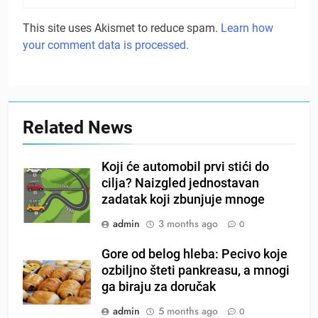
This site uses Akismet to reduce spam.
Learn how
your comment data is processed.
Related News
Koji će automobil prvi stići do
cilja? Naizgled jednostavan
zadatak koji zbunjuje mnoge
admin
3 months ago
0
Gore od belog hleba: Pecivo koje
ozbiljno šteti pankreasu, a mnogi
ga biraju za doručak
admin
5 months ago
0