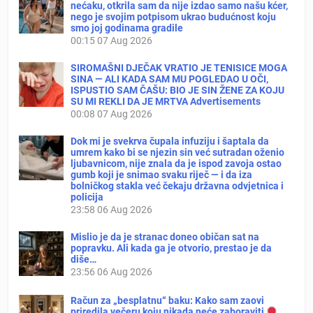
nećaku, otkrila sam da nije izdao samo našu kćer,
nego je svojim potpisom ukrao budućnost koju
smo joj godinama gradile
00:15
07 Aug 2026
SIROMAŠNI DJEČAK VRATIO JE TENISICE MOGA
SINA — ALI KADA SAM MU POGLEDAO U OČI,
ISPUSTIO SAM ČAŠU: BIO JE SIN ŽENE ZA KOJU
SU MI REKLI DA JE MRTVA Advertisements
00:08
07 Aug 2026
Dok mi je svekrva čupala infuziju i šaptala da
umrem kako bi se njezin sin već sutradan oženio
ljubavnicom, nije znala da je ispod zavoja ostao
gumb koji je snimao svaku riječ — i da iza
bolničkog stakla već čekaju državna odvjetnica i
policija
23:58
06 Aug 2026
Mislio je da je stranac doneo običan sat na
popravku. Ali kada ga je otvorio, prestao je da
diše…
23:56
06 Aug 2026
Račun za „besplatnu“ baku: Kako sam zaovi
priredila večeru koju nikada neće zaboraviti