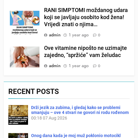
RANI SIMPTOMI moždanog udara
koji se javljaju osobito kod žena!
Vrijedi znati o njima…
admin
1 year ago
0
Ove vitamine nipošto ne uzimajte
zajedno, “spržiće” vam želudac
admin
1 year ago
0
RECENT POSTS
Drži jezik za zubima, i gledaj kako se problemi
smanjuju – ove 4 stvari ne govori ni rodu rođenom
00:18
07 Aug 2026
Onog dana kada je moj muž poklonio motocikl