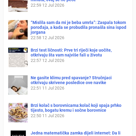
22:59
12 Jul 2026
“Mislila sam da mi je beba umrla”: Zaspala tokom
porođaja, a kada se probudila pronašla sina ispod
jorgana
22:58
12 Jul 2026
Brzi test ličnosti: Prve tri riječi koje uočite,
otkrivaju šta vam najviše fali u životu
22:57
12 Jul 2026
Ne gasite klimu pred spavanje? Stručnjaci
otkrivaju skrivene posledice ove navike
22:51
11 Jul 2026
Brzi kolač s borovnicama:kolač koji spaja prhko
tijesto, bogatu kremu i sočne borovnice
22:50
11 Jul 2026
Jedna matematička zamka dijeli internet: Da li