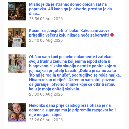
Mislio je da je stranac doneo običan sat na
popravku. Ali kada ga je otvorio, prestao je da
diše…
23:56
06 Aug 2026
Račun za „besplatnu“ baku: Kako sam zaovi
priredila večeru koju nikada neće zaboraviti
23:40
06 Aug 2026
Otišao sam kući po neke dokumente i zatekao
svoju trudnu ženu na koljenima ispod stola u
blagovaonici kako skuplja ostatke papira koje su
joj majka i prijatelji bacali. „Dobra je samo za to
što mi je rodila unuče“, podrugljivo se rekla majka.
Nisam rekao ni riječi. Okrenuo sam stol, pozvao
osiguranje i otvorio snimke koje će otkriti istinu
koju je moja obitelj skrivala.
23:30
06 Aug 2026
Nekoliko dana prije carskog reza otišao je na
odmor, a supruga mu je pripremila razgovor koji
nije mogao izbjeći
23:26
06 Aug 2026