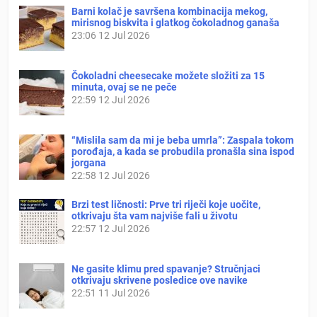
Barni kolač je savršena kombinacija mekog,
mirisnog biskvita i glatkog čokoladnog ganaša
23:06
12 Jul 2026
Čokoladni cheesecake možete složiti za 15
minuta, ovaj se ne peče
22:59
12 Jul 2026
“Mislila sam da mi je beba umrla”: Zaspala tokom
porođaja, a kada se probudila pronašla sina ispod
jorgana
22:58
12 Jul 2026
Brzi test ličnosti: Prve tri riječi koje uočite,
otkrivaju šta vam najviše fali u životu
22:57
12 Jul 2026
Ne gasite klimu pred spavanje? Stručnjaci
otkrivaju skrivene posledice ove navike
22:51
11 Jul 2026