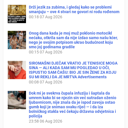
Drži jezik za zubima, i gledaj kako se problemi
smanjuju – ove 4 stvari ne govori ni rodu rođenom
00:18
07 Aug 2026
Onog dana kada je moj muž poklonio motocikl
nećaku, otkrila sam da nije izdao samo našu kćer,
nego je svojim potpisom ukrao budućnost koju
smo joj godinama gradile
00:15
07 Aug 2026
SIROMAŠNI DJEČAK VRATIO JE TENISICE MOGA
SINA — ALI KADA SAM MU POGLEDAO U OČI,
ISPUSTIO SAM ČAŠU: BIO JE SIN ŽENE ZA KOJU
SU MI REKLI DA JE MRTVA Advertisements
00:08
07 Aug 2026
Dok mi je svekrva čupala infuziju i šaptala da
umrem kako bi se njezin sin već sutradan oženio
ljubavnicom, nije znala da je ispod zavoja ostao
gumb koji je snimao svaku riječ — i da iza
bolničkog stakla već čekaju državna odvjetnica i
policija
23:58
06 Aug 2026