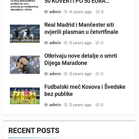
50 KOVERTI PO 50 EURA…
admin
4 years ago
0
Real Madrid i Mančester siti
ovjerili plasman u četvrtfinale
admin
5 years ago
0
Otkrivaju nove detalje o smrti
Dijega Maradone
admin
5 years ago
0
Fudbalski meč Kosova i Švedske
bez publike
admin
5 years ago
0
RECENT POSTS