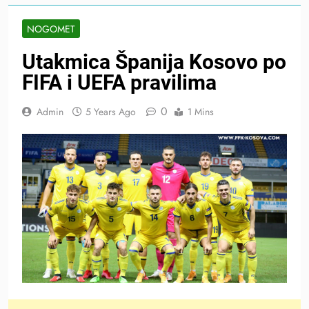
NOGOMET
Utakmica Španija Kosovo po
FIFA i UEFA pravilima
0
Admin
5 Years Ago
1 Mins