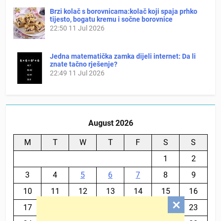
Brzi kolač s borovnicama:kolač koji spaja prhko
tijesto, bogatu kremu i sočne borovnice
22:50
11 Jul 2026
Jedna matematička zamka dijeli internet: Da li
znate tačno rješenje?
22:49
11 Jul 2026
August 2026
M
T
W
T
F
S
S
1
2
3
4
5
6
7
8
9
10
11
12
13
14
15
16
17
18
19
20
21
22
23