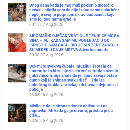
Onog dana kada je moj muž poklonio motocikl
nećaku, otkrila sam da nije izdao samo našu kćer,
nego je svojim potpisom ukrao budućnost koju
smo joj godinama gradile
00:15
07 Aug 2026
SIROMAŠNI DJEČAK VRATIO JE TENISICE MOGA
SINA — ALI KADA SAM MU POGLEDAO U OČI,
ISPUSTIO SAM ČAŠU: BIO JE SIN ŽENE ZA KOJU
SU MI REKLI DA JE MRTVA Advertisements
00:08
07 Aug 2026
Dok mi je svekrva čupala infuziju i šaptala da
umrem kako bi se njezin sin već sutradan oženio
ljubavnicom, nije znala da je ispod zavoja ostao
gumb koji je snimao svaku riječ — i da iza
bolničkog stakla već čekaju državna odvjetnica i
policija
23:58
06 Aug 2026
Mislio je da je stranac doneo običan sat na
popravku. Ali kada ga je otvorio, prestao je da
diše…
23:56
06 Aug 2026