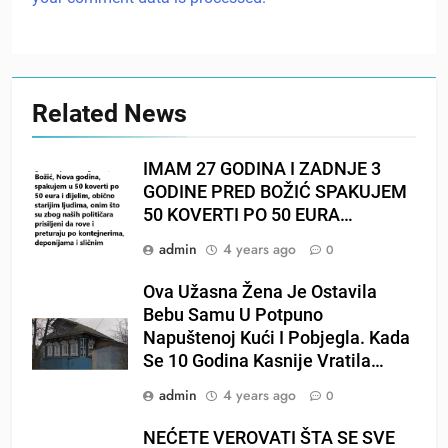
Related News
IMAM 27 GODINA I ZADNJE 3
GODINE PRED BOŽIĆ SPAKUJEM
50 KOVERTI PO 50 EURA…
admin
4 years ago
0
Ova Užasna Žena Je Ostavila
Bebu Samu U Potpuno
Napuštenoj Kući I Pobjegla. Kada
Se 10 Godina Kasnije Vratila…
admin
4 years ago
0
NEĆETE VEROVATI ŠTA SE SVE