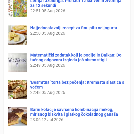
Letnja razbibriga: Pronađi 12 skrivenih životinja
za 12 sekundi
22:51
05 Aug 2026
Najjednostavniji recept za finu pitu od jogurta
22:50
05 Aug 2026
Matematički zadatak koji je podijelio Balkan: Do
tačnog odgovora izgleda još nismo stigli
22:49
05 Aug 2026
‘Besmrtna’ torta bez pečenja: Kremasta slastica s
voćem
22:48
05 Aug 2026
Barni kolač je savršena kombinacija mekog,
mirisnog biskvita i glatkog čokoladnog ganaša
23:06
12 Jul 2026