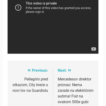
Previous:
Next:
Post
navigation
Pellegrini pred
Mercedesov direktor
otkazom, City kreće u
priznao: Nema
novi lov na Guardiolu
zarade na električnim
autima! Fiat na
svakom 500e gubi