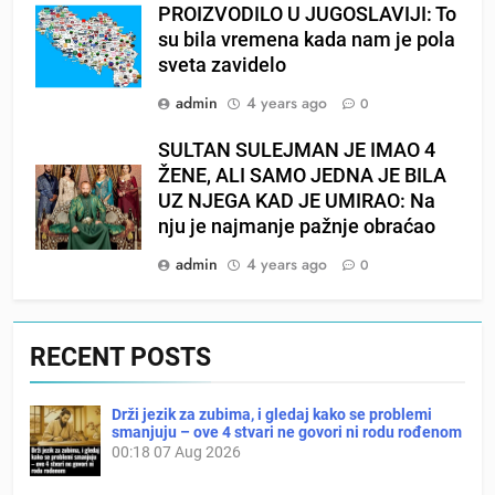
PROIZVODILO U JUGOSLAVIJI: To
su bila vremena kada nam je pola
sveta zavidelo
admin
4 years ago
0
SULTAN SULEJMAN JE IMAO 4
ŽENE, ALI SAMO JEDNA JE BILA
UZ NJEGA KAD JE UMIRAO: Na
nju je najmanje pažnje obraćao
admin
4 years ago
0
RECENT POSTS
Drži jezik za zubima, i gledaj kako se problemi
smanjuju – ove 4 stvari ne govori ni rodu rođenom
00:18
07 Aug 2026