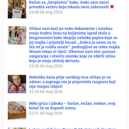
Račun za „besplatnu“ baku: Kako sam zaovi
priredila večeru koju nikada neće zaboraviti
23:40
06 Aug 2026
Otišao sam kući po neke dokumente i zatekao
svoju trudnu ženu na koljenima ispod stola u
blagovaonici kako skuplja ostatke papira koje su
joj majka i prijatelji bacali. „Dobra je samo za to
što mi je rodila unuče“, podrugljivo se rekla majka.
Nisam rekao ni riječi. Okrenuo sam stol, pozvao
osiguranje i otvorio snimke koje će otkriti istinu
koju je moja obitelj skrivala.
23:30
06 Aug 2026
Nekoliko dana prije carskog reza otišao je na
odmor, a supruga mu je pripremila razgovor koji
nije mogao izbjeći
23:26
06 Aug 2026
Miks griza i jabuka – Sočan, nežan, mekan, ovaj
kolač će se dopasti svima
22:51
05 Aug 2026