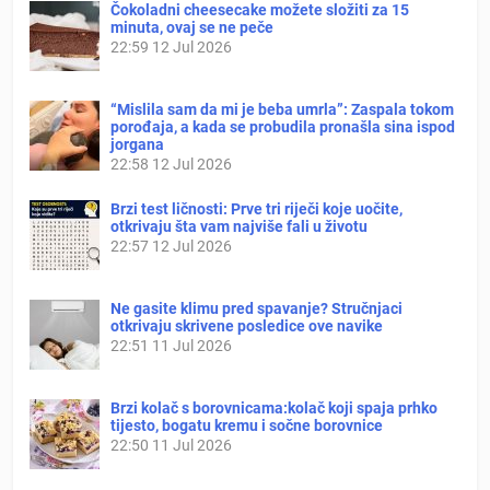
Čokoladni cheesecake možete složiti za 15
minuta, ovaj se ne peče
22:59
12 Jul 2026
“Mislila sam da mi je beba umrla”: Zaspala tokom
porođaja, a kada se probudila pronašla sina ispod
jorgana
22:58
12 Jul 2026
Brzi test ličnosti: Prve tri riječi koje uočite,
otkrivaju šta vam najviše fali u životu
22:57
12 Jul 2026
Ne gasite klimu pred spavanje? Stručnjaci
otkrivaju skrivene posledice ove navike
22:51
11 Jul 2026
Brzi kolač s borovnicama:kolač koji spaja prhko
tijesto, bogatu kremu i sočne borovnice
22:50
11 Jul 2026