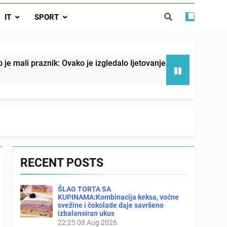
o je izgledalo ljetovanje u Jugoslaviji
IT
SPORT
spavati mirno pokraj otvorenog prozora
 ove 4 stvari ne govori ni rodu rođenom
k: Ovako je izgledalo ljetovanje u Jugoslaviji
RECENT POSTS
ŠLAG TORTA SA
KUPINAMA:Kombinacija keksa, voćne
svežine i čokolade daje savršeno
izbalansiran ukus
22:25
08 Aug 2026