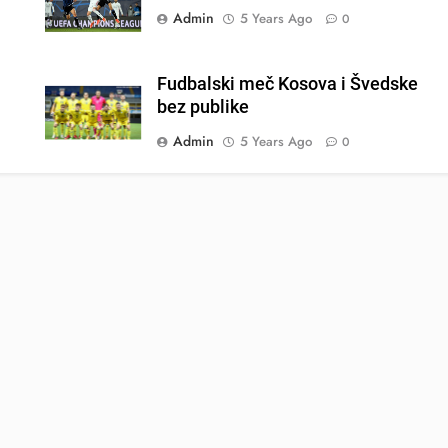
Admin
5 Years Ago
0
Fudbalski meč Kosova i Švedske
bez publike
Admin
5 Years Ago
0