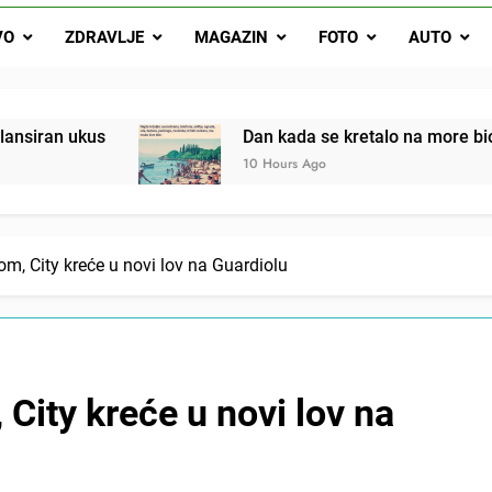
Dan kada se kretalo na more bio je mali praznik: Ovak
VO
ZDRAVLJE
MAGAZIN
FOTO
AUTO
Malo kvasca i meda i cijelu noć ćete 
Drži jezik za zubima, i gledaj kako se problemi smanjuju –
Dan kada se kretalo na more bio je mali prazni
10 Hours Ago
om, City kreće u novi lov na Guardiolu
 City kreće u novi lov na