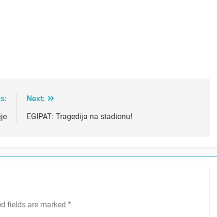
s:
Next:
ije
EGIPAT: Tragedija na stadionu!
ed fields are marked
*