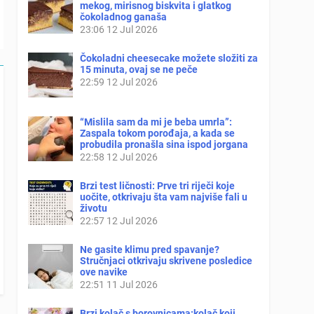
mekog, mirisnog biskvita i glatkog
čokoladnog ganaša
23:06
12 Jul 2026
Čokoladni cheesecake možete složiti za
15 minuta, ovaj se ne peče
22:59
12 Jul 2026
“Mislila sam da mi je beba umrla”:
Zaspala tokom porođaja, a kada se
probudila pronašla sina ispod jorgana
22:58
12 Jul 2026
Brzi test ličnosti: Prve tri riječi koje
uočite, otkrivaju šta vam najviše fali u
životu
22:57
12 Jul 2026
Ne gasite klimu pred spavanje?
Stručnjaci otkrivaju skrivene posledice
ove navike
22:51
11 Jul 2026
Brzi kolač s borovnicama:kolač koji