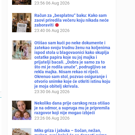
23:56
06 Aug 2026
Račun za „besplatnu“ baku: Kako sam
zaovi priredila večeru koju nikada neće
zaboraviti
23:40
06 Aug 2026
Otišao sam kući po neke dokumente i
zatekao svoju trudnu ženu na koljenima
ispod stola u blagovaonici kako skuplja
ostatke papira koje su joj majka i
prijatelji bacali. „Dobra je samo za to
što mi je rodila unuče“, podrugljivo se
rekla majka. Nisam rekao ni riječi.
Okrenuo sam stol, pozvao osiguranje i
otvorio snimke koje će otkriti istinu koju
je moja obitelj skrivala.
23:30
06 Aug 2026
Nekoliko dana prije carskog reza otišao
je na odmor, a supruga mu je pripremila
razgovor koji nije mogao izbjeći
23:26
06 Aug 2026
Miks griza i jabuka – Sočan, nežan,