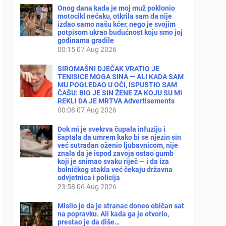
Onog dana kada je moj muž poklonio
motocikl nećaku, otkrila sam da nije
izdao samo našu kćer, nego je svojim
potpisom ukrao budućnost koju smo joj
godinama gradile
00:15
07 Aug 2026
SIROMAŠNI DJEČAK VRATIO JE
TENISICE MOGA SINA — ALI KADA SAM
MU POGLEDAO U OČI, ISPUSTIO SAM
ČAŠU: BIO JE SIN ŽENE ZA KOJU SU MI
REKLI DA JE MRTVA Advertisements
00:08
07 Aug 2026
Dok mi je svekrva čupala infuziju i
šaptala da umrem kako bi se njezin sin
već sutradan oženio ljubavnicom, nije
znala da je ispod zavoja ostao gumb
koji je snimao svaku riječ — i da iza
bolničkog stakla već čekaju državna
odvjetnica i policija
23:58
06 Aug 2026
Mislio je da je stranac doneo običan sat
na popravku. Ali kada ga je otvorio,
prestao je da diše…