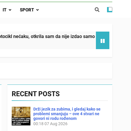
da nije izdao samo našu kćer, nego je
IT
SPORT
ućnost koju smo joj godinama gradile
 SAM MU POGLEDAO U OČI, ISPUSTIO
I REKLI DA JE MRTVA Advertisements
in sin već sutradan oženio ljubavnicom,
otkrila sam da nije izdao samo našu kćer, nego je svojim pot
 — i da iza bolničkog stakla već čekaju
državna odvjetnica i policija
RECENT POSTS
Drži jezik za zubima, i gledaj kako se
problemi smanjuju – ove 4 stvari ne
govori ni rodu rođenom
00:18
07 Aug 2026