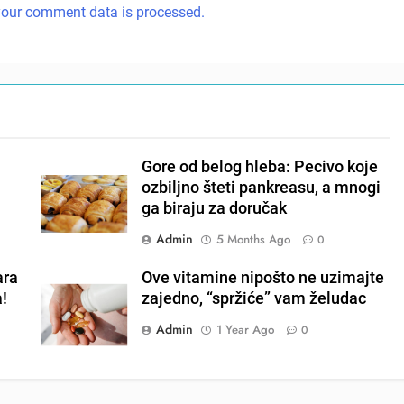
our comment data is processed.
Gore od belog hleba: Pecivo koje
ozbiljno šteti pankreasu, a mnogi
ga biraju za doručak
Admin
5 Months Ago
0
ara
Ove vitamine nipošto ne uzimajte
a!
zajedno, “spržiće” vam želudac
Admin
1 Year Ago
0