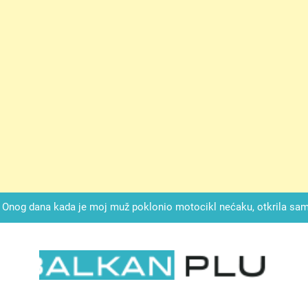
ok mi je svekrva čupala infuziju i šaptala da umrem kako bi se njez
nije znala da je ispod zavoja ostao gumb koji je snimao svaku riječ
Drži jezik za zubima, i gledaj kako se problemi smanjuju –
Onog dana kada je moj muž poklonio motocikl nećaku, otkrila sam 
svojim potpisom ukrao bud
SIROMAŠNI DJEČAK VRATIO JE TENISICE MOGA SINA — ALI KADA
SAM ČAŠU: BIO JE SIN ŽENE ZA KOJU SU M
ok mi je svekrva čupala infuziju i šaptala da umrem kako bi se njez
nije znala da je ispod zavoja ostao gumb koji je snimao svaku riječ
LKAN PLUS
Drži jezik za zubima, i gledaj kako se problemi smanjuju –