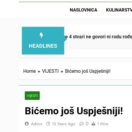
NASLOVNICA
KULINARST
D
lemi smanjuju – ove 4 stvari ne govori ni rodu rođenom
HEADLINES
Home
VIJESTI
Bićemo još Uspješniji!
VIJESTI
Bićemo još Uspješniji!
0
Admin
15 Years Ago
1 Mins