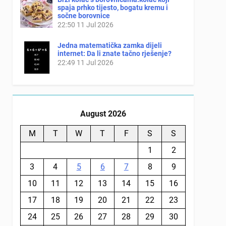
spaja prhko tijesto, bogatu kremu i
sočne borovnice
22:50
11 Jul 2026
Jedna matematička zamka dijeli
internet: Da li znate tačno rješenje?
22:49
11 Jul 2026
August 2026
M
T
W
T
F
S
S
1
2
3
4
5
6
7
8
9
10
11
12
13
14
15
16
17
18
19
20
21
22
23
24
25
26
27
28
29
30