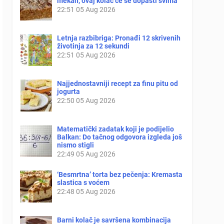
mekan, ovaj kolač će se dopasti svima
22:51
05 Aug 2026
Letnja razbibriga: Pronađi 12 skrivenih
životinja za 12 sekundi
22:51
05 Aug 2026
Najjednostavniji recept za finu pitu od
jogurta
22:50
05 Aug 2026
Matematički zadatak koji je podijelio
Balkan: Do tačnog odgovora izgleda još
nismo stigli
22:49
05 Aug 2026
‘Besmrtna’ torta bez pečenja: Kremasta
slastica s voćem
22:48
05 Aug 2026
Barni kolač je savršena kombinacija