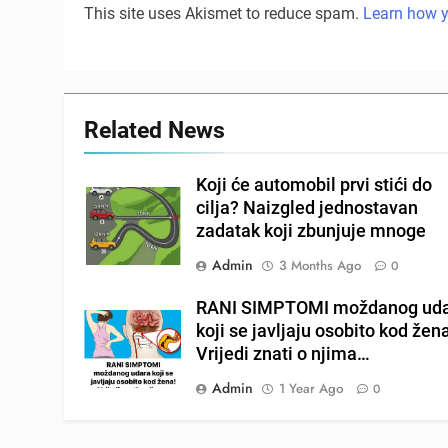
This site uses Akismet to reduce spam.
Learn how y
Related News
Koji će automobil prvi stići do
cilja? Naizgled jednostavan
zadatak koji zbunjuje mnoge
Admin
3 Months Ago
0
RANI SIMPTOMI moždanog ud
koji se javljaju osobito kod žen
Vrijedi znati o njima…
Admin
1 Year Ago
0