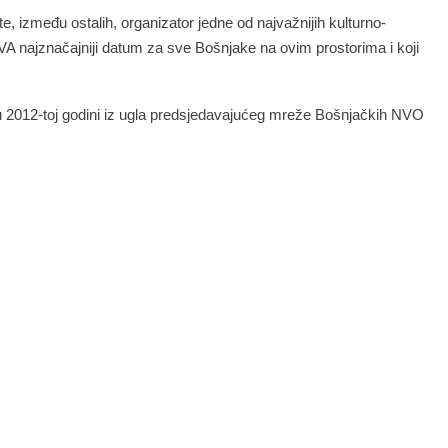
te,
između ostalih, organizator jedne od najvažnijih kulturno-
najznačajniji datum za sve Bošnjake na ovim prostorima i koji
u 2012-toj godini iz ugla predsjedavajućeg mreže Bošnjačkih NVO