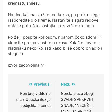
kremastu smjesu.
Na dno kalupa složite red keksa, pa preko njega
rasporedite dio kreme. Nastavite slagati redove
dok ne potrošite sastojke, a završite kremom.
Po želji pospite kokosom, ribanom čokoladom ili
ukrasite prema vlastitom ukusu. Kolač ostavite u
hladnjaku nekoliko sati kako bi se dobro ohladio i
stegnuo.
izvor zadovoljna.hr
Previous:
Next:
Post
navigation
Koji broj vidite na
Gorela plaža zbog
slici? Optička iluzija
SVAĐE SVEKRVE I
podijelila internet
SNAJE: “NEĆEŠ TI
MENI DA PRIČAŠ