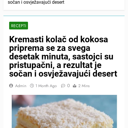
sočan i osvježavajući desert
RECEPTI
Kremasti kolač od kokosa
priprema se za svega
desetak minuta, sastojci su
pristupačni, a rezultat je
sočan i osvježavajući desert
0
Admin
1 Month Ago
2 Mins