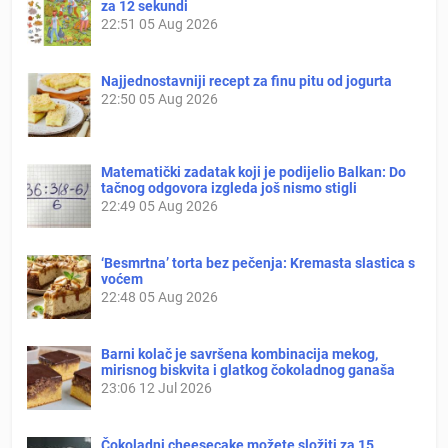
za 12 sekundi
22:51
05 Aug 2026
Najjednostavniji recept za finu pitu od jogurta
22:50
05 Aug 2026
Matematički zadatak koji je podijelio Balkan: Do
tačnog odgovora izgleda još nismo stigli
22:49
05 Aug 2026
‘Besmrtna’ torta bez pečenja: Kremasta slastica s
voćem
22:48
05 Aug 2026
Barni kolač je savršena kombinacija mekog,
mirisnog biskvita i glatkog čokoladnog ganaša
23:06
12 Jul 2026
Čokoladni cheesecake možete složiti za 15