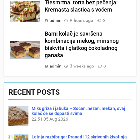
‘Besmrtna’ torta bez pečenja:
Kremasta slastica s voćem
admin
9 hours ago
0
Barni kolač je savršena
kombinacija mekog, mirisnog
biskvita i glatkog čokoladnog
ganaša
admin
3 weeks ago
0
RECENT POSTS
Miks griza i jabuka – Sočan, nežan, mekan, ovaj
kolač će se dopasti svima
22:51
05 Aug 2026
Letnja razbibriga: Pronađi 12 skrivenih životinja