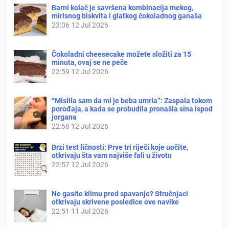
Barni kolač je savršena kombinacija mekog,
mirisnog biskvita i glatkog čokoladnog ganaša
23:06
12 Jul 2026
Čokoladni cheesecake možete složiti za 15
minuta, ovaj se ne peče
22:59
12 Jul 2026
“Mislila sam da mi je beba umrla”: Zaspala tokom
porođaja, a kada se probudila pronašla sina ispod
jorgana
22:58
12 Jul 2026
Brzi test ličnosti: Prve tri riječi koje uočite,
otkrivaju šta vam najviše fali u životu
22:57
12 Jul 2026
Ne gasite klimu pred spavanje? Stručnjaci
otkrivaju skrivene posledice ove navike
22:51
11 Jul 2026