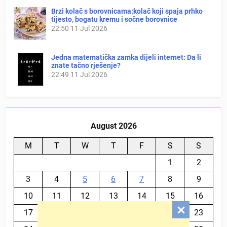
Brzi kolač s borovnicama:kolač koji spaja prhko
tijesto, bogatu kremu i sočne borovnice
22:50
11 Jul 2026
Jedna matematička zamka dijeli internet: Da li
znate tačno rješenje?
22:49
11 Jul 2026
August 2026
M
T
W
T
F
S
S
1
2
3
4
5
6
7
8
9
10
11
12
13
14
15
16
17
18
19
20
21
22
23