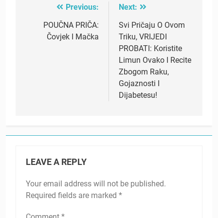
Previous:
Next:
Post
navigation
POUČNA PRIČA:
Svi Pričaju O Ovom
Čovjek I Mačka
Triku, VRIJEDI
PROBATI: Koristite
Limun Ovako I Recite
Zbogom Raku,
Gojaznosti I
Dijabetesu!
LEAVE A REPLY
Your email address will not be published.
Required fields are marked
*
Comment
*