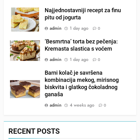
Najjednostavniji recept za finu
pitu od jogurta
admin
1 day ago
0
‘Besmrtna’ torta bez pečenja:
Kremasta slastica s voćem
admin
1 day ago
0
Barni kolač je savršena
kombinacija mekog, mirisnog
biskvita i glatkog čokoladnog
ganaša
admin
4 weeks ago
0
RECENT POSTS