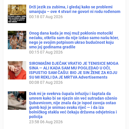
Drži jezik za zubima, i gledaj kako se problemi
smanjuju – ove 4 stvari ne govori ni rodu rođenom
00:18
07 Aug 2026
Onog dana kada je moj muž poklonio motocikl
nećaku, otkrila sam da nije izdao samo našu kćer,
nego je svojim potpisom ukrao budućnost koju
smo joj godinama gradile
00:15
07 Aug 2026
SIROMAŠNI DJEČAK VRATIO JE TENISICE MOGA
SINA — ALI KADA SAM MU POGLEDAO U OČI,
ISPUSTIO SAM ČAŠU: BIO JE SIN ŽENE ZA KOJU
SU MI REKLI DA JE MRTVA Advertisements
00:08
07 Aug 2026
Dok mi je svekrva čupala infuziju i šaptala da
umrem kako bi se njezin sin već sutradan oženio
ljubavnicom, nije znala da je ispod zavoja ostao
gumb koji je snimao svaku riječ — i da iza
bolničkog stakla već čekaju državna odvjetnica i
policija
23:58
06 Aug 2026