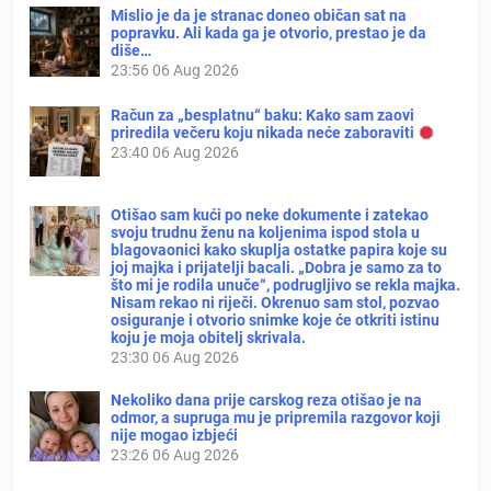
Mislio je da je stranac doneo običan sat na
popravku. Ali kada ga je otvorio, prestao je da
diše…
23:56
06 Aug 2026
Račun za „besplatnu“ baku: Kako sam zaovi
priredila večeru koju nikada neće zaboraviti
23:40
06 Aug 2026
Otišao sam kući po neke dokumente i zatekao
svoju trudnu ženu na koljenima ispod stola u
blagovaonici kako skuplja ostatke papira koje su
joj majka i prijatelji bacali. „Dobra je samo za to
što mi je rodila unuče“, podrugljivo se rekla majka.
Nisam rekao ni riječi. Okrenuo sam stol, pozvao
osiguranje i otvorio snimke koje će otkriti istinu
koju je moja obitelj skrivala.
23:30
06 Aug 2026
Nekoliko dana prije carskog reza otišao je na
odmor, a supruga mu je pripremila razgovor koji
nije mogao izbjeći
23:26
06 Aug 2026