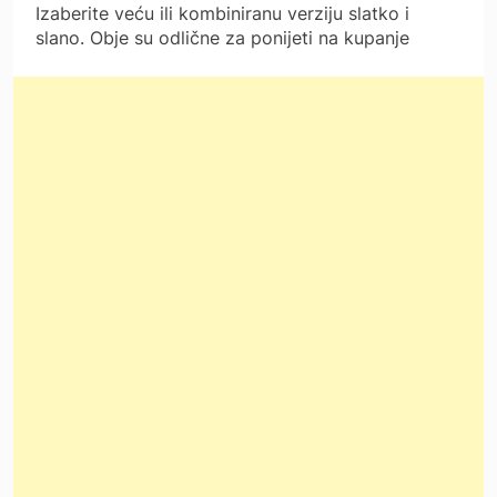
Izaberite veću ili kombiniranu verziju slatko i
slano. Obje su odlične za ponijeti na kupanje