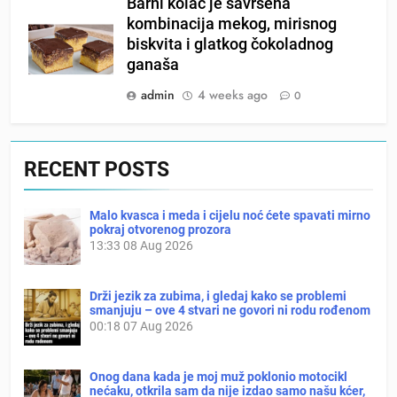
Barni kolač je savršena
kombinacija mekog, mirisnog
biskvita i glatkog čokoladnog
ganaša
admin
4 weeks ago
0
RECENT POSTS
Malo kvasca i meda i cijelu noć ćete spavati mirno
pokraj otvorenog prozora
13:33
08 Aug 2026
Drži jezik za zubima, i gledaj kako se problemi
smanjuju – ove 4 stvari ne govori ni rodu rođenom
00:18
07 Aug 2026
Onog dana kada je moj muž poklonio motocikl
nećaku, otkrila sam da nije izdao samo našu kćer,