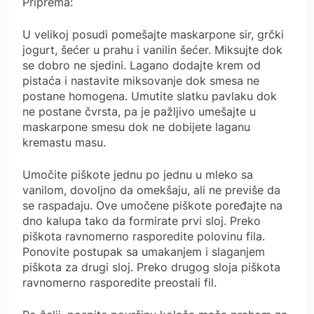
Priprema:
U velikoj posudi pomešajte maskarpone sir, grčki
jogurt, šećer u prahu i vanilin šećer. Miksujte dok
se dobro ne sjedini. Lagano dodajte krem od
pistaća i nastavite miksovanje dok smesa ne
postane homogena. Umutite slatku pavlaku dok
ne postane čvrsta, pa je pažljivo umešajte u
maskarpone smesu dok ne dobijete laganu
kremastu masu.
Umočite piškote jednu po jednu u mleko sa
vanilom, dovoljno da omekšaju, ali ne previše da
se raspadaju. Ove umočene piškote poređajte na
dno kalupa tako da formirate prvi sloj. Preko
piškota ravnomerno rasporedite polovinu fila.
Ponovite postupak sa umakanjem i slaganjem
piškota za drugi sloj. Preko drugog sloja piškota
ravnomerno rasporedite preostali fil.