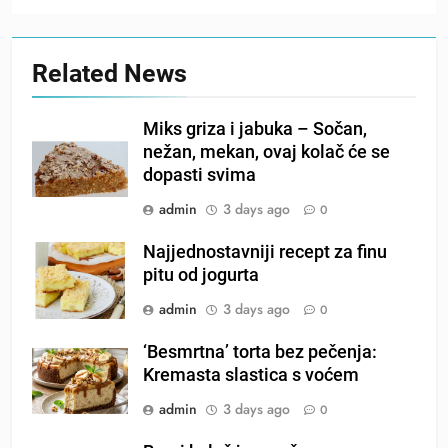
Related News
Miks griza i jabuka – Sočan,
nežan, mekan, ovaj kolač će se
dopasti svima
admin
3 days ago
0
Najjednostavniji recept za finu
pitu od jogurta
admin
3 days ago
0
‘Besmrtna’ torta bez pečenja:
Kremasta slastica s voćem
admin
3 days ago
0