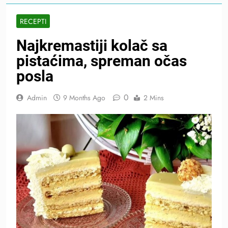
RECEPTI
Najkremastiji kolač sa
pistaćima, spreman očas
posla
0
Admin
9 Months Ago
2 Mins