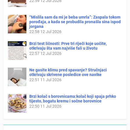
22:59
12 Jul 2026
“Mislila sam da mi je beba umrla”: Zaspala tokom
porođaja, a kada se probudila pronašla sina ispod
jorgana
22:58
12 Jul 2026
Brzi test ličnosti: Prve tri riječi koje uočite,
otkrivaju šta vam najviše fali u životu
22:57
12 Jul 2026
Ne gasite klimu pred spavanje? Stručnjaci
otkrivaju skrivene posledice ove navike
22:51
11 Jul 2026
Brzi kolač s borovnicama:kolač koji spaja prhko
tijesto, bogatu kremu i sočne borovnice
22:50
11 Jul 2026