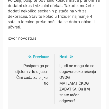
Po želji, pospite površinu kolača mača prahom za
dodatni ukus i vizualni efekat. Takođe, možete
dodati nekoliko seckanih pistaća na vrh za
dekoraciju. Stavite kolač u frižider najmanje 4
sata, a idealno preko noći, da se dobro ohladi i
učvrsti.
izvor novosti.rs
Previous:
Next:
Post
navigation
Posipam ga po
Ljudi ne mogu da se
cijelom vrtu u jesen!
dogovore oko rešenja
Čini čuda za biljke i
OVOG
tlo!
MATEMATIČKOG
ZADATKA: Da li vi
znate tačan
odgovor?