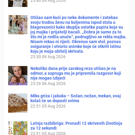
23:40
06 Aug 2026
Otišao sam kući po neke dokumente i zatekao
svoju trudnu ženu na koljenima ispod stola u
blagovaonici kako skuplja ostatke papira koje su
joj majka i prijatelji bacali. „Dobra je samo za to
što mi je rodila unuče“, podrugljivo se rekla majka.
Nisam rekao ni riječi. Okrenuo sam stol, pozvao
osiguranje i otvorio snimke koje će otkriti istinu
koju je moja obitelj skrivala.
23:30
06 Aug 2026
Nekoliko dana prije carskog reza otišao je na
odmor, a supruga mu je pripremila razgovor koji
nije mogao izbjeći
23:26
06 Aug 2026
Miks griza i jabuka – Sočan, nežan, mekan, ovaj
kolač će se dopasti svima
22:51
05 Aug 2026
Letnja razbibriga: Pronađi 12 skrivenih životinja
za 12 sekundi
22:51
05 Aug 2026