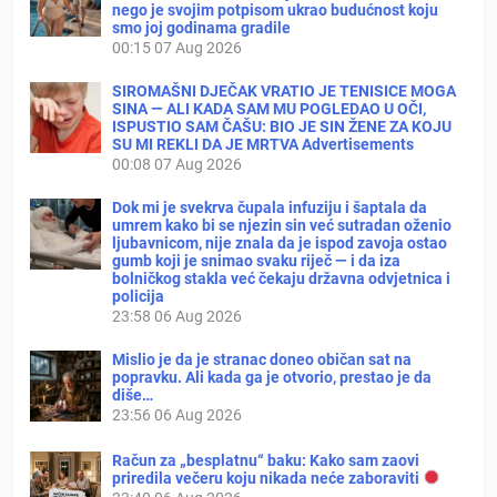
nego je svojim potpisom ukrao budućnost koju
smo joj godinama gradile
00:15
07 Aug 2026
SIROMAŠNI DJEČAK VRATIO JE TENISICE MOGA
SINA — ALI KADA SAM MU POGLEDAO U OČI,
ISPUSTIO SAM ČAŠU: BIO JE SIN ŽENE ZA KOJU
SU MI REKLI DA JE MRTVA Advertisements
00:08
07 Aug 2026
Dok mi je svekrva čupala infuziju i šaptala da
umrem kako bi se njezin sin već sutradan oženio
ljubavnicom, nije znala da je ispod zavoja ostao
gumb koji je snimao svaku riječ — i da iza
bolničkog stakla već čekaju državna odvjetnica i
policija
23:58
06 Aug 2026
Mislio je da je stranac doneo običan sat na
popravku. Ali kada ga je otvorio, prestao je da
diše…
23:56
06 Aug 2026
Račun za „besplatnu“ baku: Kako sam zaovi
priredila večeru koju nikada neće zaboraviti