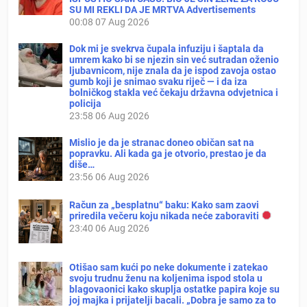
SU MI REKLI DA JE MRTVA Advertisements
00:08
07 Aug 2026
Dok mi je svekrva čupala infuziju i šaptala da
umrem kako bi se njezin sin već sutradan oženio
ljubavnicom, nije znala da je ispod zavoja ostao
gumb koji je snimao svaku riječ — i da iza
bolničkog stakla već čekaju državna odvjetnica i
policija
23:58
06 Aug 2026
Mislio je da je stranac doneo običan sat na
popravku. Ali kada ga je otvorio, prestao je da
diše…
23:56
06 Aug 2026
Račun za „besplatnu“ baku: Kako sam zaovi
priredila večeru koju nikada neće zaboraviti
23:40
06 Aug 2026
Otišao sam kući po neke dokumente i zatekao
svoju trudnu ženu na koljenima ispod stola u
blagovaonici kako skuplja ostatke papira koje su
joj majka i prijatelji bacali. „Dobra je samo za to