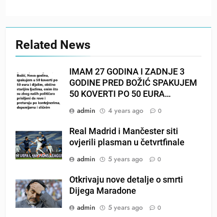
Related News
IMAM 27 GODINA I ZADNJE 3
GODINE PRED BOŽIĆ SPAKUJEM
50 KOVERTI PO 50 EURA…
admin
4 years ago
0
Real Madrid i Mančester siti
ovjerili plasman u četvrtfinale
admin
5 years ago
0
Otkrivaju nove detalje o smrti
Dijega Maradone
admin
5 years ago
0