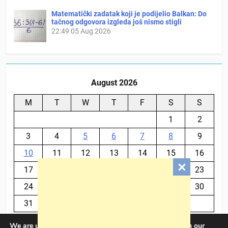
Matematički zadatak koji je podijelio Balkan: Do
tačnog odgovora izgleda još nismo stigli
22:49
05 Aug 2026
August 2026
M
T
W
T
F
S
S
1
2
3
4
5
6
7
8
9
10
11
12
13
14
15
16
17
18
19
20
21
22
23
24
25
26
27
28
29
30
31
We are using cookies to give you the best experience on our