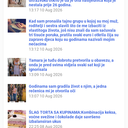
ultrazvuku otkrio je da je ona nasljednica koja je
nestala prije 26 godina.
13:17
10 Aug 2026
Kad sam pronašla tajnu grupu u kojoj su moj muž,
roditelji i sestra slavili što će me izbaciti iz
vlastitoga života, još nisu znali da sam sačuvala
tri tisuće poruka, pratila svaki euro i otkrila čija su
zapravo djeca koju su godinama nazivali mojim
nećacima
13:12
10 Aug 2026
Tamara je tuđu dobrotu pretvorila u obavezu, a
onda je pred svima vidjela svaki sat koji je
ignorisala
13:09
10 Aug 2026
Godinama sam gradila život s njim, a jedna
rečenica mi je otvorila oči
13:07
10 Aug 2026
ŠLAG TORTA SA KUPINAMA:Kombinacija keksa,
voćne svežine i čokolade daje savršeno
izbalansiran ukus
22:25
08 Aug 2026