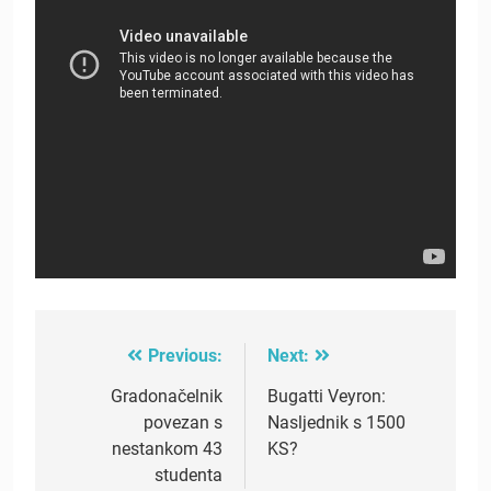
Previous:
Next:
Post
navigation
Gradonačelnik
Bugatti Veyron:
povezan s
Nasljednik s 1500
nestankom 43
KS?
studenta