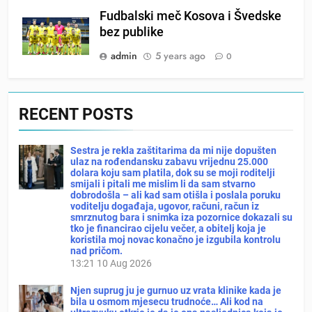
Fudbalski meč Kosova i Švedske
bez publike
admin
5 years ago
0
RECENT POSTS
Sestra je rekla zaštitarima da mi nije dopušten
ulaz na rođendansku zabavu vrijednu 25.000
dolara koju sam platila, dok su se moji roditelji
smijali i pitali me mislim li da sam stvarno
dobrodošla – ali kad sam otišla i poslala poruku
voditelju događaja, ugovor, računi, račun iz
smrznutog bara i snimka iza pozornice dokazali su
tko je financirao cijelu večer, a obitelj koja je
koristila moj novac konačno je izgubila kontrolu
nad pričom.
13:21
10 Aug 2026
Njen suprug ju je gurnuo uz vrata klinike kada je
bila u osmom mjesecu trudnoće… Ali kod na