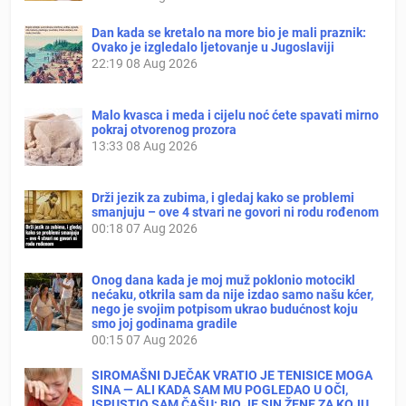
Dan kada se kretalo na more bio je mali praznik:
Ovako je izgledalo ljetovanje u Jugoslaviji
22:19
08 Aug 2026
Malo kvasca i meda i cijelu noć ćete spavati mirno
pokraj otvorenog prozora
13:33
08 Aug 2026
Drži jezik za zubima, i gledaj kako se problemi
smanjuju – ove 4 stvari ne govori ni rodu rođenom
00:18
07 Aug 2026
Onog dana kada je moj muž poklonio motocikl
nećaku, otkrila sam da nije izdao samo našu kćer,
nego je svojim potpisom ukrao budućnost koju
smo joj godinama gradile
00:15
07 Aug 2026
SIROMAŠNI DJEČAK VRATIO JE TENISICE MOGA
SINA — ALI KADA SAM MU POGLEDAO U OČI,
ISPUSTIO SAM ČAŠU: BIO JE SIN ŽENE ZA KOJU