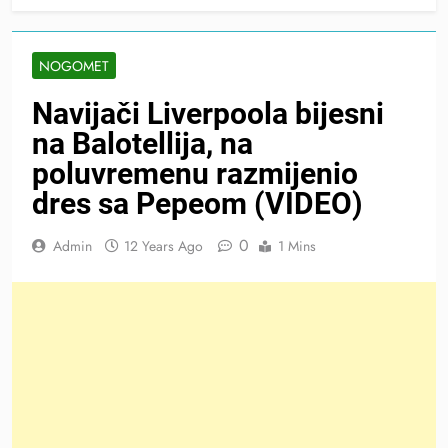
NOGOMET
Navijači Liverpoola bijesni
na Balotellija, na
poluvremenu razmijenio
dres sa Pepeom (VIDEO)
0
Admin
12 Years Ago
1 Mins