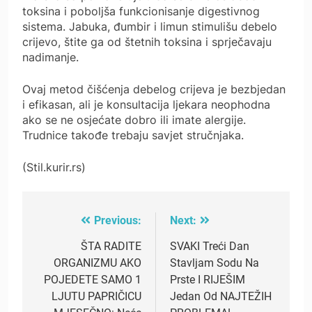
toksina i poboljša funkcionisanje digestivnog
sistema. Jabuka, đumbir i limun stimulišu debelo
crijevo, štite ga od štetnih toksina i sprječavaju
nadimanje.
Ovaj metod čišćenja debelog crijeva je bezbjedan
i efikasan, ali je konsultacija ljekara neophodna
ako se ne osjećate dobro ili imate alergije.
Trudnice takođe trebaju savjet stručnjaka.
(Stil.kurir.rs)
Previous:
Next:
Post
navigation
ŠTA RADITE
SVAKI Treći Dan
ORGANIZMU AKO
Stavljam Sodu Na
POJEDETE SAMO 1
Prste I RIJEŠIM
LJUTU PAPRIČICU
Jedan Od NAJTEŽIH