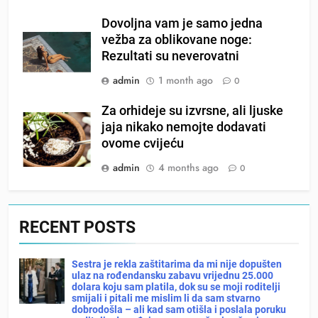
Dovoljna vam je samo jedna
vežba za oblikovane noge:
Rezultati su neverovatni
admin
1 month ago
0
Za orhideje su izvrsne, ali ljuske
jaja nikako nemojte dodavati
ovome cvijeću
admin
4 months ago
0
RECENT POSTS
Sestra je rekla zaštitarima da mi nije dopušten
ulaz na rođendansku zabavu vrijednu 25.000
dolara koju sam platila, dok su se moji roditelji
smijali i pitali me mislim li da sam stvarno
dobrodošla – ali kad sam otišla i poslala poruku