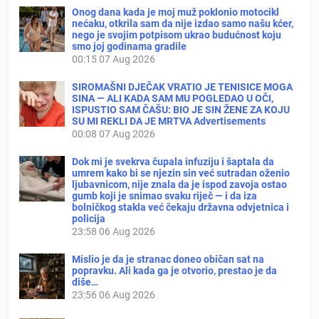
Onog dana kada je moj muž poklonio motocikl
nećaku, otkrila sam da nije izdao samo našu kćer,
nego je svojim potpisom ukrao budućnost koju
smo joj godinama gradile
00:15
07 Aug 2026
SIROMAŠNI DJEČAK VRATIO JE TENISICE MOGA
SINA — ALI KADA SAM MU POGLEDAO U OČI,
ISPUSTIO SAM ČAŠU: BIO JE SIN ŽENE ZA KOJU
SU MI REKLI DA JE MRTVA Advertisements
00:08
07 Aug 2026
Dok mi je svekrva čupala infuziju i šaptala da
umrem kako bi se njezin sin već sutradan oženio
ljubavnicom, nije znala da je ispod zavoja ostao
gumb koji je snimao svaku riječ — i da iza
bolničkog stakla već čekaju državna odvjetnica i
policija
23:58
06 Aug 2026
Mislio je da je stranac doneo običan sat na
popravku. Ali kada ga je otvorio, prestao je da
diše…
23:56
06 Aug 2026