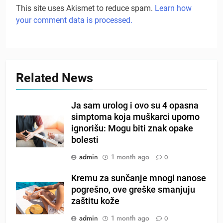
This site uses Akismet to reduce spam.
Learn how
your comment data is processed.
Related News
Ja sam urolog i ovo su 4 opasna
simptoma koja muškarci uporno
ignorišu: Mogu biti znak opake
bolesti
admin
1 month ago
0
Kremu za sunčanje mnogi nanose
pogrešno, ove greške smanjuju
zaštitu kože
admin
1 month ago
0