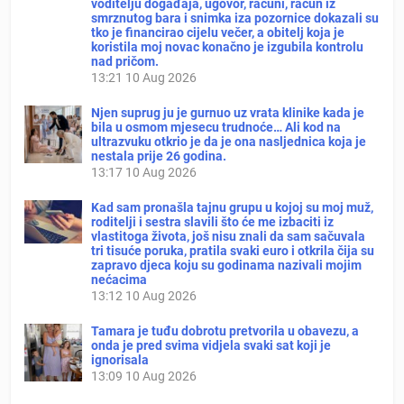
voditelju događaja, ugovor, računi, račun iz
smrznutog bara i snimka iza pozornice dokazali su
tko je financirao cijelu večer, a obitelj koja je
koristila moj novac konačno je izgubila kontrolu
nad pričom.
13:21
10 Aug 2026
Njen suprug ju je gurnuo uz vrata klinike kada je
bila u osmom mjesecu trudnoće… Ali kod na
ultrazvuku otkrio je da je ona nasljednica koja je
nestala prije 26 godina.
13:17
10 Aug 2026
Kad sam pronašla tajnu grupu u kojoj su moj muž,
roditelji i sestra slavili što će me izbaciti iz
vlastitoga života, još nisu znali da sam sačuvala
tri tisuće poruka, pratila svaki euro i otkrila čija su
zapravo djeca koju su godinama nazivali mojim
nećacima
13:12
10 Aug 2026
Tamara je tuđu dobrotu pretvorila u obavezu, a
onda je pred svima vidjela svaki sat koji je
ignorisala
13:09
10 Aug 2026