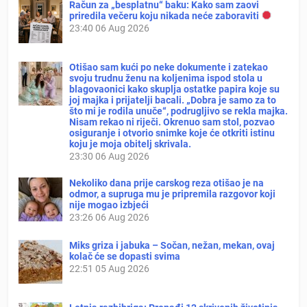
Račun za „besplatnu“ baku: Kako sam zaovi
priredila večeru koju nikada neće zaboraviti
23:40
06 Aug 2026
Otišao sam kući po neke dokumente i zatekao
svoju trudnu ženu na koljenima ispod stola u
blagovaonici kako skuplja ostatke papira koje su
joj majka i prijatelji bacali. „Dobra je samo za to
što mi je rodila unuče“, podrugljivo se rekla majka.
Nisam rekao ni riječi. Okrenuo sam stol, pozvao
osiguranje i otvorio snimke koje će otkriti istinu
koju je moja obitelj skrivala.
23:30
06 Aug 2026
Nekoliko dana prije carskog reza otišao je na
odmor, a supruga mu je pripremila razgovor koji
nije mogao izbjeći
23:26
06 Aug 2026
Miks griza i jabuka – Sočan, nežan, mekan, ovaj
kolač će se dopasti svima
22:51
05 Aug 2026