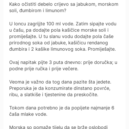
Kako očistiti debelo crijevo sa jabukom, morskom
soli, đumbirom i limunom?
U loncu zagrijjte 100 ml vode. Zatim sipajte vodu
u čašu, pa dodajte pola kašičice morske soli i
promiješajte. U tu slanu vodu dodajte pola čaše
prirodnog soka od jabuke, kašičicu rendanog
đumbira i 2 kašike limunovog soka. Promiješajte.
Ovaj napitak pijte 3 puta dnevno: prije doručka; u
podne prije ručka i prije večere.
Veoma je važno da tog dana pazite šta jedete.
Preporuka je da konzumirate dinstano povrće,
ribu, a slatkiše i tjestenine da preskočite.
Tokom dana potrebno je da popijete najmanje 6
čaša mlake vode.
Morska so pomaže tijelu da se brže oslobodi