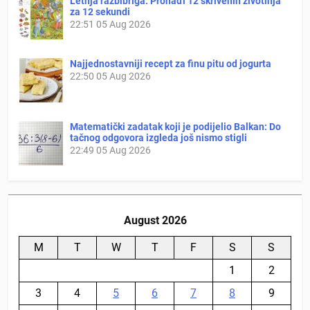
Letnja razbibriga: Pronađi 12 skrivenih životinja
za 12 sekundi
22:51
05 Aug 2026
Najjednostavniji recept za finu pitu od jogurta
22:50
05 Aug 2026
Matematički zadatak koji je podijelio Balkan: Do
tačnog odgovora izgleda još nismo stigli
22:49
05 Aug 2026
August 2026
M
T
W
T
F
S
S
1
2
3
4
5
6
7
8
9