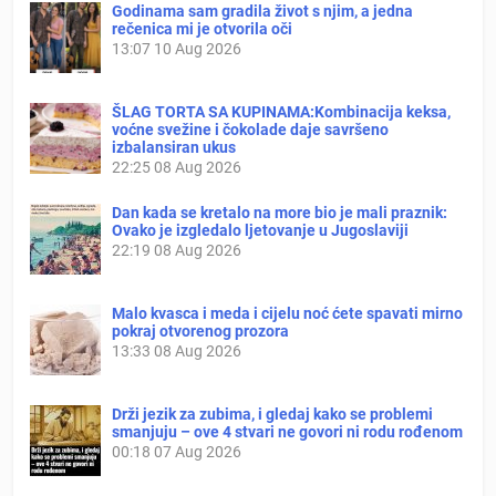
Godinama sam gradila život s njim, a jedna
rečenica mi je otvorila oči
13:07
10 Aug 2026
ŠLAG TORTA SA KUPINAMA:Kombinacija keksa,
voćne svežine i čokolade daje savršeno
izbalansiran ukus
22:25
08 Aug 2026
Dan kada se kretalo na more bio je mali praznik:
Ovako je izgledalo ljetovanje u Jugoslaviji
22:19
08 Aug 2026
Malo kvasca i meda i cijelu noć ćete spavati mirno
pokraj otvorenog prozora
13:33
08 Aug 2026
Drži jezik za zubima, i gledaj kako se problemi
smanjuju – ove 4 stvari ne govori ni rodu rođenom
00:18
07 Aug 2026