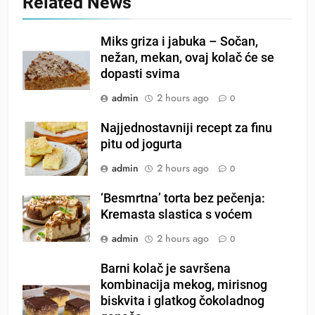
Related News
Miks griza i jabuka – Sočan,
nežan, mekan, ovaj kolač će se
dopasti svima
admin
2 hours ago
0
Najjednostavniji recept za finu
pitu od jogurta
admin
2 hours ago
0
‘Besmrtna’ torta bez pečenja:
Kremasta slastica s voćem
admin
2 hours ago
0
Barni kolač je savršena
kombinacija mekog, mirisnog
biskvita i glatkog čokoladnog