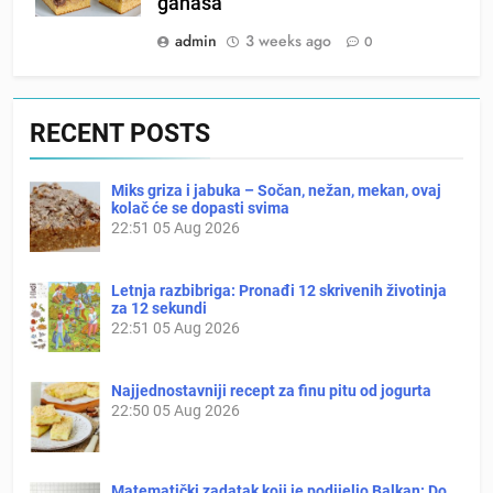
ganaša
admin
3 weeks ago
0
RECENT POSTS
Miks griza i jabuka – Sočan, nežan, mekan, ovaj
kolač će se dopasti svima
22:51
05 Aug 2026
Letnja razbibriga: Pronađi 12 skrivenih životinja
za 12 sekundi
22:51
05 Aug 2026
Najjednostavniji recept za finu pitu od jogurta
22:50
05 Aug 2026
Matematički zadatak koji je podijelio Balkan: Do