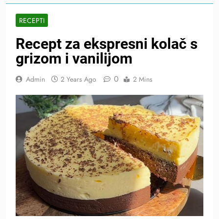
RECEPTI
Recept za ekspresni kolač s
grizom i vanilijom
0
Admin
2 Years Ago
2 Mins