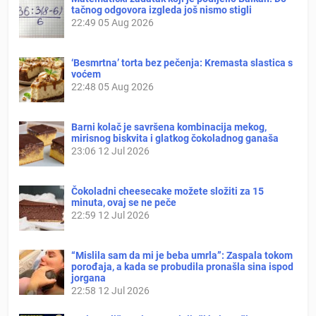
tačnog odgovora izgleda još nismo stigli
22:49
05 Aug 2026
‘Besmrtna’ torta bez pečenja: Kremasta slastica s
voćem
22:48
05 Aug 2026
Barni kolač je savršena kombinacija mekog,
mirisnog biskvita i glatkog čokoladnog ganaša
23:06
12 Jul 2026
Čokoladni cheesecake možete složiti za 15
minuta, ovaj se ne peče
22:59
12 Jul 2026
“Mislila sam da mi je beba umrla”: Zaspala tokom
porođaja, a kada se probudila pronašla sina ispod
jorgana
22:58
12 Jul 2026