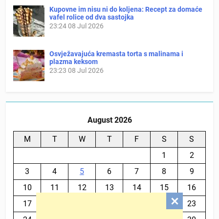
Kupovne im nisu ni do koljena: Recept za domaće
vafel rolice od dva sastojka
23:24
08 Jul 2026
Osvježavajuća kremasta torta s malinama i
plazma keksom
23:23
08 Jul 2026
August 2026
M
T
W
T
F
S
S
1
2
3
4
5
6
7
8
9
10
11
12
13
14
15
16
17
18
19
20
21
22
23