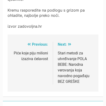
Kremu rasporedite na podlogu s grizom pa
ohladite, najbolje preko noći.
izvor zadovoljna.hr
Previous:
Next:
Post
navigation
Piće koje piju milioni
Stari metodi za
izaziva ćelavost
utvrđivanje POLA
BEBE: Narodna
verovanja koja
navodno pogađaju
BEZ GREŠKE