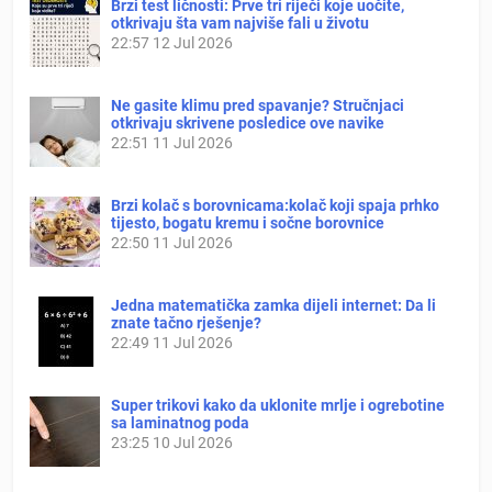
Brzi test ličnosti: Prve tri riječi koje uočite,
otkrivaju šta vam najviše fali u životu
22:57
12 Jul 2026
Ne gasite klimu pred spavanje? Stručnjaci
otkrivaju skrivene posledice ove navike
22:51
11 Jul 2026
Brzi kolač s borovnicama:kolač koji spaja prhko
tijesto, bogatu kremu i sočne borovnice
22:50
11 Jul 2026
Jedna matematička zamka dijeli internet: Da li
znate tačno rješenje?
22:49
11 Jul 2026
Super trikovi kako da uklonite mrlje i ogrebotine
sa laminatnog poda
23:25
10 Jul 2026