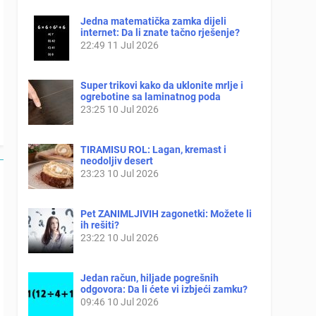
Jedna matematička zamka dijeli
internet: Da li znate tačno rješenje?
22:49
11 Jul 2026
Super trikovi kako da uklonite mrlje i
ogrebotine sa laminatnog poda
23:25
10 Jul 2026
TIRAMISU ROL: Lagan, kremast i
neodoljiv desert
23:23
10 Jul 2026
Pet ZANIMLJIVIH zagonetki: Možete li
ih rešiti?
23:22
10 Jul 2026
Jedan račun, hiljade pogrešnih
odgovora: Da li ćete vi izbjeći zamku?
09:46
10 Jul 2026