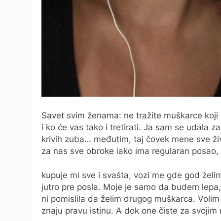
Savet svim ženama: ne tražite muškarce koji 
i ko će vas tako i tretirati. Ja sam se udala
krivih zuba… međutim, taj čovek mene sve ži
za nas sve obroke iako ima regularan posao, č
kupuje mi sve i svašta, vozi me gde god želi
jutro pre posla. Moje je samo da budem lepa
ni pomislila da želim drugog muškarca. Volim
znaju pravu istinu. A dok one čiste za svoj