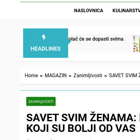
NASLOVNICA
KULINARST
an, mekan, ovaj kolač će se dopasti svima
Letn
9 Ho
HEADLINES
Home
MAGAZIN
Zanimljivosti
SAVET SVIM 
ZANIMLJIVOSTI
SAVET SVIM ŽENAMA:
KOJI SU BOLJI OD VAS