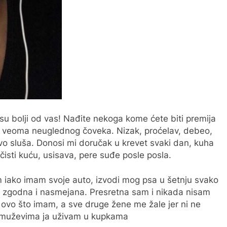
su bolji od vas! Nađite nekoga kome ćete biti premija
 za veoma neuglednog čoveka. Nizak, proćelav, debeo,
vo sluša. Donosi mi doručak u krevet svaki dan, kuha
isti kuću, usisava, pere suđe posle posla.
m iako imam svoje auto, izvodi mog psa u šetnju svako
, zgodna i nasmejana. Presretna sam i nikada nisam
 ovo što imam, a sve druge žene me žale jer ni ne
im muževima ja uživam u kupkama