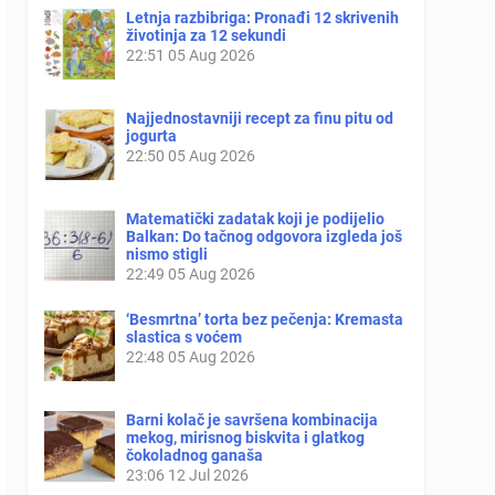
Letnja razbibriga: Pronađi 12 skrivenih
životinja za 12 sekundi
22:51
05 Aug 2026
Najjednostavniji recept za finu pitu od
jogurta
22:50
05 Aug 2026
Matematički zadatak koji je podijelio
Balkan: Do tačnog odgovora izgleda još
nismo stigli
22:49
05 Aug 2026
‘Besmrtna’ torta bez pečenja: Kremasta
slastica s voćem
22:48
05 Aug 2026
Barni kolač je savršena kombinacija
mekog, mirisnog biskvita i glatkog
čokoladnog ganaša
23:06
12 Jul 2026