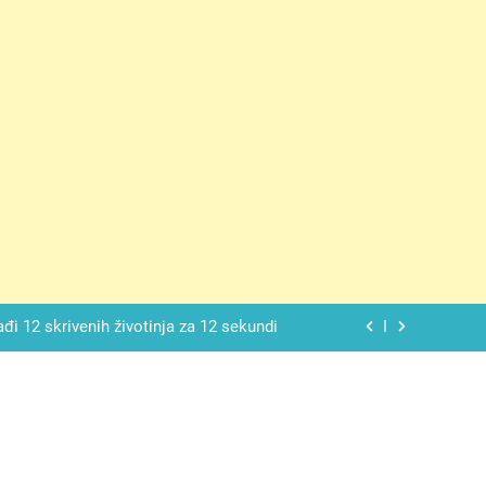
ačnog odgovora izgleda još nismo stigli
 mekan, ovaj kolač će se dopasti svima
ađi 12 skrivenih životinja za 12 sekundi
ostavniji recept za finu pitu od jogurta
ačnog odgovora izgleda još nismo stigli
 mekan, ovaj kolač će se dopasti svima