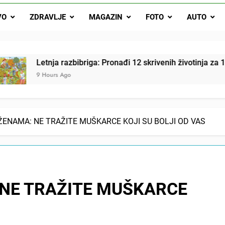
Letnja razbibriga: Pron
VO
ZDRAVLJE
MAGAZIN
FOTO
AUTO
Najjedn
Matematički zadatak koji je podijelio Balkan: Do t
ja razbibriga: Pronađi 12 skrivenih životinja za 12 sekundi
urs Ago
ŽENAMA: NE TRAŽITE MUŠKARCE KOJI SU BOLJI OD VAS
 NE TRAŽITE MUŠKARCE