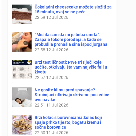
Čokoladni cheesecake možete složiti za
15 minuta, ovaj se ne peče
22:59
12 Jul 2026
“Mislila sam da mi je beba umrla”:
Zaspala tokom porođaja, a kada se
probudila pronašla sina ispod jorgana
22:58
12 Jul 2026
Brzi test ličnosti: Prve tri riječi koje
uočite, otkrivaju šta vam najviše fali u
životu
22:57
12 Jul 2026
Ne gasite klimu pred spavanje?
Stručnjaci otkrivaju skrivene posledice
ove navike
22:51
11 Jul 2026
Brzi kolač s borovnicama:kolač koji
spaja prhko tijesto, bogatu kremu i
sočne borovnice
22:50
11 Jul 2026