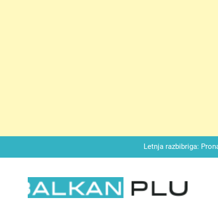
Matematički zadatak koji je podijelio Balkan: Do t
Miks griza i jabuka – Sočan, nežan,
Letnja razbibriga: Pron
Najjedn
Matematički zadatak koji je podijelio Balkan: Do t
LKAN PLUS
Miks griza i jabuka – Sočan, nežan,