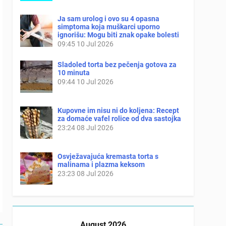
Ja sam urolog i ovo su 4 opasna
simptoma koja muškarci uporno
ignorišu: Mogu biti znak opake bolesti
09:45
10 Jul 2026
Sladoled torta bez pečenja gotova za
10 minuta
09:44
10 Jul 2026
Kupovne im nisu ni do koljena: Recept
za domaće vafel rolice od dva sastojka
23:24
08 Jul 2026
Osvježavajuća kremasta torta s
malinama i plazma keksom
23:23
08 Jul 2026
August 2026