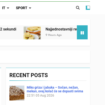
ađi 12 skrivenih životinja za 12 sekundi
IT
SPORT
ostavniji recept za finu pitu od jogurta
ačnog odgovora izgleda još nismo stigli
Najjednostavniji recept za finu pitu od jogurta
9 Hours Ago
RECENT POSTS
Miks griza i jabuka – Sočan, nežan,
mekan, ovaj kolač će se dopasti svima
22:51
05 Aug 2026