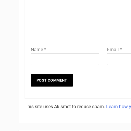
Name
*
Email
*
This site uses Akismet to reduce spam.
Learn how y