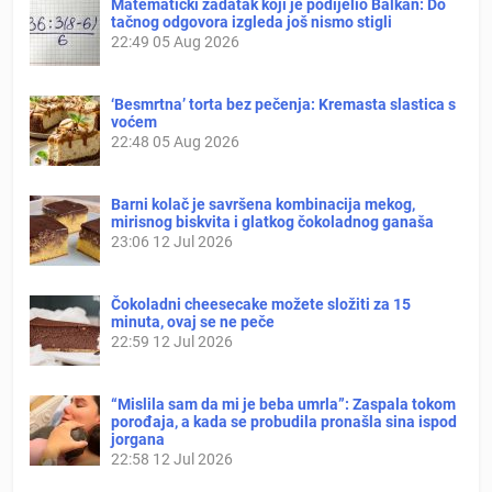
Matematički zadatak koji je podijelio Balkan: Do
tačnog odgovora izgleda još nismo stigli
22:49
05 Aug 2026
‘Besmrtna’ torta bez pečenja: Kremasta slastica s
voćem
22:48
05 Aug 2026
Barni kolač je savršena kombinacija mekog,
mirisnog biskvita i glatkog čokoladnog ganaša
23:06
12 Jul 2026
Čokoladni cheesecake možete složiti za 15
minuta, ovaj se ne peče
22:59
12 Jul 2026
“Mislila sam da mi je beba umrla”: Zaspala tokom
porođaja, a kada se probudila pronašla sina ispod
jorgana
22:58
12 Jul 2026