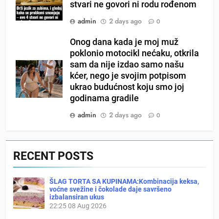
stvari ne govori ni rodu rođenom
admin
2 days ago
0
Onog dana kada je moj muž
poklonio motocikl nećaku, otkrila
sam da nije izdao samo našu
kćer, nego je svojim potpisom
ukrao budućnost koju smo joj
godinama gradile
admin
2 days ago
0
RECENT POSTS
ŠLAG TORTA SA KUPINAMA:Kombinacija keksa,
voćne svežine i čokolade daje savršeno
izbalansiran ukus
22:25
08 Aug 2026