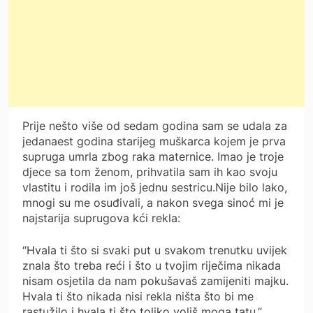
Prije nešto više od sedam godina sam se udala za
jedanaest godina starijeg muškarca kojem je prva
supruga umrla zbog raka maternice. Imao je troje
djece sa tom ženom, prihvatila sam ih kao svoju
vlastitu i rodila im još jednu sestricu.Nije bilo lako,
mnogi su me osuđivali, a nakon svega sinoć mi je
najstarija suprugova kći rekla:
“Hvala ti što si svaki put u svakom trenutku uvijek
znala što treba reći i što u tvojim riječima nikada
nisam osjetila da nam pokušavaš zamijeniti majku.
Hvala ti što nikada nisi rekla ništa što bi me
rastužilo i hvala ti što toliko voliš moga tatu.”