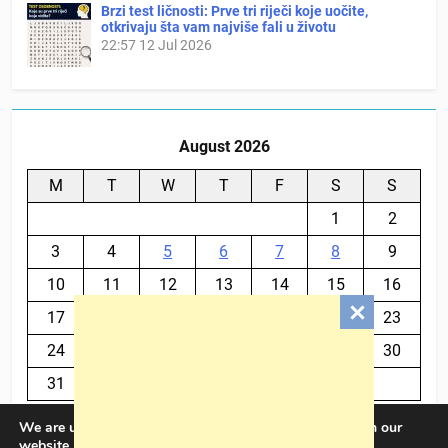
Brzi test ličnosti: Prve tri riječi koje uočite,
otkrivaju šta vam najviše fali u životu
22:57
12 Jul 2026
August 2026
M
T
W
T
F
S
S
1
2
3
4
5
6
7
8
9
10
11
12
13
14
15
16
17
18
19
20
21
22
23
24
25
26
27
28
29
30
31
We are using cookies to give you the best experience on our
« Jul
website.