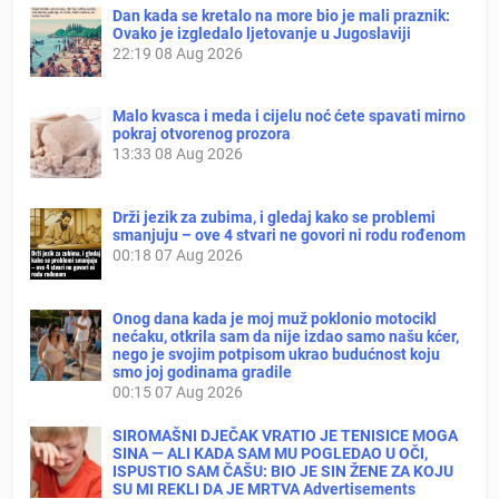
Dan kada se kretalo na more bio je mali praznik:
Ovako je izgledalo ljetovanje u Jugoslaviji
22:19
08 Aug 2026
Malo kvasca i meda i cijelu noć ćete spavati mirno
pokraj otvorenog prozora
13:33
08 Aug 2026
Drži jezik za zubima, i gledaj kako se problemi
smanjuju – ove 4 stvari ne govori ni rodu rođenom
00:18
07 Aug 2026
Onog dana kada je moj muž poklonio motocikl
nećaku, otkrila sam da nije izdao samo našu kćer,
nego je svojim potpisom ukrao budućnost koju
smo joj godinama gradile
00:15
07 Aug 2026
SIROMAŠNI DJEČAK VRATIO JE TENISICE MOGA
SINA — ALI KADA SAM MU POGLEDAO U OČI,
ISPUSTIO SAM ČAŠU: BIO JE SIN ŽENE ZA KOJU
SU MI REKLI DA JE MRTVA Advertisements