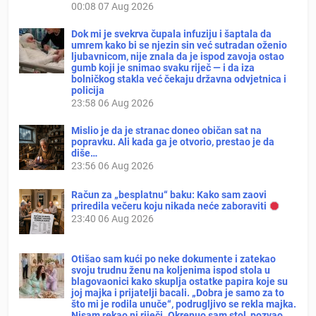
00:08
07 Aug 2026
Dok mi je svekrva čupala infuziju i šaptala da
umrem kako bi se njezin sin već sutradan oženio
ljubavnicom, nije znala da je ispod zavoja ostao
gumb koji je snimao svaku riječ — i da iza
bolničkog stakla već čekaju državna odvjetnica i
policija
23:58
06 Aug 2026
Mislio je da je stranac doneo običan sat na
popravku. Ali kada ga je otvorio, prestao je da
diše…
23:56
06 Aug 2026
Račun za „besplatnu“ baku: Kako sam zaovi
priredila večeru koju nikada neće zaboraviti
23:40
06 Aug 2026
Otišao sam kući po neke dokumente i zatekao
svoju trudnu ženu na koljenima ispod stola u
blagovaonici kako skuplja ostatke papira koje su
joj majka i prijatelji bacali. „Dobra je samo za to
što mi je rodila unuče“, podrugljivo se rekla majka.
Nisam rekao ni riječi. Okrenuo sam stol, pozvao