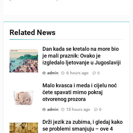
Related News
Dan kada se kretalo na more bio
je mali praznik: Ovako je
izgledalo ljetovanje u Jugoslaviji
admin
6 hours ago
0
Malo kvasca i meda i cijelu noć
ćete spavati mirno pokraj
otvorenog prozora
admin
15 hours ago
0
Drži jezik za zubima, i gledaj kako
se problemi smanjuju – ove 4