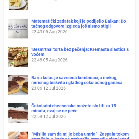
Matematički zadatak koji je podijelio Balkan: Do
tačnog odgovora izgleda još nismo stigli
22:49
05 Aug 2026
‘Besmrtna’ torta bez pečenja: Kremasta slastica s
voćem
22:48
05 Aug 2026
Barni kolač je savršena kombinacija mekog,
mirisnog biskvita i glatkog čokoladnog ganaša
23:06
12 Jul 2026
Čokoladni cheesecake možete složiti za 15
minuta, ovaj se ne peče
22:59
12 Jul 2026
“Mislila sam da mi je beba umrla”: Zaspala tokom
porođaja, a kada se probudila pronašla sina ispod