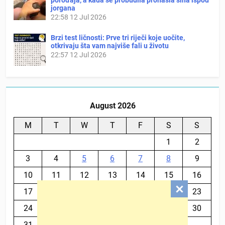
jorgana
22:58
12 Jul 2026
Brzi test ličnosti: Prve tri riječi koje uočite,
otkrivaju šta vam najviše fali u životu
22:57
12 Jul 2026
August 2026
M
T
W
T
F
S
S
1
2
3
4
5
6
7
8
9
10
11
12
13
14
15
16
17
18
19
20
21
22
23
24
25
26
27
28
29
30
31