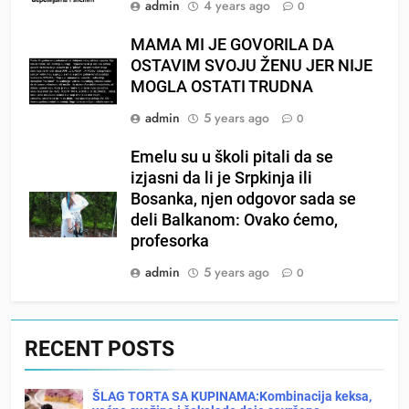
admin
4 years ago
0
MAMA MI JE GOVORILA DA
OSTAVIM SVOJU ŽENU JER NIJE
MOGLA OSTATI TRUDNA
admin
5 years ago
0
Emelu su u školi pitali da se
izjasni da li je Srpkinja ili
Bosanka, njen odgovor sada se
deli Balkanom: Ovako ćemo,
profesorka
admin
5 years ago
0
RECENT POSTS
ŠLAG TORTA SA KUPINAMA:Kombinacija keksa,