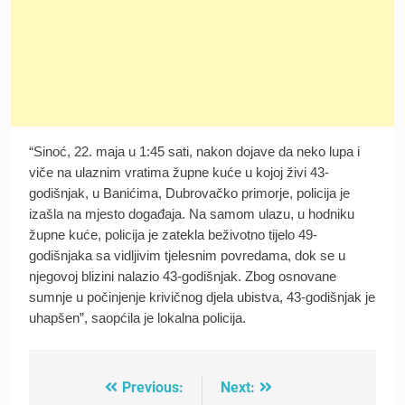
“Sinoć, 22. maja u 1:45 sati, nakon dojave da neko lupa i
viče na ulaznim vratima župne kuće u kojoj živi 43-
godišnjak, u Banićima, Dubrovačko primorje, policija je
izašla na mjesto događaja. Na samom ulazu, u hodniku
župne kuće, policija je zatekla beživotno tijelo 49-
godišnjaka sa vidljivim tjelesnim povredama, dok se u
njegovoj blizini nalazio 43-godišnjak. Zbog osnovane
sumnje u počinjenje krivičnog djela ubistva, 43-godišnjak je
uhapšen”, saopćila je lokalna policija.
Previous:
Next:
Post