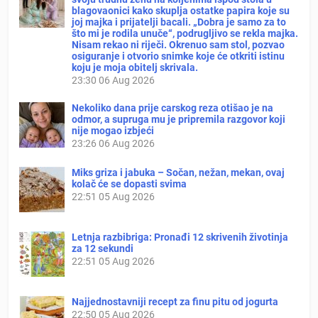
blagovaonici kako skuplja ostatke papira koje su
joj majka i prijatelji bacali. „Dobra je samo za to
što mi je rodila unuče“, podrugljivo se rekla majka.
Nisam rekao ni riječi. Okrenuo sam stol, pozvao
osiguranje i otvorio snimke koje će otkriti istinu
koju je moja obitelj skrivala.
23:30
06 Aug 2026
Nekoliko dana prije carskog reza otišao je na
odmor, a supruga mu je pripremila razgovor koji
nije mogao izbjeći
23:26
06 Aug 2026
Miks griza i jabuka – Sočan, nežan, mekan, ovaj
kolač će se dopasti svima
22:51
05 Aug 2026
Letnja razbibriga: Pronađi 12 skrivenih životinja
za 12 sekundi
22:51
05 Aug 2026
Najjednostavniji recept za finu pitu od jogurta
22:50
05 Aug 2026