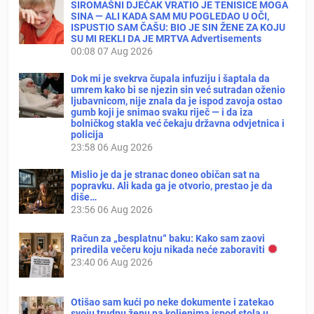
SIROMAŠNI DJEČAK VRATIO JE TENISICE MOGA
SINA — ALI KADA SAM MU POGLEDAO U OČI,
ISPUSTIO SAM ČAŠU: BIO JE SIN ŽENE ZA KOJU
SU MI REKLI DA JE MRTVA Advertisements
00:08
07 Aug 2026
Dok mi je svekrva čupala infuziju i šaptala da
umrem kako bi se njezin sin već sutradan oženio
ljubavnicom, nije znala da je ispod zavoja ostao
gumb koji je snimao svaku riječ — i da iza
bolničkog stakla već čekaju državna odvjetnica i
policija
23:58
06 Aug 2026
Mislio je da je stranac doneo običan sat na
popravku. Ali kada ga je otvorio, prestao je da
diše…
23:56
06 Aug 2026
Račun za „besplatnu“ baku: Kako sam zaovi
priredila večeru koju nikada neće zaboraviti
23:40
06 Aug 2026
Otišao sam kući po neke dokumente i zatekao
svoju trudnu ženu na koljenima ispod stola u