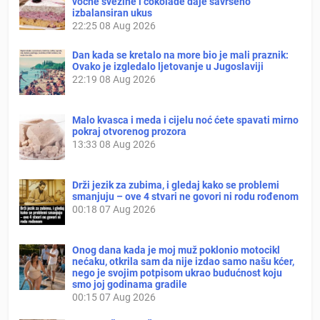
voćne svežine i čokolade daje savršeno
izbalansiran ukus
22:25
08 Aug 2026
Dan kada se kretalo na more bio je mali praznik:
Ovako je izgledalo ljetovanje u Jugoslaviji
22:19
08 Aug 2026
Malo kvasca i meda i cijelu noć ćete spavati mirno
pokraj otvorenog prozora
13:33
08 Aug 2026
Drži jezik za zubima, i gledaj kako se problemi
smanjuju – ove 4 stvari ne govori ni rodu rođenom
00:18
07 Aug 2026
Onog dana kada je moj muž poklonio motocikl
nećaku, otkrila sam da nije izdao samo našu kćer,
nego je svojim potpisom ukrao budućnost koju
smo joj godinama gradile
00:15
07 Aug 2026