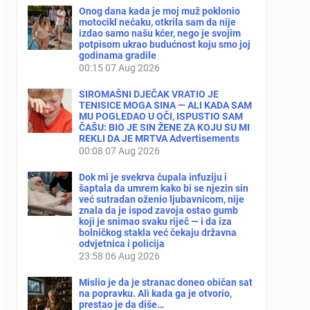
Onog dana kada je moj muž poklonio
motocikl nećaku, otkrila sam da nije
izdao samo našu kćer, nego je svojim
potpisom ukrao budućnost koju smo joj
godinama gradile
00:15
07 Aug 2026
SIROMAŠNI DJEČAK VRATIO JE
TENISICE MOGA SINA — ALI KADA SAM
MU POGLEDAO U OČI, ISPUSTIO SAM
ČAŠU: BIO JE SIN ŽENE ZA KOJU SU MI
REKLI DA JE MRTVA Advertisements
00:08
07 Aug 2026
Dok mi je svekrva čupala infuziju i
šaptala da umrem kako bi se njezin sin
već sutradan oženio ljubavnicom, nije
znala da je ispod zavoja ostao gumb
koji je snimao svaku riječ — i da iza
bolničkog stakla već čekaju državna
odvjetnica i policija
23:58
06 Aug 2026
Mislio je da je stranac doneo običan sat
na popravku. Ali kada ga je otvorio,
prestao je da diše…