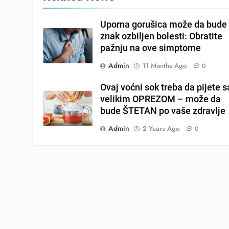
Uporna gorušica može da bude
znak ozbiljen bolesti: Obratite
pažnju na ove simptome
Admin
11 Months Ago
0
Ovaj voćni sok treba da pijete s
velikim OPREZOM – može da
bude ŠTETAN po vaše zdravlje
Admin
2 Years Ago
0