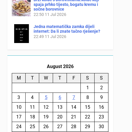
spaja prhko tijesto, bogatu kremu i
sočne borovnice
22:50
11 Jul 2026
Jedna matematička zamka dijeli
internet: Da li znate tačno rješenje?
22:49
11 Jul 2026
August 2026
M
T
W
T
F
S
S
1
2
3
4
5
6
7
8
9
10
11
12
13
14
15
16
17
18
19
20
21
22
23
24
25
26
27
28
29
30