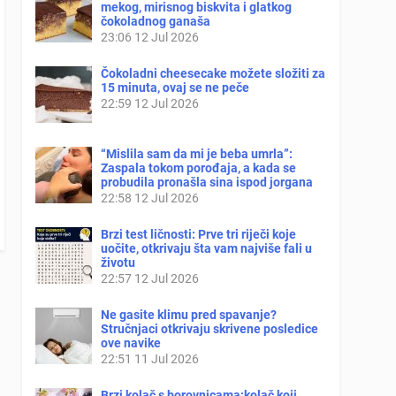
mekog, mirisnog biskvita i glatkog
čokoladnog ganaša
23:06
12 Jul 2026
Čokoladni cheesecake možete složiti za
15 minuta, ovaj se ne peče
22:59
12 Jul 2026
“Mislila sam da mi je beba umrla”:
Zaspala tokom porođaja, a kada se
probudila pronašla sina ispod jorgana
22:58
12 Jul 2026
Brzi test ličnosti: Prve tri riječi koje
uočite, otkrivaju šta vam najviše fali u
životu
22:57
12 Jul 2026
Ne gasite klimu pred spavanje?
Stručnjaci otkrivaju skrivene posledice
ove navike
22:51
11 Jul 2026
Brzi kolač s borovnicama:kolač koji