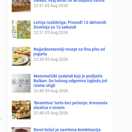
mekan, ovaj kolač će se dopasti svima
22:51
05 Aug 2026
Letnja razbibriga: Pronađi 12 skrivenih
životinja za 12 sekundi
22:51
05 Aug 2026
Najjednostavniji recept za finu pitu od
jogurta
22:50
05 Aug 2026
Matematički zadatak koji je podijelio
Balkan: Do tačnog odgovora izgleda još
nismo stigli
22:49
05 Aug 2026
‘Besmrtna’ torta bez pečenja: Kremasta
slastica s voćem
22:48
05 Aug 2026
Barni kolač je savršena kombinacija