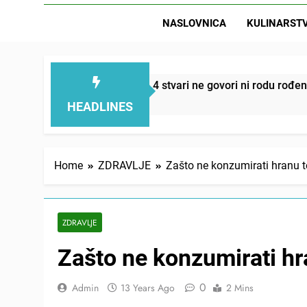
NASLOVNICA
KULINARST
D
mi smanjuju – ove 4 stvari ne govori ni rodu rođenom
HEADLINES
Home
ZDRAVLJE
Zašto ne konzumirati hranu 
ZDRAVLJE
Zašto ne konzumirati h
0
Admin
13 Years Ago
2 Mins