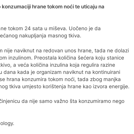
 o konzumaciji hrane tokom noći te uticaju na
rane tokom 24 sata u miševa. Uočeno je da
ećanog nakupljanja masnog tkiva.
m nije naviknut na redovan unos hrane, tada ne dolazi
m inzulinom. Preostala količina šećera koju stanice
ivo, a veća količina inzulina koja regulira razine
 dana kada je organizam naviknut na kontinuirani
 se hrana konzumira tokom noći, tada zbog manjka
og tkiva umjesto korištenja hrane kao izvora energije.
 činjenicu da nije samo važno šta konzumiramo nego
ology.