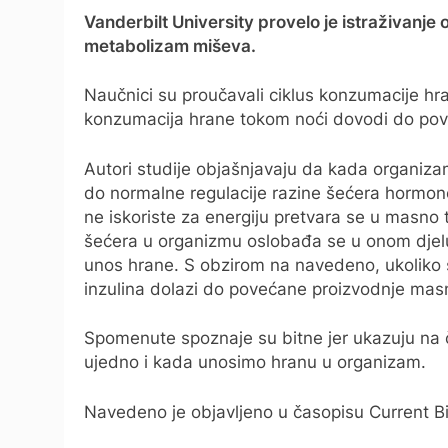
Vanderbilt University provelo je istraživanje
metabolizam miševa.
Naučnici su proučavali ciklus konzumacije h
konzumacija hrane tokom noći dovodi do pov
Autori studije objašnjavaju da kada organiza
do normalne regulacije razine šećera hormono
ne iskoriste za energiju pretvara se u masno tk
šećera u organizmu oslobađa se u onom djelu
unos hrane. S obzirom na navedeno, ukoliko
inzulina dolazi do povećane proizvodnje masn
Spomenute spoznaje su bitne jer ukazuju na
ujedno i kada unosimo hranu u organizam.
Navedeno je objavljeno u časopisu Current Bi