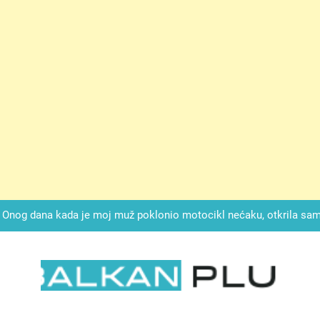
ok mi je svekrva čupala infuziju i šaptala da umrem kako bi se njez
nije znala da je ispod zavoja ostao gumb koji je snimao svaku riječ
Drži jezik za zubima, i gledaj kako se problemi smanjuju –
Onog dana kada je moj muž poklonio motocikl nećaku, otkrila sam 
svojim potpisom ukrao bud
SIROMAŠNI DJEČAK VRATIO JE TENISICE MOGA SINA — ALI KADA
SAM ČAŠU: BIO JE SIN ŽENE ZA KOJU SU M
ok mi je svekrva čupala infuziju i šaptala da umrem kako bi se njez
nije znala da je ispod zavoja ostao gumb koji je snimao svaku riječ
LKAN PLUS
Drži jezik za zubima, i gledaj kako se problemi smanjuju –