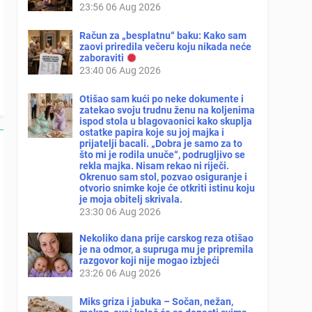
23:56
06 Aug 2026
Račun za „besplatnu“ baku: Kako sam
zaovi priredila večeru koju nikada neće
zaboraviti
23:40
06 Aug 2026
Otišao sam kući po neke dokumente i
zatekao svoju trudnu ženu na koljenima
ispod stola u blagovaonici kako skuplja
ostatke papira koje su joj majka i
prijatelji bacali. „Dobra je samo za to
što mi je rodila unuče“, podrugljivo se
rekla majka. Nisam rekao ni riječi.
Okrenuo sam stol, pozvao osiguranje i
otvorio snimke koje će otkriti istinu koju
je moja obitelj skrivala.
23:30
06 Aug 2026
Nekoliko dana prije carskog reza otišao
je na odmor, a supruga mu je pripremila
razgovor koji nije mogao izbjeći
23:26
06 Aug 2026
Miks griza i jabuka – Sočan, nežan,