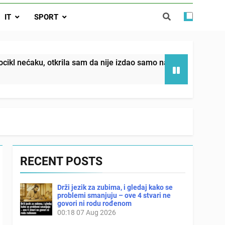
da nije izdao samo našu kćer, nego je
IT
SPORT
ućnost koju smo joj godinama gradile
 SAM MU POGLEDAO U OČI, ISPUSTIO
I REKLI DA JE MRTVA Advertisements
in sin već sutradan oženio ljubavnicom,
krila sam da nije izdao samo našu kćer, nego je svojim potpi
 — i da iza bolničkog stakla već čekaju
državna odvjetnica i policija
RECENT POSTS
Drži jezik za zubima, i gledaj kako se
problemi smanjuju – ove 4 stvari ne
govori ni rodu rođenom
00:18
07 Aug 2026