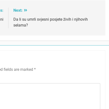
s:
Next:
ini
Da li su umrli svjesni posjete živih i njihovih
selama?
ed fields are marked
*