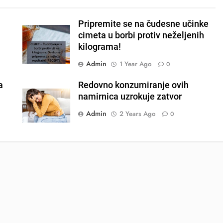
Pripremite se na čudesne učinke
cimeta u borbi protiv neželjenih
kilograma!
Admin
1 Year Ago
0
a
Redovno konzumiranje ovih
namirnica uzrokuje zatvor
Admin
2 Years Ago
0