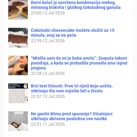
Barni kolač je savršena kombinacija mekog,
mirisnog biskvita i glatkog čokoladnog ganaša
23:06
12 Jul 2026
Čokoladni cheesecake možete složiti za 15
minuta, ovaj se ne peče
22:59
12 Jul 2026
“Mislila sam da mi je beba umrla”: Zaspala tokom
porođaja, a kada se probudila pronašla sina ispod
jorgana
22:58
12 Jul 2026
Brzi test ličnosti: Prve tri riječi koje uočite,
otkrivaju šta vam najviše fali u životu
22:57
12 Jul 2026
Ne gasite klimu pred spavanje? Stručnjaci
otkrivaju skrivene posledice ove navike
22:51
11 Jul 2026