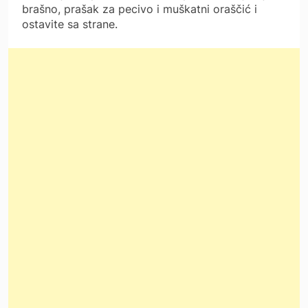
brašno, prašak za pecivo i muškatni oraščić i
ostavite sa strane.