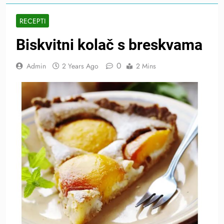
RECEPTI
Biskvitni kolač s breskvama
0
Admin
2 Years Ago
2 Mins