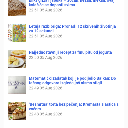
Miks griza i jabuka – Sočan, nežan, mekan, ovaj
kolač će se dopasti svima
22:51
05 Aug 2026
Letnja razbibriga: Pronađi 12 skrivenih životinja
za 12 sekundi
22:51
05 Aug 2026
Najjednostavniji recept za finu pitu od jogurta
22:50
05 Aug 2026
Matematički zadatak koji je podijelio Balkan: Do
tačnog odgovora izgleda još nismo stigli
22:49
05 Aug 2026
‘Besmrtna’ torta bez pečenja: Kremasta slastica s
voćem
22:48
05 Aug 2026