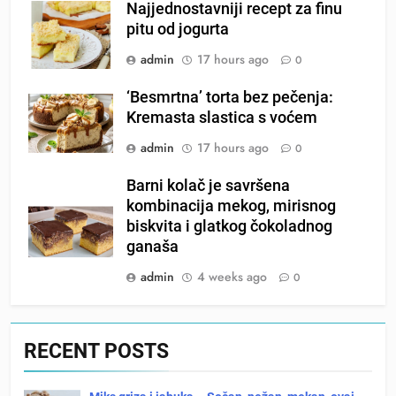
Najjednostavniji recept za finu
pitu od jogurta
admin
17 hours ago
0
‘Besmrtna’ torta bez pečenja:
Kremasta slastica s voćem
admin
17 hours ago
0
Barni kolač je savršena
kombinacija mekog, mirisnog
biskvita i glatkog čokoladnog
ganaša
admin
4 weeks ago
0
RECENT POSTS