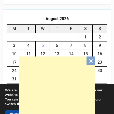
August 2026
M
T
W
T
F
S
S
1
2
3
4
5
6
7
8
9
10
11
12
13
14
15
16
17
18
19
20
21
22
23
24
25
26
27
28
29
30
31
We are using cookies to give you the best experience on our
« Jul
website.
You can find out more about which cookies we are using or
switch them off in
settings
.
BalkanPlus 2024© Powered By
.
BlazeThemes
Accept