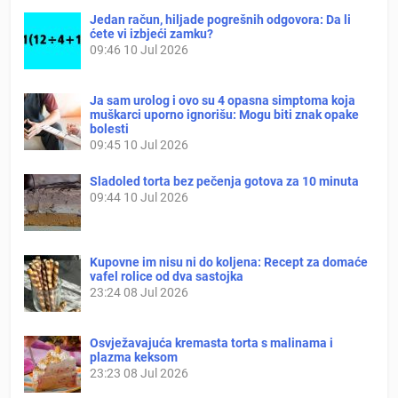
Jedan račun, hiljade pogrešnih odgovora: Da li
ćete vi izbjeći zamku?
09:46
10 Jul 2026
Ja sam urolog i ovo su 4 opasna simptoma koja
muškarci uporno ignorišu: Mogu biti znak opake
bolesti
09:45
10 Jul 2026
Sladoled torta bez pečenja gotova za 10 minuta
09:44
10 Jul 2026
Kupovne im nisu ni do koljena: Recept za domaće
vafel rolice od dva sastojka
23:24
08 Jul 2026
Osvježavajuća kremasta torta s malinama i
plazma keksom
23:23
08 Jul 2026