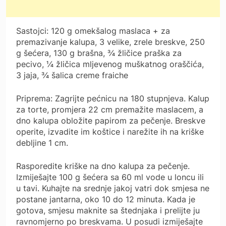
Sastojci: 120 g omekšalog maslaca + za
premazivanje kalupa, 3 velike, zrele breskve, 250
g šećera, 130 g brašna, ¾ žličice praška za
pecivo, ¼ žličica mljevenog muškatnog oraščića,
3 jaja, ¾ šalica creme fraiche
Priprema: Zagrijte pećnicu na 180 stupnjeva. Kalup
za torte, promjera 22 cm premažite maslacem, a
dno kalupa obložite papirom za pečenje. Breskve
operite, izvadite im koštice i narežite ih na kriške
debljine 1 cm.
Rasporedite kriške na dno kalupa za pečenje.
Izmiješajte 100 g šećera sa 60 ml vode u loncu ili
u tavi. Kuhajte na srednje jakoj vatri dok smjesa ne
postane jantarna, oko 10 do 12 minuta. Kada je
gotova, smjesu maknite sa štednjaka i prelijte ju
ravnomjerno po breskvama. U posudi izmiješajte