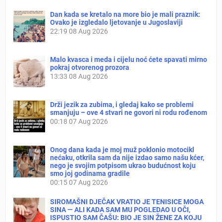
Dan kada se kretalo na more bio je mali praznik:
Ovako je izgledalo ljetovanje u Jugoslaviji
22:19
08 Aug 2026
Malo kvasca i meda i cijelu noć ćete spavati mirno
pokraj otvorenog prozora
13:33
08 Aug 2026
Drži jezik za zubima, i gledaj kako se problemi
smanjuju – ove 4 stvari ne govori ni rodu rođenom
00:18
07 Aug 2026
Onog dana kada je moj muž poklonio motocikl
nećaku, otkrila sam da nije izdao samo našu kćer,
nego je svojim potpisom ukrao budućnost koju
smo joj godinama gradile
00:15
07 Aug 2026
SIROMAŠNI DJEČAK VRATIO JE TENISICE MOGA
SINA — ALI KADA SAM MU POGLEDAO U OČI,
ISPUSTIO SAM ČAŠU: BIO JE SIN ŽENE ZA KOJU