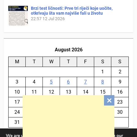
Brzi test ličnosti: Prve tri riječi koje uočite,
otkrivaju šta vam najviše fali u životu
22:57
12 Jul 2026
August 2026
M
T
W
T
F
S
S
1
2
3
4
5
6
7
8
9
10
11
12
13
14
15
16
17
18
19
20
21
22
23
24
25
26
27
28
29
30
31
We are using cookies to give you the best experience on our