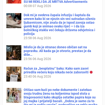
SU MI REKLI DA JE MRTVA Advertisements
00:08
07 Aug 2026
Dok mi je svekrva čupala infuziju i šaptala da
umrem kako bi se njezin sin već sutradan oženio
ljubavnicom, nije znala da je ispod zavoja ostao
gumb koji je snimao svaku riječ — i da iza
bolničkog stakla već čekaju državna odvjetnica i
policija
23:58
06 Aug 2026
Mislio je da je stranac doneo običan sat na
popravku. Ali kada ga je otvorio, prestao je da
diše…
23:56
06 Aug 2026
Račun za „besplatnu“ baku: Kako sam zaovi
priredila večeru koju nikada neće zaboraviti
23:40
06 Aug 2026
Otišao sam kući po neke dokumente i zatekao
svoju trudnu ženu na koljenima ispod stola u
blagovaonici kako skuplja ostatke papira koje su
joj majka i prijatelji bacali. „Dobra je samo za to
što mi je rodila unuče“, podrugljivo se rekla majka.