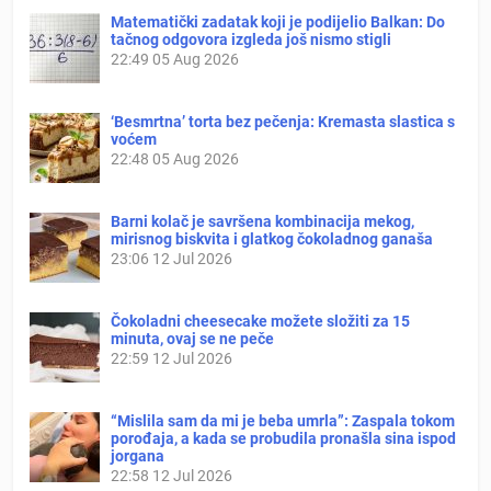
Matematički zadatak koji je podijelio Balkan: Do
tačnog odgovora izgleda još nismo stigli
22:49
05 Aug 2026
‘Besmrtna’ torta bez pečenja: Kremasta slastica s
voćem
22:48
05 Aug 2026
Barni kolač je savršena kombinacija mekog,
mirisnog biskvita i glatkog čokoladnog ganaša
23:06
12 Jul 2026
Čokoladni cheesecake možete složiti za 15
minuta, ovaj se ne peče
22:59
12 Jul 2026
“Mislila sam da mi je beba umrla”: Zaspala tokom
porođaja, a kada se probudila pronašla sina ispod
jorgana
22:58
12 Jul 2026