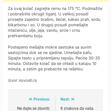
Za ovaj kolač zagrejte rernu na 175 °C. Podmažite
i pobrašnite okrugli tiganj. U velikoj posudi
prosejte zajedno brašno, šećer, kakao prah, sodu
bikarbonu i so. U drugoj posudi pomešajte
mlaćenicu, ulje, jaja, vanilu, sirće i crnu
prehrambenu boju.
Postepeno mešajte mokre sastojke sa suvim
sastojcima dok se ne sjedine. Umešajte kafu.
Sipajte testo u pripremljenu tepsiju. Pecite 30-35
minuta. Ostavite kolač da se ohladi u kalupu 10
minuta, a zatim ga prebacite na rešetku.
izvor novosti.rs
Previous:
Next:
Post
navigation
Ne dajte se zbuniti:
8 znakova da vaša