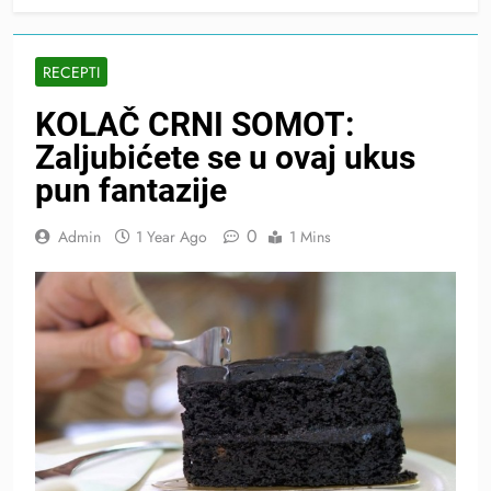
RECEPTI
KOLAČ CRNI SOMOT:
Zaljubićete se u ovaj ukus
pun fantazije
0
Admin
1 Year Ago
1 Mins