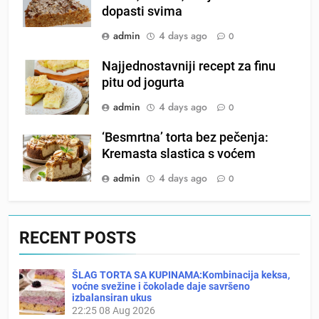
dopasti svima
admin
4 days ago
0
Najjednostavniji recept za finu
pitu od jogurta
admin
4 days ago
0
‘Besmrtna’ torta bez pečenja:
Kremasta slastica s voćem
admin
4 days ago
0
RECENT POSTS
ŠLAG TORTA SA KUPINAMA:Kombinacija keksa,
voćne svežine i čokolade daje savršeno
izbalansiran ukus
22:25
08 Aug 2026