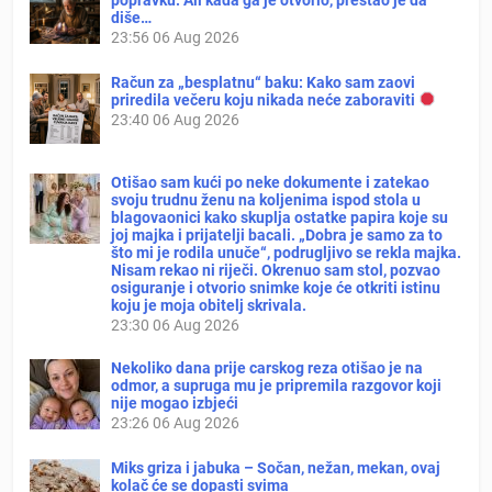
popravku. Ali kada ga je otvorio, prestao je da
diše…
23:56
06 Aug 2026
Račun za „besplatnu“ baku: Kako sam zaovi
priredila večeru koju nikada neće zaboraviti
23:40
06 Aug 2026
Otišao sam kući po neke dokumente i zatekao
svoju trudnu ženu na koljenima ispod stola u
blagovaonici kako skuplja ostatke papira koje su
joj majka i prijatelji bacali. „Dobra je samo za to
što mi je rodila unuče“, podrugljivo se rekla majka.
Nisam rekao ni riječi. Okrenuo sam stol, pozvao
osiguranje i otvorio snimke koje će otkriti istinu
koju je moja obitelj skrivala.
23:30
06 Aug 2026
Nekoliko dana prije carskog reza otišao je na
odmor, a supruga mu je pripremila razgovor koji
nije mogao izbjeći
23:26
06 Aug 2026
Miks griza i jabuka – Sočan, nežan, mekan, ovaj
kolač će se dopasti svima