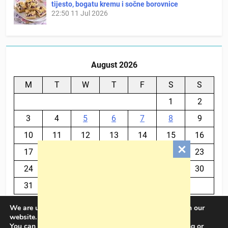
tijesto, bogatu kremu i sočne borovnice
22:50
11 Jul 2026
August 2026
M
T
W
T
F
S
S
1
2
3
4
5
6
7
8
9
10
11
12
13
14
15
16
17
18
19
20
21
22
23
24
25
26
27
28
29
30
31
We are using cookies to give you the best experience on our
« Jul
website.
You can find out more about which cookies we are using or