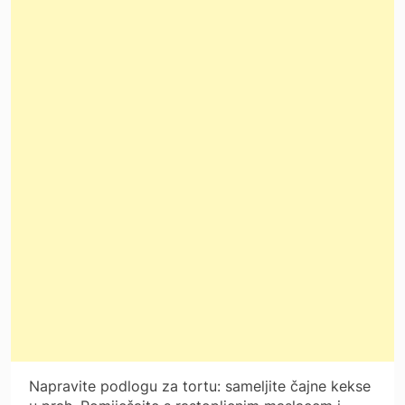
Napravite podlogu za tortu: sameljite čajne kekse