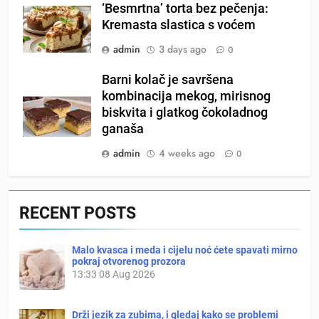
‘Besmrtna’ torta bez pečenja:
Kremasta slastica s voćem
admin
3 days ago
0
Barni kolač je savršena
kombinacija mekog, mirisnog
biskvita i glatkog čokoladnog
ganaša
admin
4 weeks ago
0
RECENT POSTS
Malo kvasca i meda i cijelu noć ćete spavati mirno
pokraj otvorenog prozora
13:33
08 Aug 2026
Drži jezik za zubima, i gledaj kako se problemi