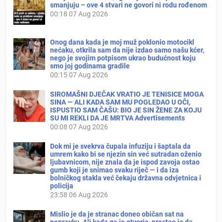
smanjuju – ove 4 stvari ne govori ni rodu rođenom
00:18
07 Aug 2026
Onog dana kada je moj muž poklonio motocikl
nećaku, otkrila sam da nije izdao samo našu kćer,
nego je svojim potpisom ukrao budućnost koju
smo joj godinama gradile
00:15
07 Aug 2026
SIROMAŠNI DJEČAK VRATIO JE TENISICE MOGA
SINA — ALI KADA SAM MU POGLEDAO U OČI,
ISPUSTIO SAM ČAŠU: BIO JE SIN ŽENE ZA KOJU
SU MI REKLI DA JE MRTVA Advertisements
00:08
07 Aug 2026
Dok mi je svekrva čupala infuziju i šaptala da
umrem kako bi se njezin sin već sutradan oženio
ljubavnicom, nije znala da je ispod zavoja ostao
gumb koji je snimao svaku riječ — i da iza
bolničkog stakla već čekaju državna odvjetnica i
policija
23:58
06 Aug 2026
Mislio je da je stranac doneo običan sat na