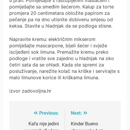
u prah. Pomiješajte s rastopljenim maslacem i
pomiješajte sa smeđim šećerom. Kalup za torte
promjera 20 centimetara obložite papirom za
pečenje pa na dno utisnite dobivenu smjesu od
keksa. Stavite u hladnjak da se podloga stisne.
Napravite kremu: električnim mikserom
pomiješajte mascarpone, bijeli šećer i svježe
iscijeđeni sok limuna. Premažite kremu preko
podloge i vratite sve zajedno u hladnjak na oko
četiri sata da se ohladi. Kada ste spremi za
posluživanje, narežite kolač na kriške i servirajte s
malo limunove korice ili kriškama limuna.
izvor zadovoljna.hr
Previous:
Next:
Post
navigation
Kafa nije jedini
Kinder Bueno