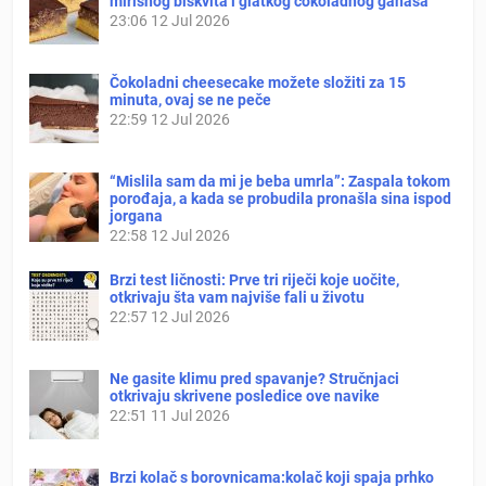
mirisnog biskvita i glatkog čokoladnog ganaša
23:06
12 Jul 2026
Čokoladni cheesecake možete složiti za 15
minuta, ovaj se ne peče
22:59
12 Jul 2026
“Mislila sam da mi je beba umrla”: Zaspala tokom
porođaja, a kada se probudila pronašla sina ispod
jorgana
22:58
12 Jul 2026
Brzi test ličnosti: Prve tri riječi koje uočite,
otkrivaju šta vam najviše fali u životu
22:57
12 Jul 2026
Ne gasite klimu pred spavanje? Stručnjaci
otkrivaju skrivene posledice ove navike
22:51
11 Jul 2026
Brzi kolač s borovnicama:kolač koji spaja prhko