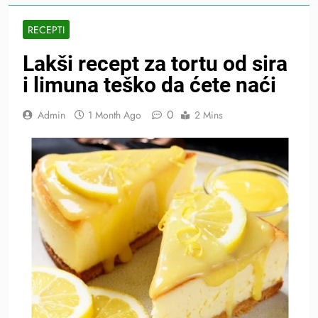
RECEPTI
Lakši recept za tortu od sira
i limuna teško da ćete naći
0
Admin
1 Month Ago
2 Mins