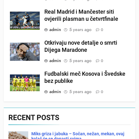
Real Madrid i Mančester siti
ovjerili plasman u četvrtfinale
admin
5 years ago
0
Otkrivaju nove detalje o smrti
Dijega Maradone
admin
5 years ago
0
Fudbalski meč Kosova i Švedske
bez publike
admin
5 years ago
0
RECENT POSTS
Miks griza i jabuka – Sočan, nežan, mekan, ovaj
kolač će se dopasti svima