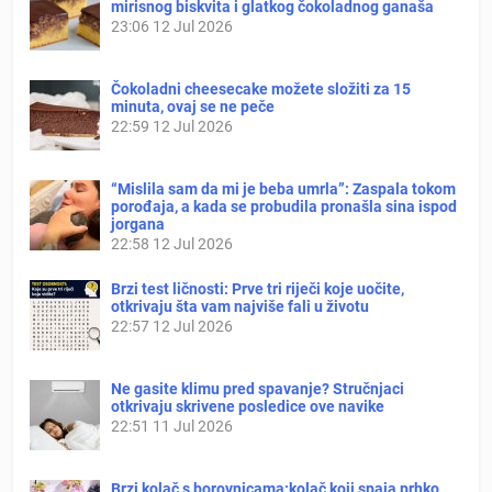
mirisnog biskvita i glatkog čokoladnog ganaša
23:06
12 Jul 2026
Čokoladni cheesecake možete složiti za 15
minuta, ovaj se ne peče
22:59
12 Jul 2026
“Mislila sam da mi je beba umrla”: Zaspala tokom
porođaja, a kada se probudila pronašla sina ispod
jorgana
22:58
12 Jul 2026
Brzi test ličnosti: Prve tri riječi koje uočite,
otkrivaju šta vam najviše fali u životu
22:57
12 Jul 2026
Ne gasite klimu pred spavanje? Stručnjaci
otkrivaju skrivene posledice ove navike
22:51
11 Jul 2026
Brzi kolač s borovnicama:kolač koji spaja prhko