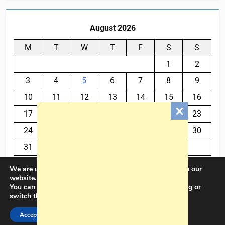
August 2026
M
T
W
T
F
S
S
1
2
3
4
5
6
7
8
9
10
11
12
13
14
15
16
17
18
19
20
21
22
23
24
25
26
27
28
29
30
31
We are using cookies to give you the best experience on our
« Jul
website.
You can find out more about which cookies we are using or
switch them off in
settings
.
BalkanPlus 2024© Powered By
.
BlazeThemes
Accept