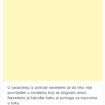
U saopćenju iz policije navedeno je da niko nije
povrijeđen u incidentu koji se dogodio sinoć.
Navedeno je također kako je potraga za lopovima
u toku.