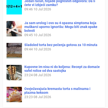
Jedan račun, hiljade pogrešnih odgovora: Da li
ćete vi izbjeći zamku?
09:46
10 Jul 2026
Ja sam urolog i ovo su 4 opasna simptoma koja
muškarci uporno ignorišu: Mogu biti znak opake
bolesti
09:45
10 Jul 2026
Sladoled torta bez pečenja gotova za 10 minuta
09:44
10 Jul 2026
Kupovne im nisu ni do koljena: Recept za domaće
vafel rolice od dva sastojka
23:24
08 Jul 2026
Osvježavajuća kremasta torta s malinama i
plazma keksom
23:23
08 Jul 2026