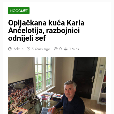
NOGOMET
Opljačkana kuća Karla
Anćelotija, razbojnici
odnijeli sef
0
Admin
5 Years Ago
1 Mins