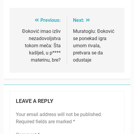
Previous:
Next:
Post
navigation
Đoković imao izliv
Muratoglu: Đoković
nezadovoljstva
se ponekad igra
tokom meča: Šta
umom rivala,
kašlješ, u p****
pretvara se da
materinu, bre?
odustaje
LEAVE A REPLY
Your email address will not be published.
Required fields are marked
*