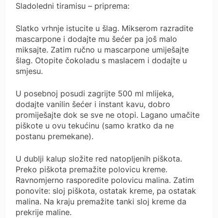
Sladoledni tiramisu – priprema:
Slatko vrhnje istucite u šlag. Mikserom razradite
mascarpone i dodajte mu šećer pa još malo
miksajte. Zatim ručno u mascarpone umiješajte
šlag. Otopite čokoladu s maslacem i dodajte u
smjesu.
U posebnoj posudi zagrijte 500 ml mlijeka,
dodajte vanilin šećer i instant kavu, dobro
promiješajte dok se sve ne otopi. Lagano umačite
piškote u ovu tekućinu (samo kratko da ne
postanu premekane).
U dublji kalup složite red natopljenih piškota.
Preko piškota premažite polovicu kreme.
Ravnomjerno rasporedite polovicu malina. Zatim
ponovite: sloj piškota, ostatak kreme, pa ostatak
malina. Na kraju premažite tanki sloj kreme da
prekrije maline.