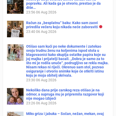
popravku. Ali kada ga je otvorio, prestao je da
diše…
23:56
06 Aug 2026
Račun za „besplatnu“ baku: Kako sam zaovi
priredila večeru koju nikada neće zaboraviti
23:40
06 Aug 2026
Otišao sam kući po neke dokumente i zatekao
svoju trudnu ženu na koljenima ispod stola u
blagovaonici kako skuplja ostatke papira koje su
joj majka i prijatelji bacali. „Dobra je samo za to
što mi je rodila unuče“, podrugljivo se rekla majka.
Nisam rekao ni riječi. Okrenuo sam stol, pozvao
osiguranje i otvorio snimke koje će otkriti istinu
koju je moja obitelj skrivala.
23:30
06 Aug 2026
Nekoliko dana prije carskog reza otišao je na
odmor, a supruga mu je pripremila razgovor koji
nije mogao izbjeći
23:26
06 Aug 2026
Miks griza i jabuka – Sočan, nežan, mekan, ovaj