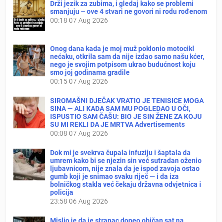
Drži jezik za zubima, i gledaj kako se problemi
smanjuju – ove 4 stvari ne govori ni rodu rođenom
00:18
07 Aug 2026
Onog dana kada je moj muž poklonio motocikl
nećaku, otkrila sam da nije izdao samo našu kćer,
nego je svojim potpisom ukrao budućnost koju
smo joj godinama gradile
00:15
07 Aug 2026
SIROMAŠNI DJEČAK VRATIO JE TENISICE MOGA
SINA — ALI KADA SAM MU POGLEDAO U OČI,
ISPUSTIO SAM ČAŠU: BIO JE SIN ŽENE ZA KOJU
SU MI REKLI DA JE MRTVA Advertisements
00:08
07 Aug 2026
Dok mi je svekrva čupala infuziju i šaptala da
umrem kako bi se njezin sin već sutradan oženio
ljubavnicom, nije znala da je ispod zavoja ostao
gumb koji je snimao svaku riječ — i da iza
bolničkog stakla već čekaju državna odvjetnica i
policija
23:58
06 Aug 2026
Mislio je da je stranac doneo običan sat na