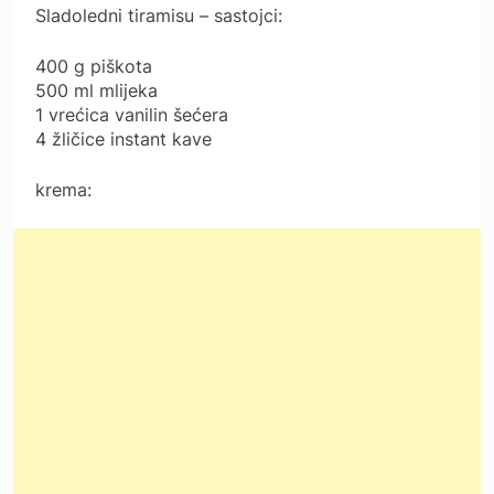
Sladoledni tiramisu – sastojci:
400 g piškota
500 ml mlijeka
1 vrećica vanilin šećera
4 žličice instant kave
krema: