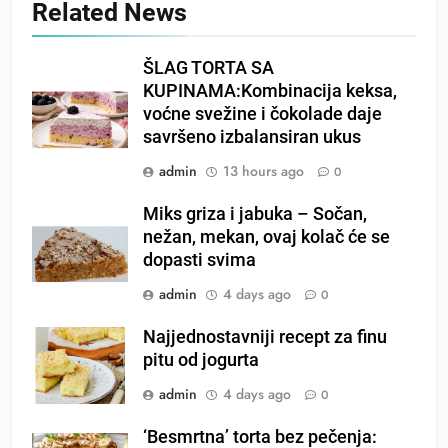
Related News
ŠLAG TORTA SA
KUPINAMA:Kombinacija keksa,
voćne svežine i čokolade daje
savršeno izbalansiran ukus
admin
13 hours ago
0
Miks griza i jabuka – Sočan,
nežan, mekan, ovaj kolač će se
dopasti svima
admin
4 days ago
0
Najjednostavniji recept za finu
pitu od jogurta
admin
4 days ago
0
‘Besmrtna’ torta bez pečenja: