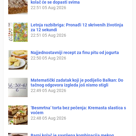
kolač će se dopasti svima
22:51
05 Aug 2026
Letnja razbibriga: Pronađi 12 skrivenih životinja
za 12 sekundi
22:51
05 Aug 2026
Najjednostavniji recept za finu pitu od jogurta
22:50
05 Aug 2026
Matematički zadatak koji je podijelio Balkan: Do
tačnog odgovora izgleda još nismo stigli
22:49
05 Aug 2026
‘Besmrtna’ torta bez pečenja: Kremasta slastica s
voćem
22:48
05 Aug 2026
Barni kolač je savršena kombinacija mekog,