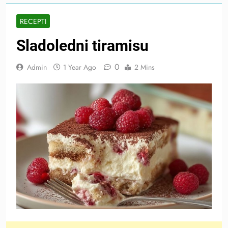
RECEPTI
Sladoledni tiramisu
0
Admin
1 Year Ago
2 Mins