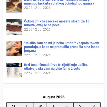
mirisnog biskvita i glatkog čokoladnog ganaša
23:06
12 Jul 2026
Čokoladni cheesecake možete složiti za 15
minuta, ovaj se ne peče
22:59
12 Jul 2026
“Mislila sam da mi je beba umrla”: Zaspala tokom
porođaja, a kada se probudila pronašla sina ispod
jorgana
22:58
12 Jul 2026
Brzi test ličnosti: Prve tri riječi koje uočite,
otkrivaju šta vam najviše fali u životu
22:57
12 Jul 2026
August 2026
M
T
W
T
F
S
S