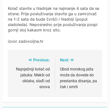
Kolač stavite u hladnjak na najmanje 4 sata da se
stisne. Prije posluživanja stavite ga u zamrzivač
na 1–2 sata da bude čvršći i hladniji (poput
sladoleda). Neposredno prije posluživanja pospi
gornji sloj kakaom kroz sito.
izvor zadovoljna.hr
Previous:
Next:
Post
navigation
Najnježniji kolač od
Ubod morskog ježa
jabuka: Mekši od
može da dovede do
oblaka, slađi od
prestanka disanja, pa
snova
čak i smrti