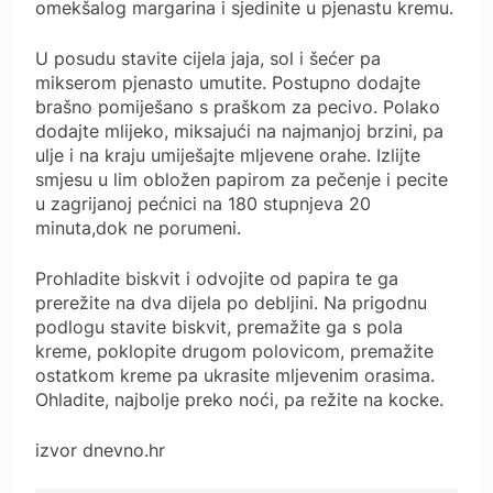
omekšalog margarina i sjedinite u pjenastu kremu.
U posudu stavite cijela jaja, sol i šećer pa
mikserom pjenasto umutite. Postupno dodajte
brašno pomiješano s praškom za pecivo. Polako
dodajte mlijeko, miksajući na najmanjoj brzini, pa
ulje i na kraju umiješajte mljevene orahe. Izlijte
smjesu u lim obložen papirom za pečenje i pecite
u zagrijanoj pećnici na 180 stupnjeva 20
minuta,dok ne porumeni.
Prohladite biskvit i odvojite od papira te ga
prerežite na dva dijela po debljini. Na prigodnu
podlogu stavite biskvit, premažite ga s pola
kreme, poklopite drugom polovicom, premažite
ostatkom kreme pa ukrasite mljevenim orasima.
Ohladite, najbolje preko noći, pa režite na kocke.
izvor dnevno.hr