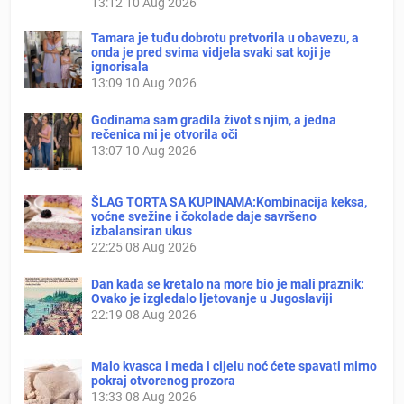
13:12
10 Aug 2026
Tamara je tuđu dobrotu pretvorila u obavezu, a
onda je pred svima vidjela svaki sat koji je
ignorisala
13:09
10 Aug 2026
Godinama sam gradila život s njim, a jedna
rečenica mi je otvorila oči
13:07
10 Aug 2026
ŠLAG TORTA SA KUPINAMA:Kombinacija keksa,
voćne svežine i čokolade daje savršeno
izbalansiran ukus
22:25
08 Aug 2026
Dan kada se kretalo na more bio je mali praznik:
Ovako je izgledalo ljetovanje u Jugoslaviji
22:19
08 Aug 2026
Malo kvasca i meda i cijelu noć ćete spavati mirno
pokraj otvorenog prozora
13:33
08 Aug 2026