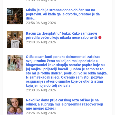
23:58
06 Aug 2026
Mislio je da je stranac doneo običan sat na
popravku. Ali kada ga je otvorio, prestao je da
diše…
23:56
06 Aug 2026
Račun za „besplatnu“ baku: Kako sam zaovi
priredila večeru koju nikada neće zaboraviti
23:40
06 Aug 2026
Otišao sam kući po neke dokumente i zatekao
svoju trudnu ženu na koljenima ispod stola u
blagovaonici kako skuplja ostatke papira koje su
joj majka i prijatelji bacali. „Dobra je samo za to
što mi je rodila unuče“, podrugljivo se rekla majka.
Nisam rekao ni riječi. Okrenuo sam stol, pozvao
osiguranje i otvorio snimke koje će otkriti istinu
koju je moja obitelj skrivala.
23:30
06 Aug 2026
Nekoliko dana prije carskog reza otišao je na
odmor, a supruga mu je pripremila razgovor koji
nije mogao izbjeći
23:26
06 Aug 2026