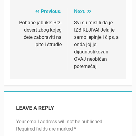
Previous:
Next:
Post
navigation
Pohane jabuke: Brzi
Svi su mislili da je
desert zbog kojeg
IZBIRLJIVA! Jela je
ćete zaboraviti na
samo lepinje i čips, a
pite i štrudle
onda joj je
dijagnostikovan
OVAJ neobičan
poremećaj
LEAVE A REPLY
Your email address will not be published.
Required fields are marked
*