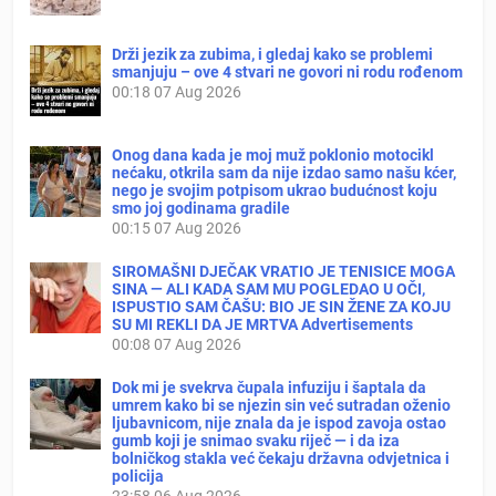
Drži jezik za zubima, i gledaj kako se problemi
smanjuju – ove 4 stvari ne govori ni rodu rođenom
00:18
07 Aug 2026
Onog dana kada je moj muž poklonio motocikl
nećaku, otkrila sam da nije izdao samo našu kćer,
nego je svojim potpisom ukrao budućnost koju
smo joj godinama gradile
00:15
07 Aug 2026
SIROMAŠNI DJEČAK VRATIO JE TENISICE MOGA
SINA — ALI KADA SAM MU POGLEDAO U OČI,
ISPUSTIO SAM ČAŠU: BIO JE SIN ŽENE ZA KOJU
SU MI REKLI DA JE MRTVA Advertisements
00:08
07 Aug 2026
Dok mi je svekrva čupala infuziju i šaptala da
umrem kako bi se njezin sin već sutradan oženio
ljubavnicom, nije znala da je ispod zavoja ostao
gumb koji je snimao svaku riječ — i da iza
bolničkog stakla već čekaju državna odvjetnica i
policija