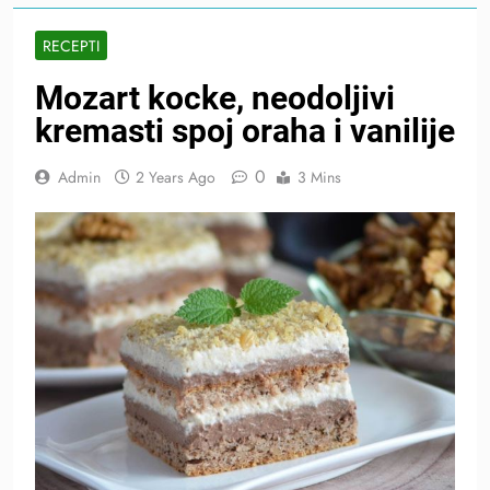
RECEPTI
Mozart kocke, neodoljivi
kremasti spoj oraha i vanilije
0
Admin
2 Years Ago
3 Mins