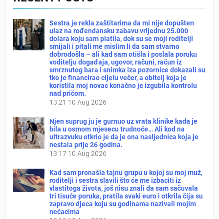
Sestra je rekla zaštitarima da mi nije dopušten
ulaz na rođendansku zabavu vrijednu 25.000
dolara koju sam platila, dok su se moji roditelji
smijali i pitali me mislim li da sam stvarno
dobrodošla – ali kad sam otišla i poslala poruku
voditelju događaja, ugovor, računi, račun iz
smrznutog bara i snimka iza pozornice dokazali su
tko je financirao cijelu večer, a obitelj koja je
koristila moj novac konačno je izgubila kontrolu
nad pričom.
13:21
10 Aug 2026
Njen suprug ju je gurnuo uz vrata klinike kada je
bila u osmom mjesecu trudnoće… Ali kod na
ultrazvuku otkrio je da je ona nasljednica koja je
nestala prije 26 godina.
13:17
10 Aug 2026
Kad sam pronašla tajnu grupu u kojoj su moj muž,
roditelji i sestra slavili što će me izbaciti iz
vlastitoga života, još nisu znali da sam sačuvala
tri tisuće poruka, pratila svaki euro i otkrila čija su
zapravo djeca koju su godinama nazivali mojim
nećacima