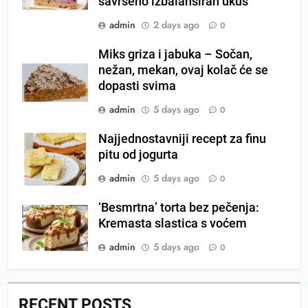
savršeno izbalansiran ukus
admin
2 days ago
0
Miks griza i jabuka – Sočan,
nežan, mekan, ovaj kolač će se
dopasti svima
admin
5 days ago
0
Najjednostavniji recept za finu
pitu od jogurta
admin
5 days ago
0
‘Besmrtna’ torta bez pečenja:
Kremasta slastica s voćem
admin
5 days ago
0
RECENT POSTS