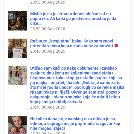
23:58
06 Aug 2026
Mislio je da je stranac doneo običan sat na
popravku. Ali kada ga je otvorio, prestao je da
diše…
23:56
06 Aug 2026
Račun za „besplatnu“ baku: Kako sam zaovi
priredila večeru koju nikada neće zaboraviti
23:40
06 Aug 2026
Otišao sam kući po neke dokumente i zatekao
svoju trudnu ženu na koljenima ispod stola u
blagovaonici kako skuplja ostatke papira koje su
joj majka i prijatelji bacali. „Dobra je samo za to
što mi je rodila unuče“, podrugljivo se rekla majka.
Nisam rekao ni riječi. Okrenuo sam stol, pozvao
osiguranje i otvorio snimke koje će otkriti istinu
koju je moja obitelj skrivala.
23:30
06 Aug 2026
Nekoliko dana prije carskog reza otišao je na
odmor, a supruga mu je pripremila razgovor koji
nije mogao izbjeći
23:26
06 Aug 2026