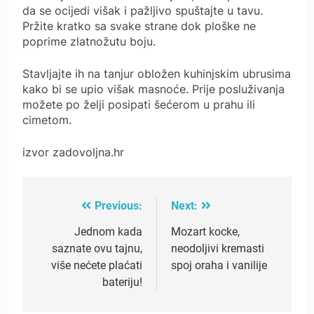
da se ocijedi višak i pažljivo spuštajte u tavu.
Pržite kratko sa svake strane dok ploške ne
poprime zlatnožutu boju.
Stavljajte ih na tanjur obložen kuhinjskim ubrusima
kako bi se upio višak masnoće. Prije posluživanja
možete po želji posipati šećerom u prahu ili
cimetom.
izvor zadovoljna.hr
Previous:
Next:
Post
navigation
Jednom kada
Mozart kocke,
saznate ovu tajnu,
neodoljivi kremasti
više nećete plaćati
spoj oraha i vanilije
bateriju!