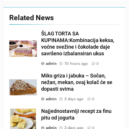
Related News
ŠLAG TORTA SA
KUPINAMA:Kombinacija keksa,
voćne svežine i čokolade daje
savršeno izbalansiran ukus
admin
10 hours ago
0
Miks griza i jabuka – Sočan,
nežan, mekan, ovaj kolač će se
dopasti svima
admin
3 days ago
0
Najjednostavniji recept za finu
pitu od jogurta
admin
3 days ago
0