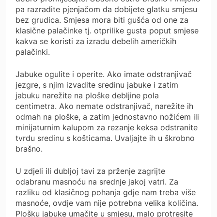
pa razradite pjenjačom da dobijete glatku smjesu
bez grudica. Smjesa mora biti gušća od one za
klasične palačinke tj. otprilike gusta poput smjese
kakva se koristi za izradu debelih američkih
palačinki.
Jabuke ogulite i operite. Ako imate odstranjivač
jezgre, s njim izvadite sredinu jabuke i zatim
jabuku narežite na ploške debljine pola
centimetra. Ako nemate odstranjivač, narežite ih
odmah na ploške, a zatim jednostavno nožićem ili
minijaturnim kalupom za rezanje keksa odstranite
tvrdu sredinu s košticama. Uvaljajte ih u škrobno
brašno.
U zdjeli ili dubljoj tavi za prženje zagrijte
odabranu masnoću na srednje jakoj vatri. Za
razliku od klasičnog pohanja gdje nam treba više
masnoće, ovdje vam nije potrebna velika količina.
Plošku jabuke umačite u smjesu, malo protresite