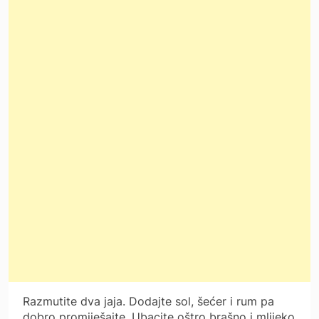
Razmutite dva jaja. Dodajte sol, šećer i rum pa
dobro promiješajte. Ubacite oštro brašno i mlijeko