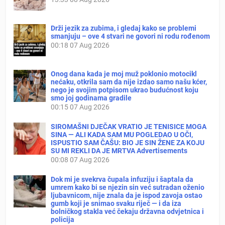
Drži jezik za zubima, i gledaj kako se problemi
smanjuju – ove 4 stvari ne govori ni rodu rođenom
00:18
07 Aug 2026
Onog dana kada je moj muž poklonio motocikl
nećaku, otkrila sam da nije izdao samo našu kćer,
nego je svojim potpisom ukrao budućnost koju
smo joj godinama gradile
00:15
07 Aug 2026
SIROMAŠNI DJEČAK VRATIO JE TENISICE MOGA
SINA — ALI KADA SAM MU POGLEDAO U OČI,
ISPUSTIO SAM ČAŠU: BIO JE SIN ŽENE ZA KOJU
SU MI REKLI DA JE MRTVA Advertisements
00:08
07 Aug 2026
Dok mi je svekrva čupala infuziju i šaptala da
umrem kako bi se njezin sin već sutradan oženio
ljubavnicom, nije znala da je ispod zavoja ostao
gumb koji je snimao svaku riječ — i da iza
bolničkog stakla već čekaju državna odvjetnica i
policija