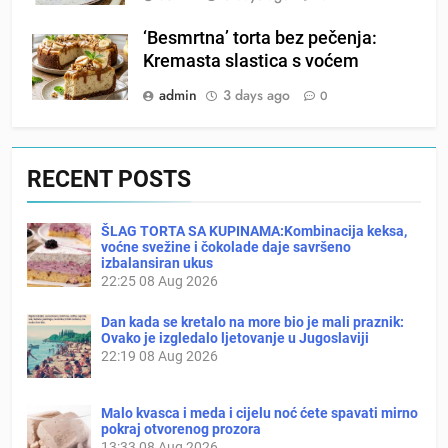
‘Besmrtna’ torta bez pečenja:
Kremasta slastica s voćem
admin
3 days ago
0
RECENT POSTS
ŠLAG TORTA SA KUPINAMA:Kombinacija keksa,
voćne svežine i čokolade daje savršeno
izbalansiran ukus
22:25
08 Aug 2026
Dan kada se kretalo na more bio je mali praznik:
Ovako je izgledalo ljetovanje u Jugoslaviji
22:19
08 Aug 2026
Malo kvasca i meda i cijelu noć ćete spavati mirno
pokraj otvorenog prozora
13:33
08 Aug 2026