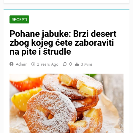
RECEPTI
Pohane jabuke: Brzi desert
zbog kojeg ćete zaboraviti
na pite i štrudle
0
Admin
2 Years Ago
3 Mins