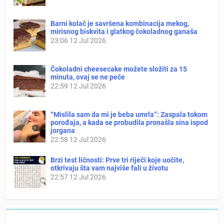
Barni kolač je savršena kombinacija mekog,
mirisnog biskvita i glatkog čokoladnog ganaša
23:06
12 Jul 2026
Čokoladni cheesecake možete složiti za 15
minuta, ovaj se ne peče
22:59
12 Jul 2026
“Mislila sam da mi je beba umrla”: Zaspala tokom
porođaja, a kada se probudila pronašla sina ispod
jorgana
22:58
12 Jul 2026
Brzi test ličnosti: Prve tri riječi koje uočite,
otkrivaju šta vam najviše fali u životu
22:57
12 Jul 2026